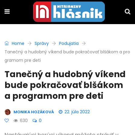
Home
Správy
Podujatia
Tanečný a hudobný víkend bude pokračovať blšákom a pro
gramom pre deti
Tanečný a hudobný víkend
bude pokračovať blšákom
a programom pre deti
22. júla 2022
MONIKA HOZÁKOVÁ
630
0
Nastávajúci horúci víkend môžete stráviť v