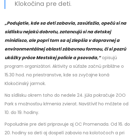
Klokočina pre deti.
„Podujatie, kde sa deti zabavia, zasúťažia, opečú si na
sídlisku nejakú dobrotu, zatancujú si na detskej
minidisco, ale popri tom sa aj zlepšia v dopravnej a
environmentálnej oblasti zábavnou formou, či si pozrú
ukážky práce Mestskej polície a psovoda,“
opisujú
program organizátori. Aktivity a súťaže začnú približne o
15.30 hod. na priestranstve, kde sa zvyčajne koná
Klokočinský jarmok.
Na sídlisku okrem toho do nedele 24. júla pokračuje ZOO
Park s možnosťou kŕmenia zvierat. Navštíviť ho môžete od
10. do 19. hodiny.
Popoludnie pre deti pripravuje aj OC Promenada. Od 16. do
20. hodiny sa deti aj dospelí zabavia na kolotočoch a pri