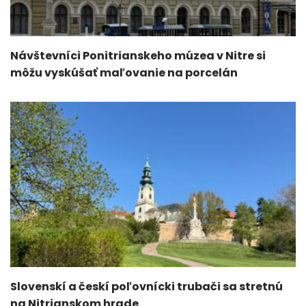
Návštevníci Ponitrianskeho múzea v Nitre si
môžu vyskúšať maľovanie na porcelán
Slovenskí a českí poľovnícki trubači sa stretnú
na Nitrianskom hrade