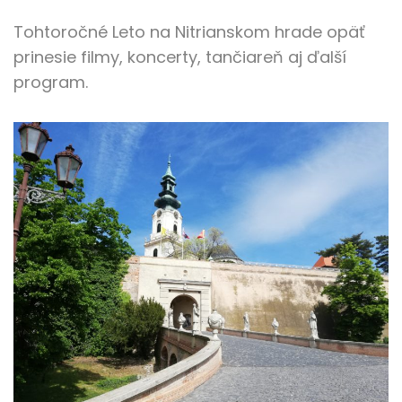
Tohtoročné Leto na Nitrianskom hrade opäť
prinesie filmy, koncerty, tančiareň aj ďalší
program.