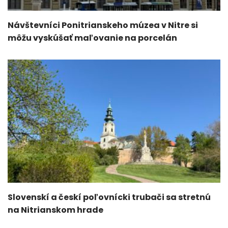
Návštevníci Ponitrianskeho múzea v Nitre si
môžu vyskúšať maľovanie na porcelán
Slovenskí a českí poľovnícki trubači sa stretnú
na Nitrianskom hrade