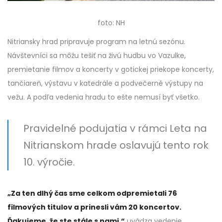
foto: NH
Nitriansky hrad pripravuje program na letnú sezónu.
Návštevníci sa môžu tešiť na živú hudbu vo Vazulke,
premietanie filmov a koncerty v gotickej priekope koncerty,
tančiareň, výstavu v katedrále a podvečerné výstupy na
vežu. A podľa vedenia hradu to ešte nemusí byť všetko.
Pravidelné podujatia v rámci Leta na
Nitrianskom hrade oslavujú tento rok
10. výročie.
„Za ten dlhý čas sme celkom odpremietali 76
filmových titulov a prinesli vám 20 koncertov.
Ďakujeme, že ste stále s nami,“
uvádza vedenie