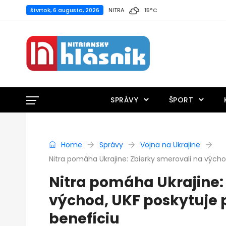
štvrtok, 6 augusta, 2026
NITRA
15
°
C
SPRÁVY
ŠPORT
Home
Správy
Vojna na Ukrajine
Nitra pomáha Ukrajine: Zbierky smerovali na výcho
Nitra pomáha Ukrajine:
východ, UKF poskytuje 
benefíciu