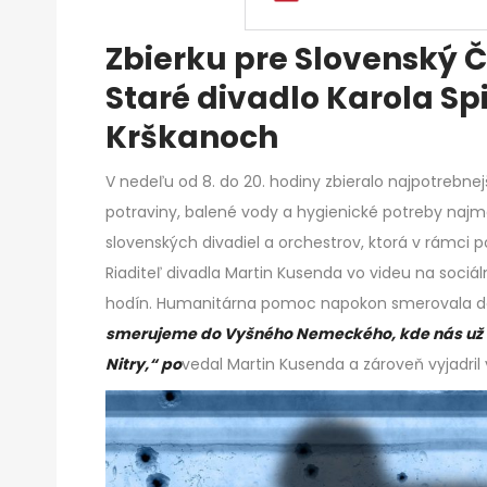
Zbierku pre Slovenský Č
Staré divadlo Karola Sp
Krškanoch
V nedeľu od 8. do 20. hodiny zbieralo najpotrebnejš
potraviny, balené vody a hygienické potreby najmä
slovenských divadiel a orchestrov, ktorá v rámci 
Riaditeľ divadla Martin Kusenda vo videu na sociálne
hodín. Humanitárna pomoc napokon smerovala d
smerujeme do Vyšného Nemeckého, kde nás už č
Nitry,“ po
vedal Martin Kusenda a zároveň vyjadri