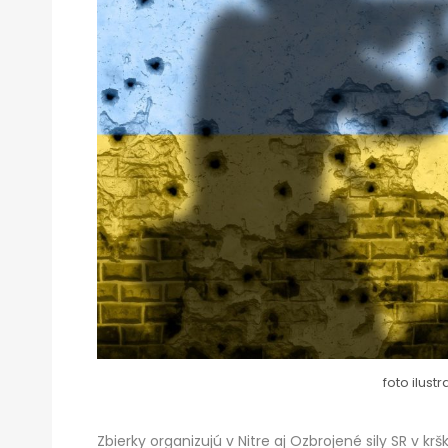
foto ilus
Zbierky organizujú v Nitre aj Ozbrojené sily SR v 