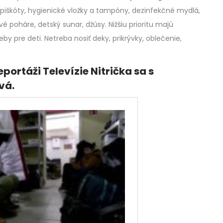
, piškóty, hygienické vložky a tampóny, dezinfekčné mydlá,
é poháre, detský sunar, džúsy. Nižšiu prioritu majú
eby pre deti. Netreba nosiť deky, prikrývky, oblečenie,
eportáži Televízie Nitrička sa s
vá.