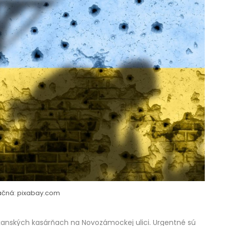
tračná: pixabay.com
krškanských kasárňach na Novozámockej ulici. Urgentné sú