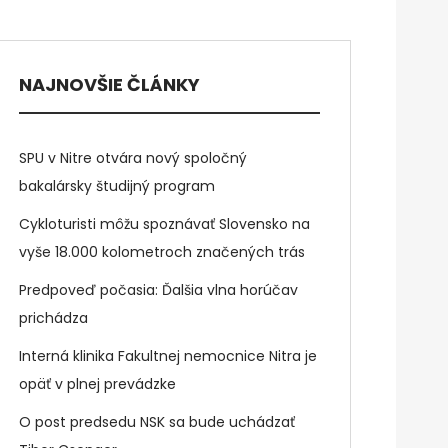
NAJNOVŠIE ČLÁNKY
SPU v Nitre otvára nový spoločný
bakalársky študijný program
Cykloturisti môžu spoznávať Slovensko na
vyše 18.000 kolometroch značených trás
Predpoveď počasia: Ďalšia vlna horúčav
prichádza
Interná klinika Fakultnej nemocnice Nitra je
opäť v plnej prevádzke
O post predsedu NSK sa bude uchádzať