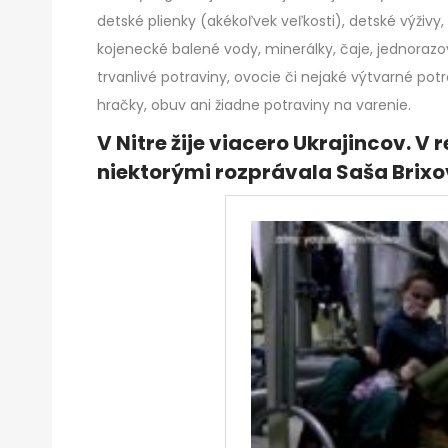
detské plienky (akékoľvek veľkosti), detské výživy
kojenecké balené vody, minerálky, čaje, jednorazov
trvanlivé potraviny, ovocie či nejaké výtvarné potr
hračky, obuv ani žiadne potraviny na varenie.
V Nitre žije viacero Ukrajincov. V r
niektorými rozprávala Saša Brixo