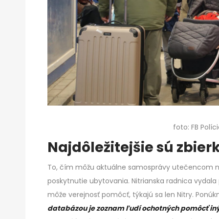
foto: FB Políc
Najdôležitejšie sú zbie
To, čím môžu aktuálne samosprávy utečencom na
poskytnutie ubytovania. Nitrianska radnica vydal
môže verejnosť pomôcť, týkajú sa len Nitry. Ponú
databázou je zoznam ľudí ochotných pomôcť i