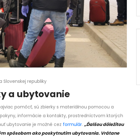
ia Slovenskej republiky
rky a ubytovanie
jviac pomôcť, sú zbierky s materiálnou pomocou a
a pokyny, informácie a kontakty, prostredníctvom ktorých
knuť ubytovanie je možné cez
formulár
.
„Ďalšou dôležitou
ným spôsobom ako poskytnutím ubytovania. Vrátane