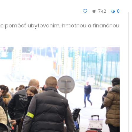
742
0
iac pomôcť ubytovaním, hmotnou a finančnou