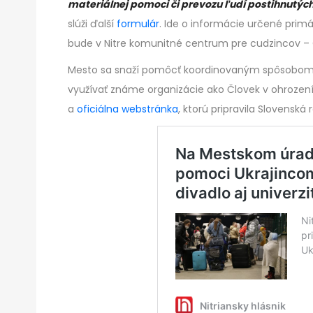
materiálnej pomoci či prevozu ľudí postihnutýc
slúži ďalší
formulár
. Ide o informácie určené primá
bude v Nitre komunitné centrum pre cudzincov –
Mesto sa snaží pomôcť koordinovaným spôsobom. V
využívať známe organizácie ako Človek v ohrození
a
oficiálna webstránka
, ktorú pripravila Slovenská 