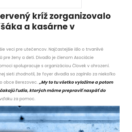
ervený kríž zorganizovalo
išáka a kasárne v
ie veci pre utečencov. Najčastejšie išlo o trvanlivé
 pre ženy a deti. Divadlo je členom Asociácie
pomoci spolupracuje s organizáciou Človek v ohrození.
j sieti zhodnotil, že foyer divadla sa zaplnilo za niekoľko
o obce Berezovec.
„My to tu všetko vyložíme a potom
akajú ľudia, ktorých máme prepraviť naspäť do
l vďaku za pomoc.