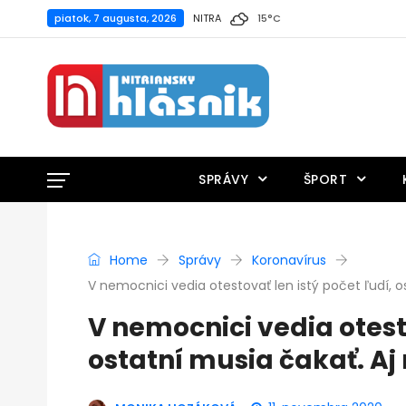
piatok, 7 augusta, 2026
NITRA
15
°
C
SPRÁVY
ŠPORT
Home
Správy
Koronavírus
V nemocnici vedia otestovať len istý počet ľudí, o
V nemocnici vedia otesto
ostatní musia čakať. Aj