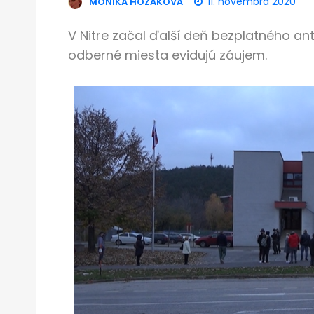
11. novembra 2020
MONIKA HOZÁKOVÁ
V Nitre začal ďalší deň bezplatného a
odberné miesta evidujú záujem.