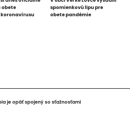
si dnes oficiálne
V obci Veľké Lovce vysadili
 obete
spomienkovú lipu pre
koronavírusu
obete pandémie
a je opäť spojený so sťažnosťami