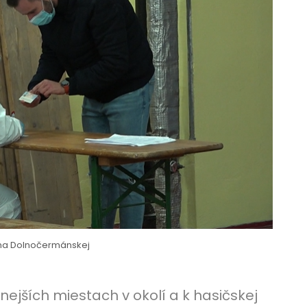
 na Dolnočermánskej
ejších miestach v okolí a k hasičskej