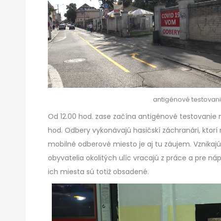
antigénové testovani
Od 12.00 hod. zase začína antigénové testovanie n
hod. Odbery vykonávajú hasičskí záchranári, ktor
mobilné odberové miesto je aj tu záujem. Vznikaj
obyvatelia okolitých ulíc vracajú z práce a pre n
ich miesta sú totiž obsadené.