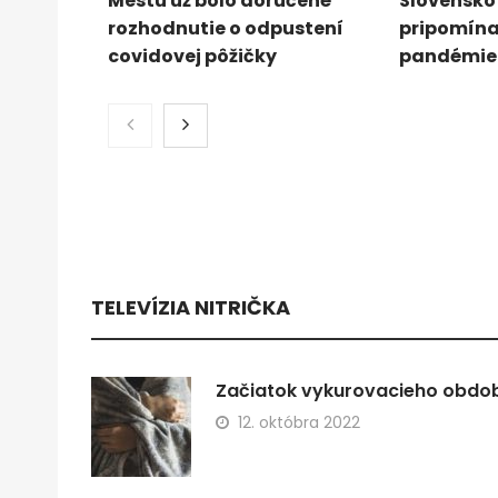
Mestu už bolo doručené
Slovensko 
rozhodnutie o odpustení
pripomína
covidovej pôžičky
pandémie 
TELEVÍZIA NITRIČKA
Začiatok vykurovacieho obdobi
12. októbra 2022