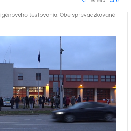
940
0
ntigénového testovania. Obe sprevádzkované