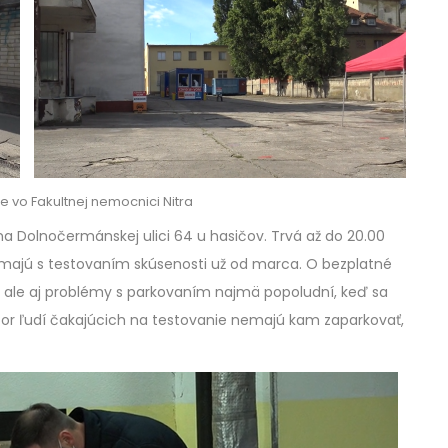
e vo Fakultnej nemocnici Nitra
a Dolnočermánskej ulici 64 u hasičov. Trvá až do 20.00
í majú s testovaním skúsenosti už od marca. O bezplatné
ú ale aj problémy s parkovaním najmä popoludní, keď sa
ápor ľudí čakajúcich na testovanie nemajú kam zaparkovať,