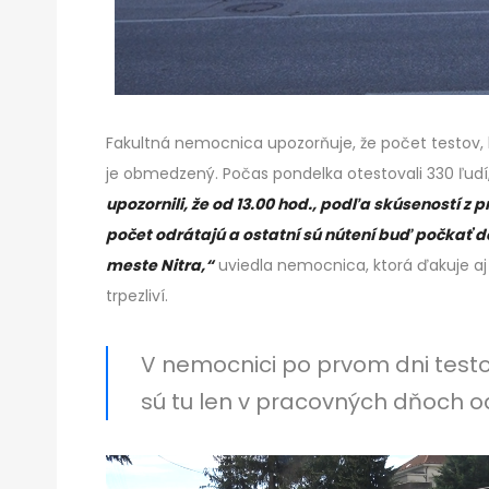
Fakultná nemocnica upozorňuje, že počet testov, kto
je obmedzený. Počas pondelka otestovali 330 ľudí,
upozornili, že od 13.00 hod., podľa skúseností z p
počet odrátajú a ostatní sú nútení buď počkať d
meste Nitra,“
uviedla nemocnica, ktorá ďakuje aj 
trpezliví.
V nemocnici po prvom dni testov
sú tu len v pracovných dňoch od