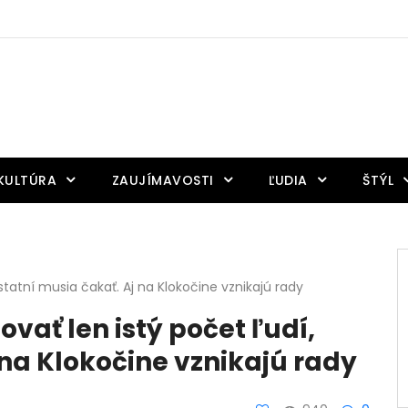
KULTÚRA
ZAUJÍMAVOSTI
ĽUDIA
ŠTÝL
statní musia čakať. Aj na Klokočine vznikajú rady
vať len istý počet ľudí,
 na Klokočine vznikajú rady