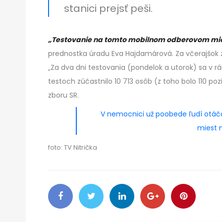
stanici prejsť peši.
„Testovanie na tomto mobilnom odberovom mies
prednostka úradu Eva Hajdamárová. Za včerajšok zdr
„Za dva dni testovania (pondelok a utorok) sa v
testoch zúčastnilo 10 713 osôb (z toho bolo 110 p
zboru SR.
V nemocnici už poobede ľudí otáčal
miest 
foto: TV Nitrička