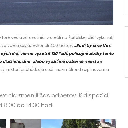
ré vedia zdravotníci v areáli na Špitálskej ulici vykonať,
 za včerajšok už vykonali 400 testov.
„Radi by sme Vás
rvých dní, vieme vyšetriť 120 ľudí, policajné zložky tento
o ďalšieho dňa, alebo využiť iné odberné miesto v
tým, ktorí prichádzajú a sú maximálne disciplinovaní a
ania zmenili čas odberov. K dispozícii
 8.00 do 14.30 hod.