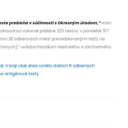
te prebieha v súčinnosti s Okresným úradom,“
vraví
avotníci vykonali približne 220 testov, v pondelok 157.
 rámci 25 odberových miest prevádzkovanými HaZZ na
ozitívnych),“ uvádza Prezídium Hasičského a záchranného
i. V kraji však dnes vzniklo ďalších 6 odberných
na antigénové testy