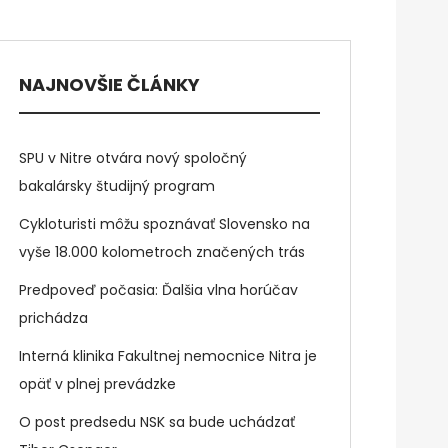
NAJNOVŠIE ČLÁNKY
SPU v Nitre otvára nový spoločný
bakalársky študijný program
Cykloturisti môžu spoznávať Slovensko na
vyše 18.000 kolometroch značených trás
Predpoveď počasia: Ďalšia vlna horúčav
prichádza
Interná klinika Fakultnej nemocnice Nitra je
opäť v plnej prevádzke
O post predsedu NSK sa bude uchádzať