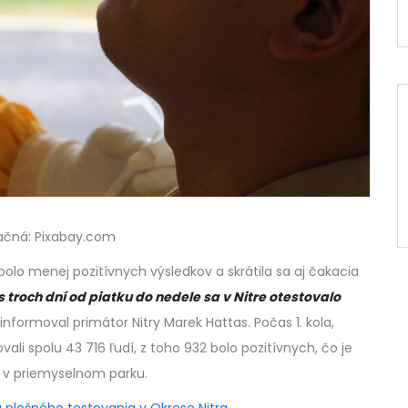
račná: Pixabay.com
olo menej pozitívnych výsledkov a skrátila sa aj čakacia
 troch dní od piatku do nedele sa v Nitre otestovalo
informoval primátor Nitry Marek Hattas. Počas 1. kola,
vali spolu 43 716 ľudí, z toho 932 bolo pozitívnych, čo je
ia v priemyselnom parku.
 plošného testovania v Okrese Nitra