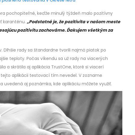
átora pochopiteľné, keďže minulý týždeň malo pozitívny
ať karanténu.
„Podstatné je, že pozitivita v našom meste
 klesajúcu pozitivitu zachováme. Ďakujem všetkým za
. Dlhšie rady sa štandardne tvorili najmä piatok po
šie teploty. Počas víkendu sa už rady na viacerých
 a skrátila aj aplikácia TrustOne, ktoré si viacerí
 tejto aplikácii testovací tím nevedel. V zozname
a uvedená aj poznámka, kde aplikáciu môžete využiť.