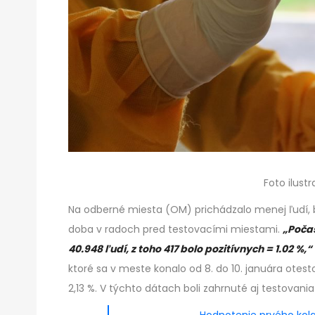
Foto ilust
Na odberné miesta (OM) prichádzalo menej ľudí, b
doba v radoch pred testovacími miestami.
„Počas
40.948 ľudí, z toho 417 bolo pozitívnych = 1.02 %,“
ktoré sa v meste konalo od 8. do 10. januára otesto
2,13 %. V týchto dátach boli zahrnuté aj testovan
Hodnotenie prvého kola