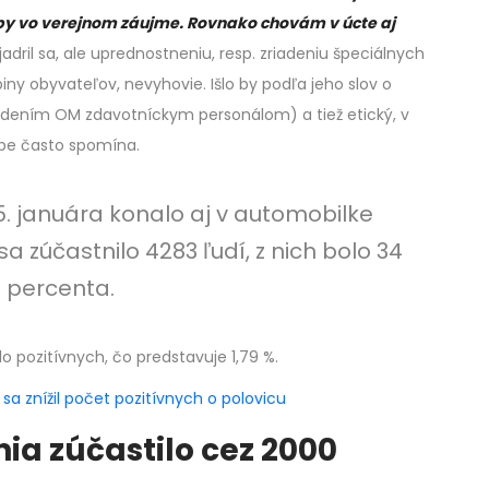
žby vo verejnom záujme. Rovnako chovám v úcte aj
jadril sa, ale uprednostneniu, resp. zriadeniu špeciálnych
piny obyvateľov, nevyhovie. Išlo by podľa jeho slov o
adením OM zdavotníckym personálom) a tiež etický, v
obe často spomína.
15. januára konalo aj v automobilke
a zúčastnilo 4283 ľudí, z nich bolo 34
9 percenta.
lo pozitívnych, čo predstavuje 1,79 %.
 sa znížil počet pozitívnych o polovicu
ia zúčastilo cez 2000