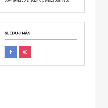
obvinenia zo zneužitia peňazí odmieta
SLEDUJ NÁS