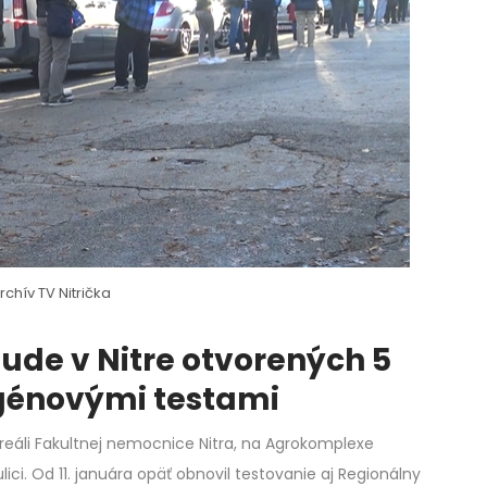
archív TV Nitrička
ude v Nitre otvorených 5
igénovými testami
reáli Fakultnej nemocnice Nitra, na Agrokomplexe
ci. Od 11. januára opäť obnovil testovanie aj Regionálny