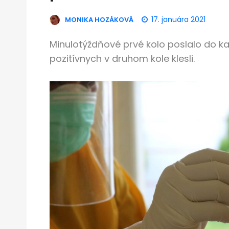
17. januára 2021
MONIKA HOZÁKOVÁ
Minulotýždňové prvé kolo poslalo do ka
pozitívnych v druhom kole klesli.