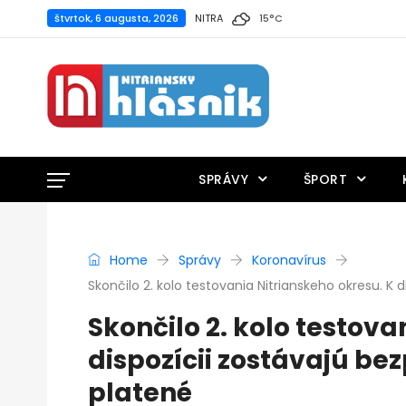
štvrtok, 6 augusta, 2026
NITRA
15
°
C
SPRÁVY
ŠPORT
Home
Správy
Koronavírus
Skončilo 2. kolo testovania Nitrianskeho okresu. K 
Skončilo 2. kolo testova
dispozícii zostávajú bez
platené