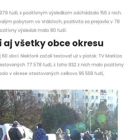
979 ľudí, s pozitívnym výsledkom odchádzalo 156 z nich.
trvalým pobytom vo Vrábľoch, pozitivita sa prejavila v 78
zitívny výsledok malo 80 ľudí.
i aj všetky obce okresu
 60 obcí. Niektoré začali testovať už v piatok. TV Markíza
otestovaných 77 578 ľudí, z toho 932 z nich malo pozitívny
a bolo v okrese otestovaných celkovo 95 558 ľudí,