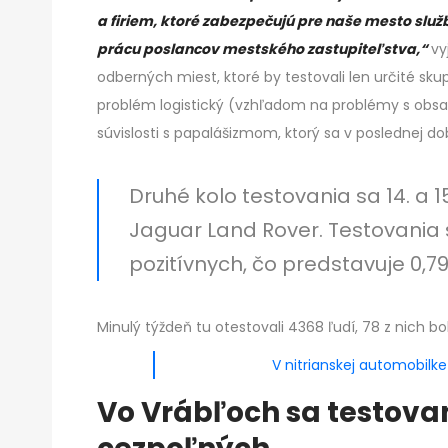
a firiem, ktoré zabezpečujú pre naše mesto slu
prácu poslancov mestského zastupiteľstva,“
vy
odberných miest, ktoré by testovali len určité sku
problém logistický (vzhľadom na problémy s obs
súvislosti s papalášizmom, ktorý sa v poslednej d
Druhé kolo testovania sa 14. a 
Jaguar Land Rover. Testovania s
pozitívnych, čo predstavuje 0,7
Minulý týždeň tu otestovali 4368 ľudí, 78 z nich bo
V nitrianskej automobilke
Vo Vrábľoch sa testovan