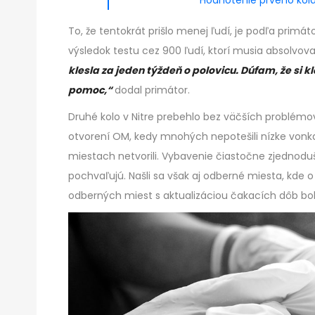
To, že tentokrát prišlo menej ľudí, je podľa prim
výsledok testu cez 900 ľudí, ktorí musia absolvov
klesla za jeden týždeň o polovicu. Dúfam, že si
pomoc,“
dodal primátor.
Druhé kolo v Nitre prebehlo bez väčších problémov
otvorení OM, kedy mnohých nepotešili nízke vonkaj
miestach netvorili. Vybavenie čiastočne zjednodušila
pochvaľujú. Našli sa však aj odberné miesta, kde o
odberných miest s aktualizáciou čakacích dôb bol