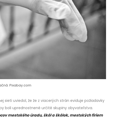
tračná: Pixabay.com
j sieti uviedol, že že z viacerých strán eviduje požiadavky
by boli uprednostnené určité skupiny obyvateľstva.
ov mestského úradu, škôl a škôlok, mestských firiem