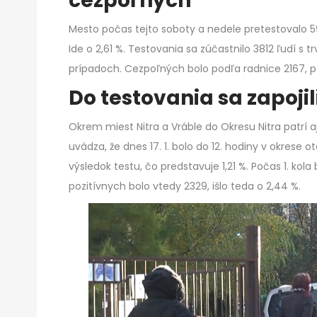
cezpoľných
Mesto počas tejto soboty a nedele pretestovalo 5
Ide o 2,61 %. Testovania sa zúčastnilo 3812 ľudí s 
prípadoch. Cezpoľných bolo podľa radnice 2167, po
Do testovania sa zapojil
Okrem miest Nitra a Vráble do Okresu Nitra patrí aj
uvádza, že dnes 17. 1. bolo do 12. hodiny v okrese 
výsledok testu, čo predstavuje 1,21 %. Počas 1. kol
pozitívnych bolo vtedy 2329, išlo teda o 2,44 %.