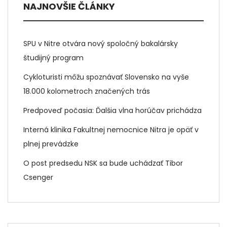
NAJNOVŠIE ČLÁNKY
SPU v Nitre otvára nový spoločný bakalársky
študijný program
Cykloturisti môžu spoznávať Slovensko na vyše
18.000 kolometroch značených trás
Predpoveď počasia: Ďalšia vlna horúčav prichádza
Interná klinika Fakultnej nemocnice Nitra je opäť v
plnej prevádzke
O post predsedu NSK sa bude uchádzať Tibor
Csenger