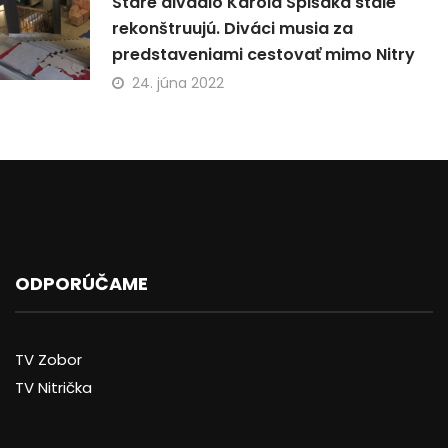
Staré divadlo Karola Spišáka stále
rekonštruujú. Diváci musia za
predstaveniami cestovať mimo Nitry
24. júna 2022
ODPORÚČAME
TV Zobor
TV Nitrička