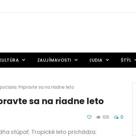
KULTÚRA
ZAUJÍMAVOSTI
ĽUDIA
ŠTÝL
očasia: Pripravte sa na riadne leto
ravte sa na riadne leto
106
0
ňa stúpať. Tropické leto prichádza.