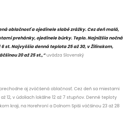
á oblačnosť a ojedinele slabé zrážky. Cez deň malá,
ami prehánky, ojedinele búrky. Teplo. Najnižšia nočná
ž 6 st. Najvyššia denná teplota 25 až 30, v Žilinskom,
čšinou 20 až 25 st.,“
uvádza Slovenský
e prechodne aj zväčšená oblačnosť. Cez deň sa miestami
ž 12, v údoliach lokálne 12 až 7 stupňov. Denné teploty
kom kraji, na Horehroní a Dolnom Spiši väčšinou 23 až 28