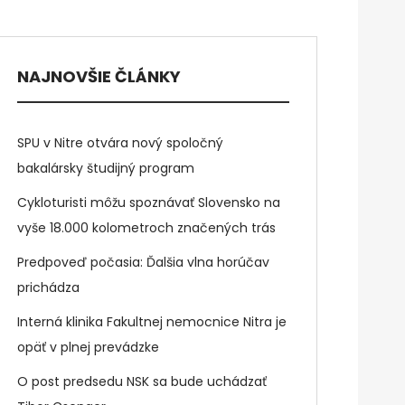
NAJNOVŠIE ČLÁNKY
SPU v Nitre otvára nový spoločný
bakalársky študijný program
Cykloturisti môžu spoznávať Slovensko na
vyše 18.000 kolometroch značených trás
Predpoveď počasia: Ďalšia vlna horúčav
prichádza
Interná klinika Fakultnej nemocnice Nitra je
opäť v plnej prevádzke
O post predsedu NSK sa bude uchádzať