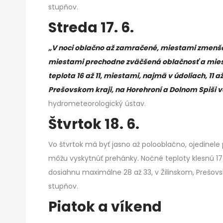
stupňov.
Streda 17. 6.
„V noci oblačno až zamračené, miestami zmenšen
miestami prechodne zväčšená oblačnosť a miest
teplota 16 až 11, miestami, najmä v údoliach, 11 a
Prešovskom kraji, na Horehroní a Dolnom Spiši vä
hydrometeorologický ústav.
Štvrtok 18. 6.
Vo štvrtok má byť jasno až polooblačno, ojedinel
môžu vyskytnúť prehánky. Nočné teploty klesnú 17 a
dosiahnu maximálne 28 až 33, v Žilinskom, Prešovs
stupňov.
Piatok a víkend