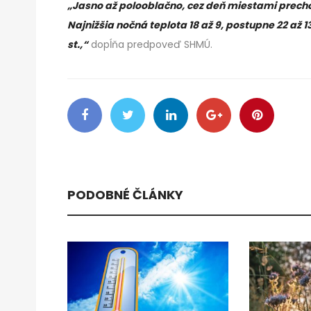
„Jasno až polooblačno, cez deň miestami prech
Najnižšia nočná teplota 18 až 9, postupne 22 až 1
st.,“
dopĺňa predpoveď SHMÚ.
PODOBNÉ ČLÁNKY