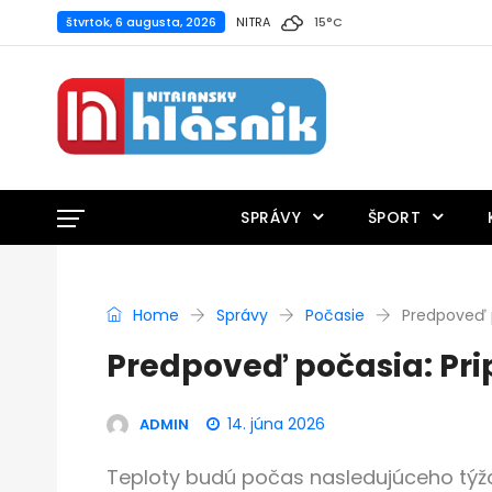
štvrtok, 6 augusta, 2026
NITRA
15
°
C
SPRÁVY
ŠPORT
Home
Správy
Počasie
Predpoveď p
Predpoveď počasia: Prip
14. júna 2026
ADMIN
Teploty budú počas nasledujúceho týžd