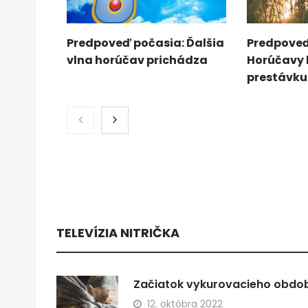
Predpoveď počasia: Ďalšia
Predpoveď
vlna horúčav prichádza
Horúčavy
prestávku
TELEVÍZIA NITRIČKA
Začiatok vykurovacieho obdobi
12. októbra 2022