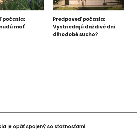
 počasia:
Predpoveď počasia:
 budú mať
Vystriedajú daždivé dni
dlhodobé sucho?
a je opäť spojený so sťažnosťami