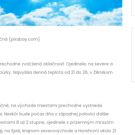
račná (pixabay.com)
prechodne zväčšená oblačnosť. Ojedinele, na severe a
rky. Najvyššia denná teplota od 21 do 26, v Žilinskom
lačné, na východe miestami prechodne vystrieda
i. Neskôr bude počas dňa v západnej polovici ďalšie
 miestami 8 až 3 stupne, ojedinele s prízemným mrazom.
ji, na Spiši, krajnom severovýchode a Horehroní okolo 21