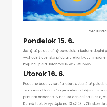
foto ilust
Pondelok 15. 6.
Jasný až polooblačný pondelok, miestami doplní 
východe Slovenska prídu aj prehánky, výnimočne bú
kraji, na Spiši a Horehroní 16 až 21 stupňov.
Utorok 16. 6.
Podobne bude vyzerať aj utorok. Jasné až poloob
zväčšená oblačnosť s ojedinelými slabými zrážkam
pribúdať oblačnosť. V noci sa ochladí na 13 až 8,
Denné teploty vystúpia na 23 až 28, v Žilinskom kra