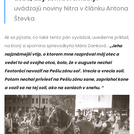
uvádzajú noviny Nitra v článku Antona
Števka.
Ak sa pýtate, čo také tento pán vyvádzal, uvedieme príklad,
na ktorý si spomína sprievodkyňa Mária Danková :
„Jeho
najznámejší vtip, o ktorom mne rozprával môj otec a
vedel to od svojho otca, bolo, že v auguste nechal
Festoráci navoziť na Pešiu zónu soľ. Vrecia a vrecia soli.
Potom nechal priviesť na Pešiu zónu sane, zapriahol kone
a vozil sa na tej soli, ako na saniach v snehu. “