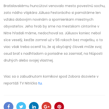
Bratislavskému huncútovi venovalo mesto povestnú sochu,
zato nášho vtipkára Júliusa Festoráciho si pamätáme len
vďaka dobovým novinám a spomienkam miestnych
obyvateľov. Jeho hrob by sme na mestskom cintoríne v
Nitre hľadali márne, nedochoval sa. Júliusov koniec nebol
síce veselý, keďže zomrel už v 56 rokoch bez majetku, o to
viac však treba oceniť to, že aj obyčajný človek môže svoj
osud brať s nadhľadom a poriadne sa zasmiať, na hlúposti
druhých alebo svojej vlastnej.
Viac sa o zabudnutom komikovi spod Zobora dozviete v
reportáži TV Nitrička
tu
.