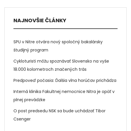
NAJNOVŠIE ČLÁNKY
SPU v Nitre otvára nový spoločný bakalársky
študijný program
Cykloturisti môžu spoznávať Slovensko na vyše
18.000 kolometroch značených trás
Predpoveď počasia: Ďalšia vlna horúčav prichádza
Interná klinika Fakultnej nemocnice Nitra je opäť v
plnej prevádzke
O post predsedu NSK sa bude uchádzať Tibor
Csenger