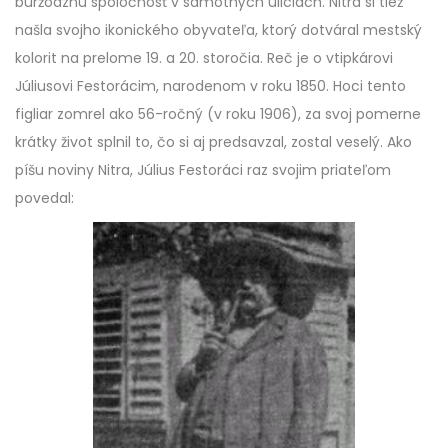
buržoáznu spoločnosť v samotných uliciach. Nitra si tiež
našla svojho ikonického obyvateľa, ktorý dotváral mestský
kolorit na prelome 19. a 20. storočia. Reč je o vtipkárovi
Júliusovi Festorácim, narodenom v roku 1850. Hoci tento
figliar zomrel ako 56-ročný (v roku 1906), za svoj pomerne
krátky život splnil to, čo si aj predsavzal, zostal veselý. Ako
píšu noviny Nitra, Július Festoráci raz svojim priateľom
povedal: