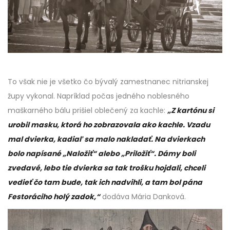
To však nie je všetko čo bývalý zamestnanec nitrianskej
župy vykonal. Napríklad počas jedného noblesného
maškarného bálu prišiel oblečený za kachle:
„Z kartónu si
urobil masku, ktorá ho zobrazovala ako kachle. Vzadu
mal dvierka, kadiaľ sa malo nakladať. Na dvierkach
bolo napísané „Naložiť“ alebo „Priložiť“. Dámy boli
zvedavé, lebo tie dvierka sa tak trošku hojdali, chceli
vedieť čo tam bude, tak ich nadvihli, a tam bol pána
Festoráciho holý zadok,“
dodáva Mária Danková.