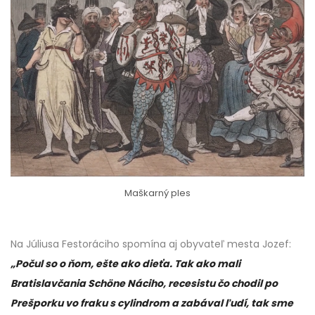
Maškarný ples
Na Júliusa Festoráciho spomína aj obyvateľ mesta Jozef:
„Počul so o ňom, ešte ako dieťa. Tak ako mali
Bratislavčania Schöne Náciho, recesistu čo chodil po
Prešporku vo fraku s cylindrom a zabával ľudí, tak sme