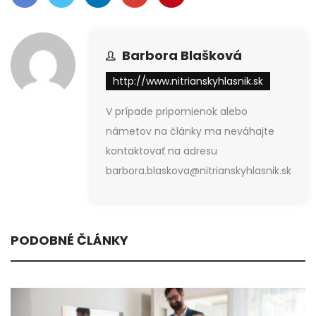
Barbora Blašková
http://www.nitrianskyhlasnik.sk
V prípade pripomienok alebo
námetov na články ma neváhajte
kontaktovať na adresu
barbora.blaskova@nitrianskyhlasnik.sk
PODOBNÉ ČLÁNKY