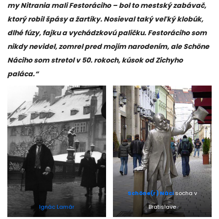
my Nitrania mali Festoráciho – bol to mestský zabávač,
ktorý robil špásy a žartíky. Nosieval taký veľký klobúk,
dlhé fúzy, fajku a vychádzkovú paličku. Festoráciho som
nikdy nevidel, zomrel pred mojím narodením, ale Schöne
Náciho som stretol v 50. rokoch, kúsok od Zichyho
paláca.“
Schöne(r) Náci
socha v
Ignác Lamár
Bratislave