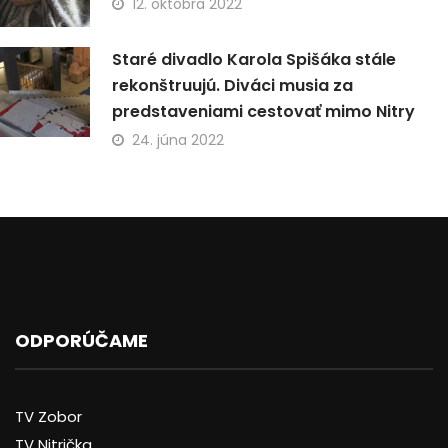
12. októbra 2022
Staré divadlo Karola Spišáka stále
rekonštruujú. Diváci musia za
predstaveniami cestovať mimo Nitry
24. júna 2022
ODPORÚČAME
TV Zobor
TV Nitrička