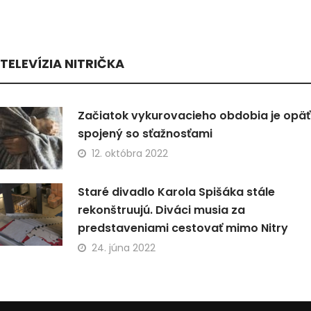
TELEVÍZIA NITRIČKA
Začiatok vykurovacieho obdobia je opäť
spojený so sťažnosťami
12. októbra 2022
Staré divadlo Karola Spišáka stále
rekonštruujú. Diváci musia za
predstaveniami cestovať mimo Nitry
24. júna 2022