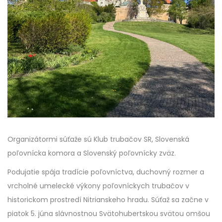
Organizátormi súťaže sú Klub trubačov SR, Slovenská
poľovnícka komora a Slovenský poľovnícky zväz.
Podujatie spája tradície poľovníctva, duchovný rozmer a
vrcholné umelecké výkony poľovníckych trubačov v
historickom prostredí Nitrianskeho hradu. Súťaž sa začne v
piatok 5. júna slávnostnou Svätohubertskou svätou omšou