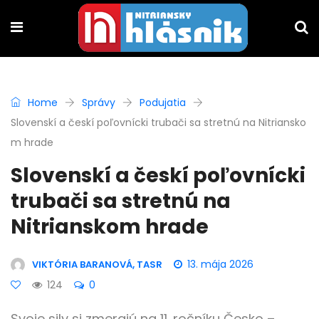
Home
Správy
Podujatia
Slovenskí a českí poľovnícki trubači sa stretnú na Nitriansko
m hrade
Slovenskí a českí poľovnícki
trubači sa stretnú na
Nitrianskom hrade
13. mája 2026
VIKTÓRIA BARANOVÁ, TASR
124
0
Svoje sily si zmerajú na 11. ročníku Česko –