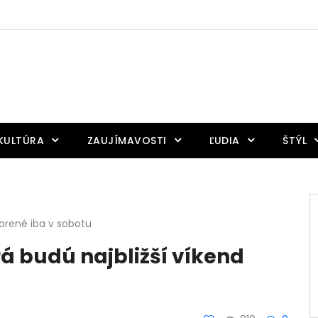
KULTÚRA
ZAUJÍMAVOSTI
ĽUDIA
ŠTÝL
vorené iba v sobotu
á budú najbližší víkend