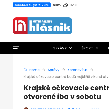
sobota, 8 augusta, 2026
NITRA
15
°
C
SPRÁVY
ŠPORT
Home
Správy
Koronavírus
Krajské očkovacie centrá budú najbližší víkend ot
Krajské očkovacie centr
otvorené iba v sobotu