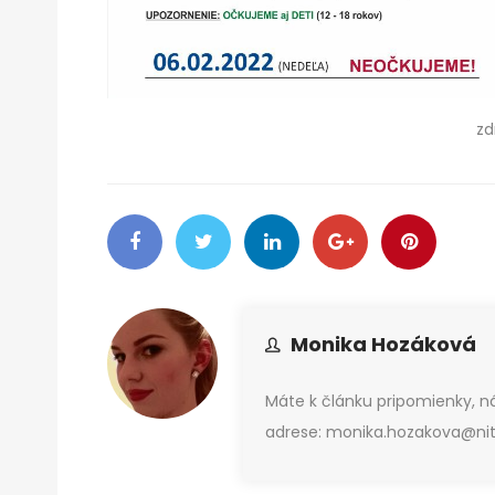
zd
Monika Hozáková
Máte k článku pripomienky, 
adrese: monika.hozakova@nitr