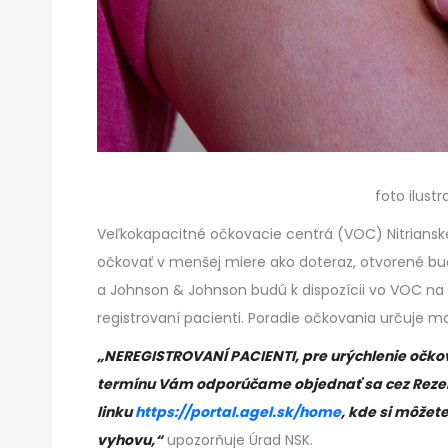
foto ilust
Veľkokapacitné očkovacie centrá (VOC) Nitriansk
očkovať v menšej miere ako doteraz, otvorené bud
a Johnson & Johnson budú k dispozícii vo VOC na 
registrovaní pacienti. Poradie očkovania určuje 
„NEREGISTROVANÍ PACIENTI, pre urýchlenie očko
termínu Vám odporúčame objednať sa cez Reze
linku
https://portal.agel.sk/home
, kde si môže
vyhovu,“
upozorňuje Úrad NSK.