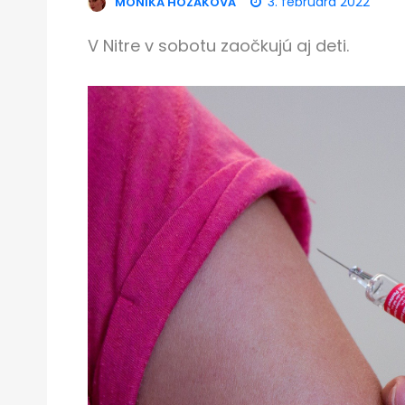
3. februára 2022
MONIKA HOZÁKOVÁ
V Nitre v sobotu zaočkujú aj deti.