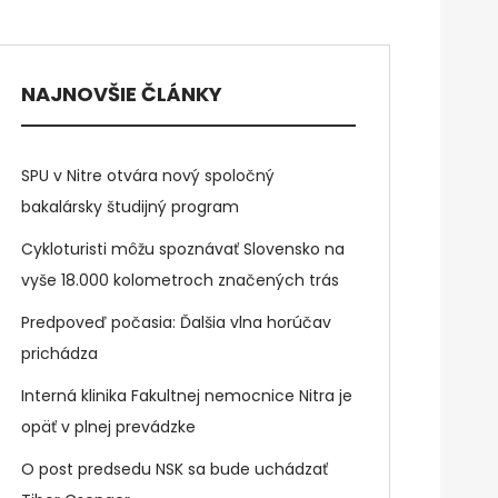
NAJNOVŠIE ČLÁNKY
SPU v Nitre otvára nový spoločný
bakalársky študijný program
Cykloturisti môžu spoznávať Slovensko na
vyše 18.000 kolometroch značených trás
Predpoveď počasia: Ďalšia vlna horúčav
prichádza
Interná klinika Fakultnej nemocnice Nitra je
opäť v plnej prevádzke
O post predsedu NSK sa bude uchádzať