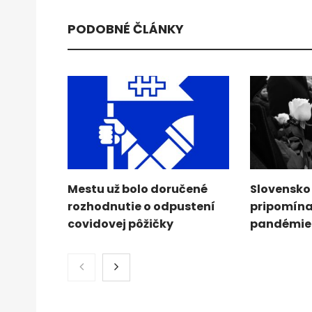
PODOBNÉ ČLÁNKY
Mestu už bolo doručené
Slovensko 
rozhodnutie o odpustení
pripomína
covidovej pôžičky
pandémie 