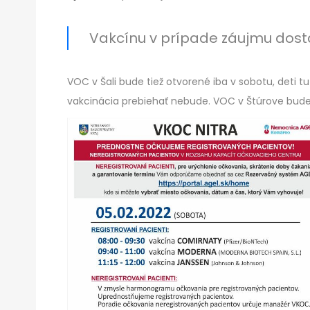
Vakcínu v prípade záujmu dosta
VOC v Šali bude tiež otvorené iba v sobotu, deti t
vakcinácia prebiehať nebude. VOC v Štúrove bud