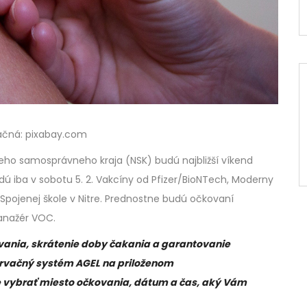
račná: pixabay.com
eho samosprávneho kraja (NSK) budú najbližší víkend
ú iba v sobotu 5. 2. Vakcíny od Pfizer/BioNTech, Moderny
Spojenej škole v Nitre. Prednostne budú očkovaní
manažér VOC.
vania, skrátenie doby čakania a garantovanie
rvačný systém AGEL na priloženom
te vybrať miesto očkovania, dátum a čas, aký Vám