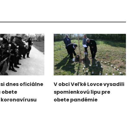
si dnes oficiálne
V obci Veľké Lovce vysadili
 obete
spomienkovú lipu pre
koronavírusu
obete pandémie