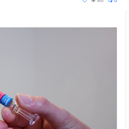
810
0