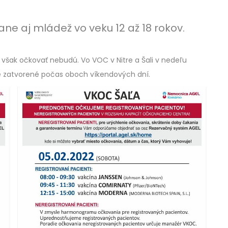
ne aj mládež vo veku 12 až 18 rokov.
u však očkovať nebudú. Vo VOC v Nitre a Šali v nedeľu
e zatvorené počas oboch víkendových dní.