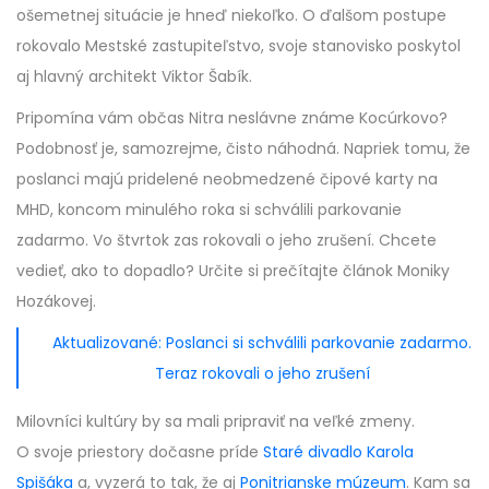
ošemetnej situácie je hneď niekoľko. O ďalšom postupe
rokovalo Mestské zastupiteľstvo, svoje stanovisko poskytol
aj hlavný architekt Viktor Šabík.
Pripomína vám občas Nitra neslávne známe Kocúrkovo?
Podobnosť je, samozrejme, čisto náhodná. Napriek tomu, že
poslanci majú pridelené neobmedzené čipové karty na
MHD, koncom minulého roka si schválili parkovanie
zadarmo. Vo štvrtok zas rokovali o jeho zrušení. Chcete
vedieť, ako to dopadlo? Určite si prečítajte článok Moniky
Hozákovej.
Aktualizované: Poslanci si schválili parkovanie zadarmo.
Teraz rokovali o jeho zrušení
Milovníci kultúry by sa mali pripraviť na veľké zmeny.
O svoje priestory dočasne príde
Staré divadlo Karola
Spišáka
a, vyzerá to tak, že aj
Ponitrianske múzeum
. Kam sa