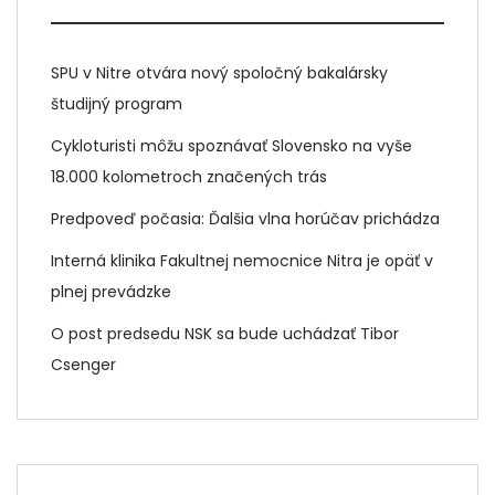
SPU v Nitre otvára nový spoločný bakalársky
študijný program
Cykloturisti môžu spoznávať Slovensko na vyše
18.000 kolometroch značených trás
Predpoveď počasia: Ďalšia vlna horúčav prichádza
Interná klinika Fakultnej nemocnice Nitra je opäť v
plnej prevádzke
O post predsedu NSK sa bude uchádzať Tibor
Csenger