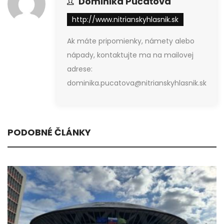
Dominika Púčaťová
http://www.nitrianskyhlasnik.sk
Ak máte pripomienky, námety alebo
nápady, kontaktujte ma na mailovej
adrese:
dominika.pucatova@nitrianskyhlasnik.sk
PODOBNÉ ČLÁNKY