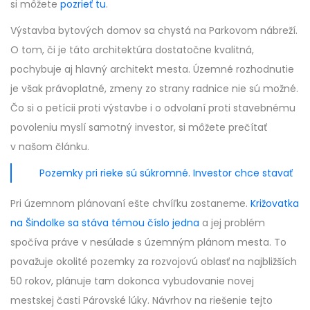
si môžete
pozrieť tu
.
Výstavba bytových domov sa chystá na Parkovom nábreží.
O tom, či je táto architektúra dostatočne kvalitná,
pochybuje aj hlavný architekt mesta. Územné rozhodnutie
je však právoplatné, zmeny zo strany radnice nie sú možné.
Čo si o petícii proti výstavbe i o odvolaní proti stavebnému
povoleniu myslí samotný investor, si môžete prečítať
v našom článku.
Pozemky pri rieke sú súkromné. Investor chce stavať
Pri územnom plánovaní ešte chvíľku zostaneme.
Križovatka
na Šindolke sa stáva témou číslo jedna
a jej problém
spočíva práve v nesúlade s územným plánom mesta. To
považuje okolité pozemky za rozvojovú oblasť na najbližších
50 rokov, plánuje tam dokonca vybudovanie novej
mestskej časti Párovské lúky. Návrhov na riešenie tejto