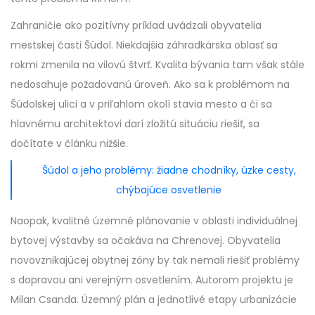
Zahraničie ako pozitívny príklad uvádzali obyvatelia
mestskej časti Šúdol. Niekdajšia záhradkárska oblasť sa
rokmi zmenila na vilovú štvrť. Kvalita bývania tam však stále
nedosahuje požadovanú úroveň. Ako sa k problémom na
Šúdolskej ulici a v priľahlom okolí stavia mesto a či sa
hlavnému architektovi darí zložitú situáciu riešiť, sa
dočítate v článku nižšie.
Šúdol a jeho problémy: žiadne chodníky, úzke cesty,
chýbajúce osvetlenie
Naopak, kvalitné územné plánovanie v oblasti individuálnej
bytovej výstavby sa očakáva na Chrenovej. Obyvatelia
novovznikajúcej obytnej zóny by tak nemali riešiť problémy
s dopravou ani verejným osvetlením. Autorom projektu je
Milan Csanda. Územný plán a jednotlivé etapy urbanizácie