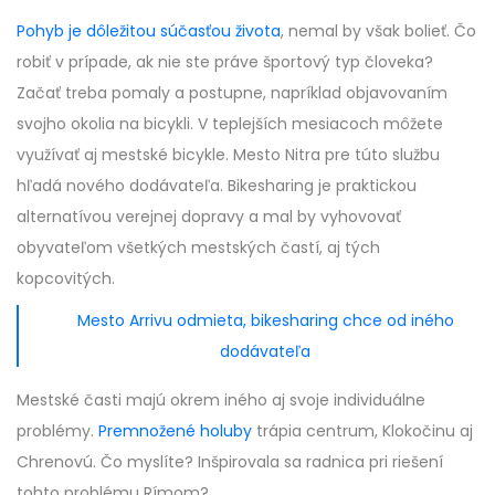
Pohyb je dôležitou súčasťou života
, nemal by však bolieť. Čo
robiť v prípade, ak nie ste práve športový typ človeka?
Začať treba pomaly a postupne, napríklad objavovaním
svojho okolia na bicykli. V teplejších mesiacoch môžete
využívať aj mestské bicykle. Mesto Nitra pre túto službu
hľadá nového dodávateľa. Bikesharing je praktickou
alternatívou verejnej dopravy a mal by vyhovovať
obyvateľom všetkých mestských častí, aj tých
kopcovitých.
Mesto Arrivu odmieta, bikesharing chce od iného
dodávateľa
Mestské časti majú okrem iného aj svoje individuálne
problémy.
Premnožené holuby
trápia centrum, Klokočinu aj
Chrenovú. Čo myslíte? Inšpirovala sa radnica pri riešení
tohto problému Rímom?