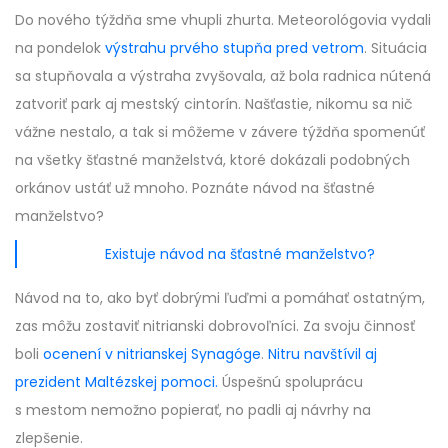
Do nového týždňa sme vhupli zhurta. Meteorológovia vydali
na pondelok
výstrahu prvého stupňa pred vetrom
. Situácia
sa stupňovala a výstraha zvyšovala, až bola radnica nútená
zatvoriť park aj mestský cintorín. Našťastie, nikomu sa nič
vážne nestalo, a tak si môžeme v závere týždňa spomenúť
na všetky šťastné manželstvá, ktoré dokázali podobných
orkánov ustáť už mnoho. Poznáte návod na šťastné
manželstvo?
Existuje návod na šťastné manželstvo?
Návod na to, ako byť dobrými ľuďmi a pomáhať ostatným,
zas môžu zostaviť nitrianski dobrovoľníci. Za svoju činnosť
boli
ocenení v nitrianskej Synagóge
.
Nitru navštívil aj
prezident Maltézskej pomoci.
Úspešnú spoluprácu
s mestom nemožno popierať, no padli aj návrhy na
zlepšenie.