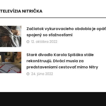
TELEVÍZIA NITRIČKA
Začiatok vykurovacieho obdobia je opäť
spojený so sťažnosťami
12. októbra 2022
Staré divadlo Karola Spišáka stále
rekonštruujú. Diváci musia za
predstaveniami cestovať mimo Nitry
24. júna 2022