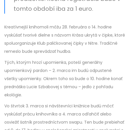
tomto období iba za 1 euro.
Kreatívnejší knihomoli môžu 28. februára o 14. hodine
vyskúšať tvorivé dielne s názvom Krása ukrytá v čipke, ktoré
spoluorganizuje Klub paličkovanej čipky v Nitre. Tradičné
remeslo bude sprevádzať hudba.
Tých, ktorým hrozí upomienka, poteší generálny
upomienkový pardon – 2. marca im budú odpustené
všetky upomienky. Okrem toho sa bude o 10. hodine konať
prednáška Lucie Szbabovej s témou – jedlo z pohľadu
ekológie.
Vo štvrtok 3. marca si návštevníci knižnice budú môcť
vyskúšať prácu knihovníka a 4. marca odľahčiť alebo
osviežiť šatník prostredníctvom swapu. Ten bude prebiehať