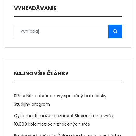
VYHĽADÁVANIE
NAJNOVŠIE ČLÁNKY
SPU v Nitre otvára nový spoločný bakalársky
študijný program
Cykloturisti môžu spoznávať Slovensko na vyše
18.000 kolometroch značených trás
Predpoveď počasia: Ďalšia vlna horúčav prichádza