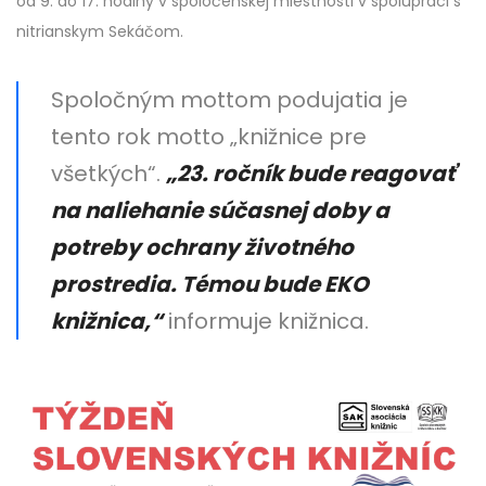
od 9. do 17. hodiny v spoločenskej miestnosti v spolupráci s
nitrianskym Sekáčom.
Spoločným mottom podujatia je
tento rok motto „knižnice pre
všetkých“.
„23. ročník bude reagovať
na naliehanie súčasnej doby a
potreby ochrany životného
prostredia. Témou bude EKO
knižnica,“
informuje knižnica.