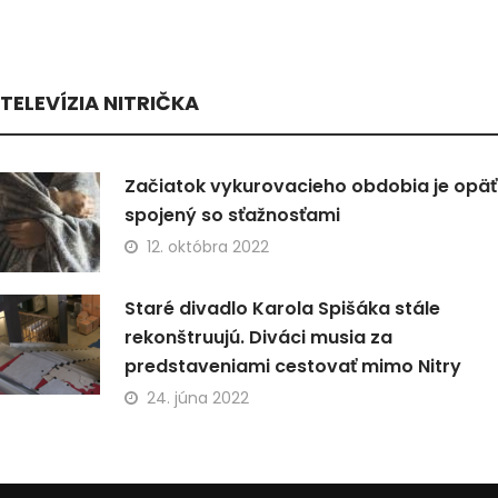
TELEVÍZIA NITRIČKA
Začiatok vykurovacieho obdobia je opäť
spojený so sťažnosťami
12. októbra 2022
Staré divadlo Karola Spišáka stále
rekonštruujú. Diváci musia za
predstaveniami cestovať mimo Nitry
24. júna 2022