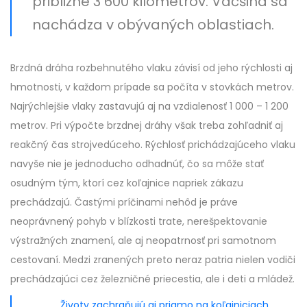
približne 3 600 kilometrov. Väčšina sa
nachádza v obývaných oblastiach.
Brzdná dráha rozbehnutého vlaku závisí od jeho rýchlosti aj
hmotnosti, v každom prípade sa počíta v stovkách metrov.
Najrýchlejšie vlaky zastavujú aj na vzdialenosť 1 000 – 1 200
metrov. Pri výpočte brzdnej dráhy však treba zohľadniť aj
reakčný čas strojvedúceho. Rýchlosť prichádzajúceho vlaku
navyše nie je jednoducho odhadnúť, čo sa môže stať
osudným tým, ktorí cez koľajnice napriek zákazu
prechádzajú. Častými príčinami nehôd je práve
neoprávnený pohyb v blízkosti trate, nerešpektovanie
výstražných znamení, ale aj neopatrnosť pri samotnom
cestovaní. Medzi zranených preto neraz patria nielen vodiči
prechádzajúci cez železničné priecestia, ale i deti a mládež.
Životy zachraňujú aj priamo na koľajniciach