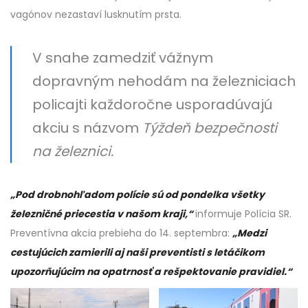
vagónov nezastaví lusknutím prsta.
V snahe zamedziť vážnym
dopravným nehodám na železniciach
policajti každoročne usporadúvajú
akciu s názvom
Týždeň bezpečnosti
na železnici.
„Pod drobnohľadom polície sú od pondelka všetky
železničné priecestia v našom kraji,“
informuje Polícia SR.
Preventívna akcia prebieha do 14. septembra:
„Medzi
cestujúcich zamierili aj naši preventisti s letáčikom
upozorňujúcim na opatrnosť a rešpektovanie pravidiel.“