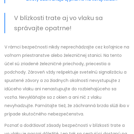
V blízkosti trate aj vo vlaku sa
správajte opatrne!
V rámci bezpečnosti nikdy neprechádzajte cez koľajnice na
voľnom priestranstve alebo železničnej stanici. Na tento
účel sú zriadené železničné priechody, priecestia a
podchody. Zároveň vždy rešpektuje svetelnú signalizáciu a
spustené závory a za žiadnych okolnosti nevystupujte z
idúceho vlaku ani nenastupujte do rozbiehajúceho sa
vozňa. Nevykláňajte sa z okien a ani nič z vlaku
nevyhadzujte. Pamätajte tiež, že záchranná brzda slúži iba v
prípade skutočného nebezpečenstva.
Poznať a dodržiavať zásady bezpečnosti v blízkosti trate a
vo vlaku je naozaj dôležité. Len tak sa cestujúci dostanú na