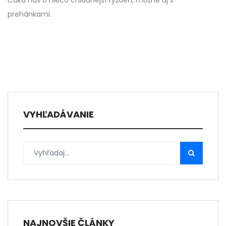
Čaká nás o niečo chladnejší týždeň, možné aj s
prehánkami.
VYHĽADÁVANIE
NAJNOVŠIE ČLÁNKY