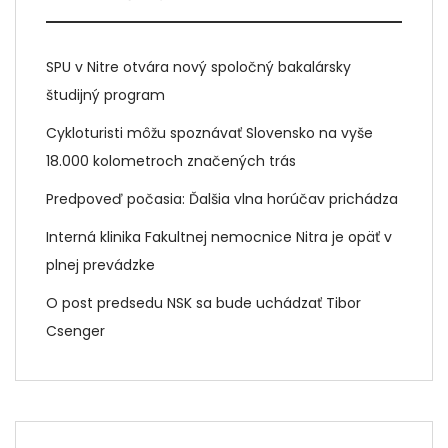
SPU v Nitre otvára nový spoločný bakalársky
študijný program
Cykloturisti môžu spoznávať Slovensko na vyše
18.000 kolometroch značených trás
Predpoveď počasia: Ďalšia vlna horúčav prichádza
Interná klinika Fakultnej nemocnice Nitra je opäť v
plnej prevádzke
O post predsedu NSK sa bude uchádzať Tibor
Csenger