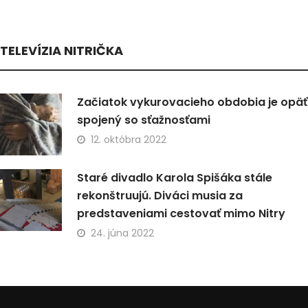
TELEVÍZIA NITRIČKA
Začiatok vykurovacieho obdobia je opäť
spojený so sťažnosťami
12. októbra 2022
Staré divadlo Karola Spišáka stále
rekonštruujú. Diváci musia za
predstaveniami cestovať mimo Nitry
24. júna 2022