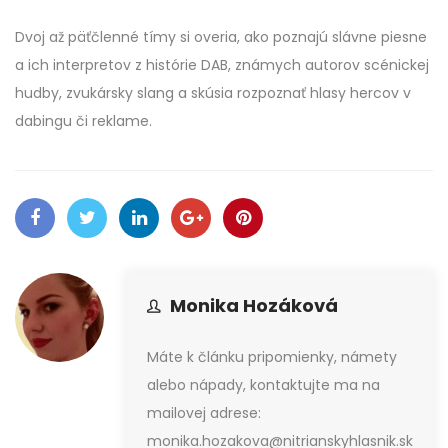
Dvoj až päťčlenné tímy si overia, ako poznajú slávne piesne
a ich interpretov z histórie DAB, známych autorov scénickej
hudby, zvukársky slang a skúsia rozpoznať hlasy hercov v
dabingu či reklame.
Monika Hozáková
Máte k článku pripomienky, námety
alebo nápady, kontaktujte ma na
mailovej adrese:
monika.hozakova@nitrianskyhlasnik.sk