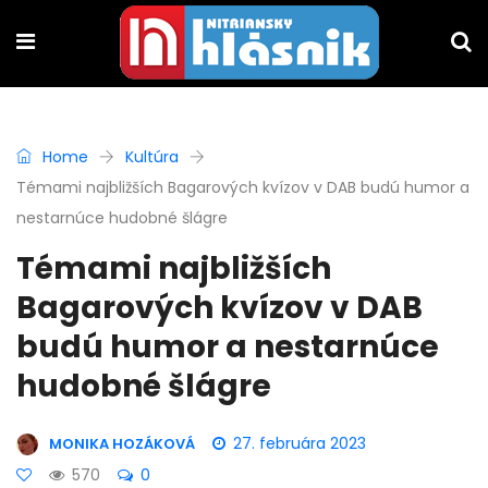
Home
Kultúra
Témami najbližších Bagarových kvízov v DAB budú humor a
nestarnúce hudobné šlágre
Témami najbližších
Bagarových kvízov v DAB
budú humor a nestarnúce
hudobné šlágre
27. februára 2023
MONIKA HOZÁKOVÁ
570
0