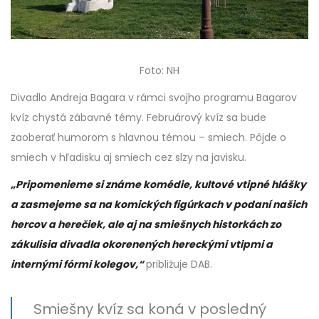
Foto: NH
Divadlo Andreja Bagara v rámci svojho programu Bagarov
kvíz chystá zábavné témy. Februárový kvíz sa bude
zaoberať humorom s hlavnou témou – smiech. Pôjde o
smiech v hľadisku aj smiech cez slzy na javisku.
„Pripomenieme si známe komédie, kultové vtipné hlášky
a zasmejeme sa na komických figúrkach v podaní našich
hercov a herečiek, ale aj na smiešnych historkách zo
zákulisia divadla okorenených hereckými vtipmi a
internými fórmi kolegov,“
približuje DAB.
Smiešny kvíz sa koná v posledný