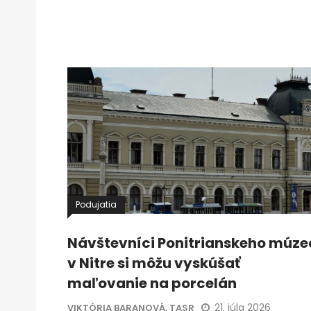
Podujatia
Návštevníci Ponitrianskeho múze
v Nitre si môžu vyskúšať
maľovanie na porcelán
21. júla 2026
VIKTÓRIA BARANOVÁ, TASR