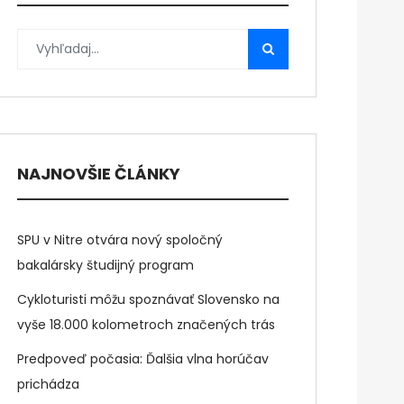
NAJNOVŠIE ČLÁNKY
SPU v Nitre otvára nový spoločný
bakalársky študijný program
Cykloturisti môžu spoznávať Slovensko na
vyše 18.000 kolometroch značených trás
Predpoveď počasia: Ďalšia vlna horúčav
prichádza