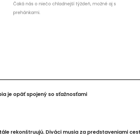
Čaká nás o niečo chladnejší týždeň, možné aj s
prehánkami.
a je opäť spojený so sťažnosťami
tále rekonštruujú. Diváci musia za predstaveniami ces