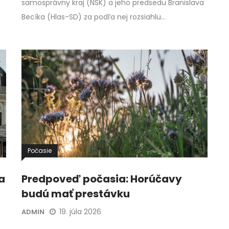
samosprávny kraj (NSK) a jeho predsedu Branislava
Becíka (Hlas-SD) za podľa nej rozsiahlu…
Počasie
a
Predpoveď počasia: Horúčavy
budú mať prestávku
19. júla 2026
ADMIN