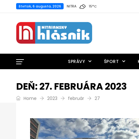
štvrtok, 6 augusta, 2026
NITRA
15
°
C
SPRÁVY
ŠPORT
DEŇ:
27. FEBRUÁRA 2023
Home
2023
február
27