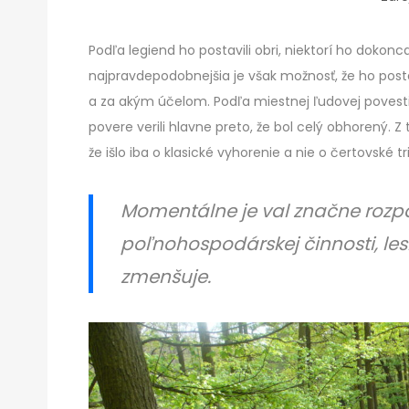
Podľa legiend ho postavili obri, niektorí ho dokonca
najpravdepodobnejšia je však možnosť, že ho postav
a za akým účelom. Podľa miestnej ľudovej povesti v
povere verili hlavne preto, že bol celý obhorený. Z 
že išlo iba o klasické vyhorenie a nie o čertovské tri
Momentálne je val značne rozp
poľnohospodárskej činnosti, les
zmenšuje.