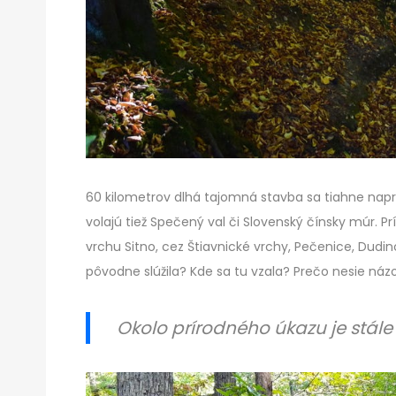
60 kilometrov dlhá tajomná stavba sa tiahne napri
volajú tiež Spečený val či Slovenský čínsky múr. Pr
vrchu Sitno, cez Štiavnické vrchy, Pečenice, Dudi
pôvodne slúžila? Kde sa tu vzala? Prečo nesie náz
Okolo prírodného úkazu je stá