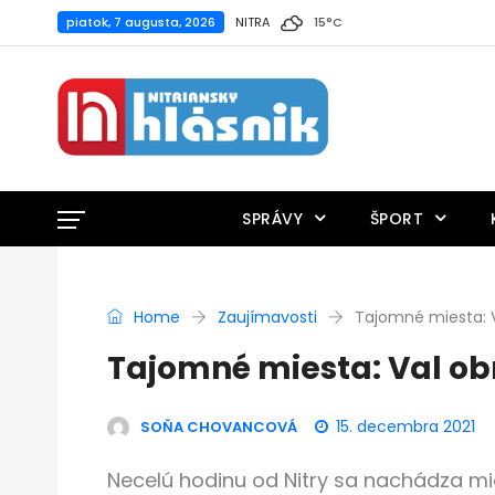
piatok, 7 augusta, 2026
NITRA
15
°
C
SPRÁVY
ŠPORT
Home
Zaujímavosti
Tajomné miesta: 
Tajomné miesta: Val ob
15. decembra 2021
SOŇA CHOVANCOVÁ
Necelú hodinu od Nitry sa nachádza mi