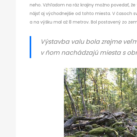
neho. Vzhľadom na ráz krajiny možno povedať, že v
nájsť aj východnejšie od tohto miesta. V časoch s
a na výšku mal až 8 metrov. Bol postavený zo ze
Výstavba valu bola zrejme veľm
v ňom nachádzajú miesta s ob