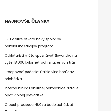
NAJNOVŠIE ČLÁNKY
SPU v Nitre otvára nový spoločný
bakalársky študijný program
Cykloturisti môžu spoznávať Slovensko na
vyše 18.000 kolometroch značených trás
Predpoveď počasia: Ďalšia vlna horúčav
prichádza
Interná klinika Fakultnej nemocnice Nitra je
opäť v plnej prevádzke
O post predsedu NSK sa bude uchádzať