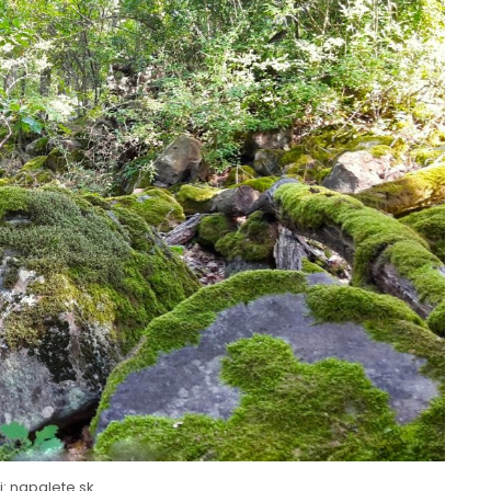
j: napalete.sk