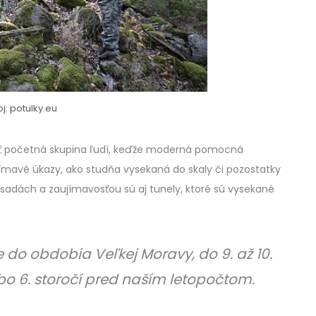
j: potulky.eu
ť početná skupina ľudí, keďže moderná pomocná
jímavé úkazy, ako studňa vysekaná do skaly či pozostatky
v osadách a zaujímavosťou sú aj tunely, ktoré sú vysekané
e do obdobia Veľkej Moravy, do 9. až 10.
lebo 6. storočí pred naším letopočtom.