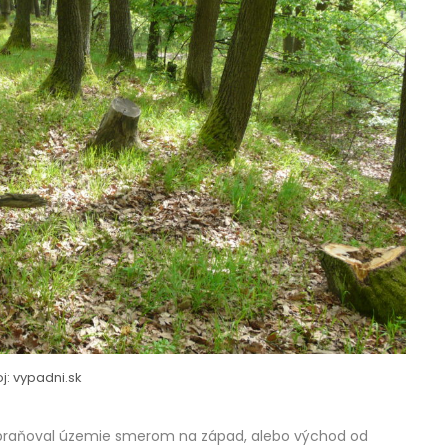
j: vypadni.sk
k obraňoval územie smerom na západ, alebo východ od