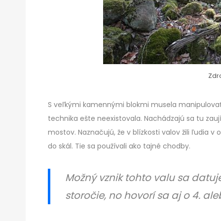
Zdro
S veľkými kamennými blokmi musela manipulova
technika ešte neexistovala. Nachádzajú sa tu zau
mostov. Naznačujú, že v blízkosti valov žili ľudia 
do skál. Tie sa používali ako tajné chodby.
Možný vznik tohto valu sa datuj
storočie, no hovorí sa aj o 4. a