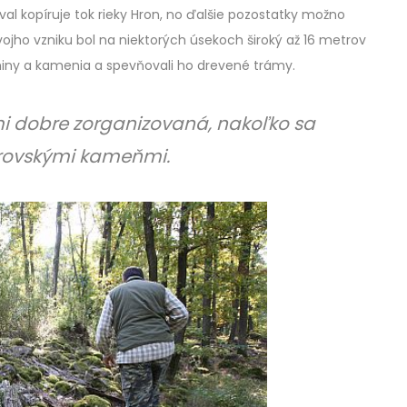
al kopíruje tok rieky Hron, no ďalšie pozostatky možno
vojho vzniku bol na niektorých úsekoch široký až 16 metrov
miny a kamenia a spevňovali ho drevené trámy.
i dobre zorganizovaná, nakoľko sa
rovskými kameňmi.