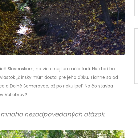
eč Slovenskom, no vie o nej len málo ľudí. Niektorí ho
ívlastok „čínsky múr“ dostal pre jeho dĺžku. Tiahne sa od
nce a Dolné Semerovce, až po rieku Ipeľ. Na čo stavba
ov Val obrov?
le mnoho nezodpovedaných otázok.