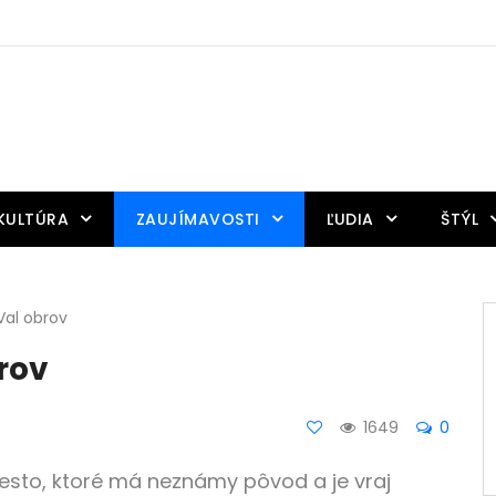
KULTÚRA
ZAUJÍMAVOSTI
ĽUDIA
ŠTÝL
Val obrov
rov
1649
0
esto, ktoré má neznámy pôvod a je vraj