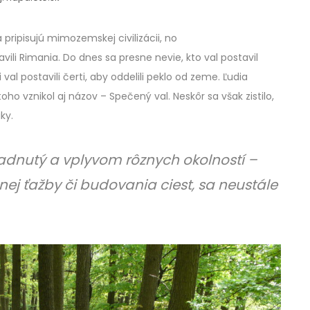
 pripisujú mimozemskej civilizácii, no
ili Rimania. Do dnes sa presne nevie, kto val postavil
al postavili čerti, aby oddelili peklo od zeme. Ľudia
toho vznikol aj názov – Spečený val. Neskôr sa však zistilo,
ky.
adnutý a vplyvom rôznych okolností –
nej ťažby či budovania ciest, sa neustále