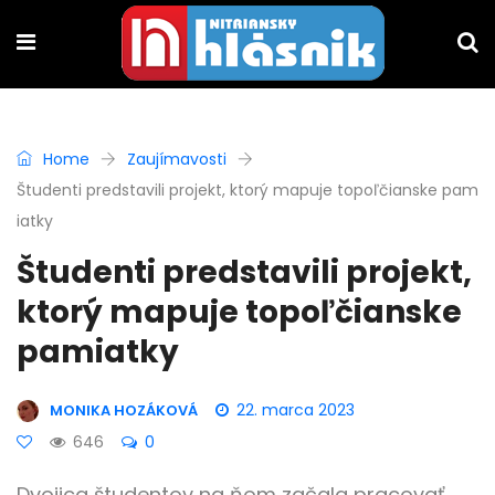
Home
Zaujímavosti
Študenti predstavili projekt, ktorý mapuje topoľčianske pam
iatky
Študenti predstavili projekt,
ktorý mapuje topoľčianske
pamiatky
22. marca 2023
MONIKA HOZÁKOVÁ
646
0
Dvojica študentov na ňom začala pracovať