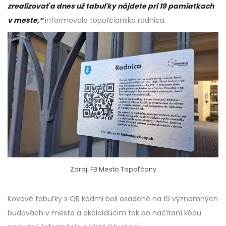
zrealizovať a dnes už tabuľky nájdete pri 19 pamiatkach
v meste,“
informovala topoľčianska radnica.
Zdroj: FB Mesto Topoľčany
Kovové tabuľky s QR kódmi boli osadené na 19 významných
budovách v meste a okoloidúcim tak po načítaní kódu