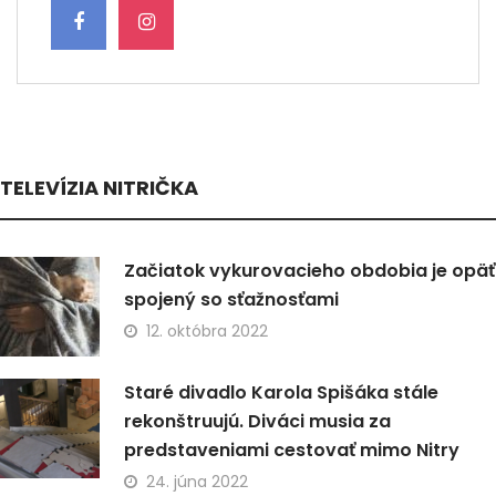
TELEVÍZIA NITRIČKA
Začiatok vykurovacieho obdobia je opäť
spojený so sťažnosťami
12. októbra 2022
Staré divadlo Karola Spišáka stále
rekonštruujú. Diváci musia za
predstaveniami cestovať mimo Nitry
24. júna 2022