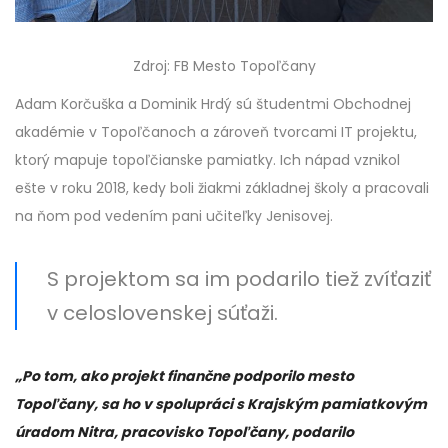
Zdroj: FB Mesto Topoľčany
Adam Korčuška a Dominik Hrdý sú študentmi Obchodnej
akadémie v Topoľčanoch a zároveň tvorcami IT projektu,
ktorý mapuje topoľčianske pamiatky. Ich nápad vznikol
ešte v roku 2018, kedy boli žiakmi základnej školy a pracovali
na ňom pod vedením pani učiteľky Jenisovej.
S projektom sa im podarilo tiež zvíťaziť
v celoslovenskej súťaži.
„Po tom, ako projekt finančne podporilo mesto
Topoľčany, sa ho v spolupráci s Krajským pamiatkovým
úradom Nitra, pracovisko Topoľčany, podarilo