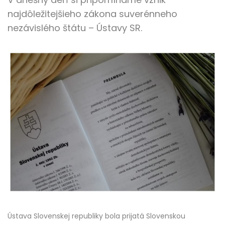
najdôležitejšieho zákona suverénneho
nezávislého štátu – Ústavy SR.
Ústava Slovenskej republiky bola prijatá Slovenskou