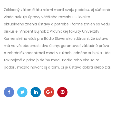
Základný zákon štátu rokmi menil svoju podobu. Aj súčasná
vláda avizuje úpravy väčšieho rozsahu. O kvalite
aktuálneho znenia ústavy a potrebe i forme zmien sa vedú
diskusie. Vincent Bujňák z Právnickej fakulty Univerzity
Komenského však pre Rádio Slovensko zdôraznil, že ústava
má vo všeobecnosti dve úlohy: garantovať základné práva
a zabrániť koncentrácii moci v rukách jedného subjektu. Ide
tak najmä o princíp deľby moci. Podľa toho ako sa to
podarí, možno hovoriť aj o tom, či je ústava dobrá alebo zlá.