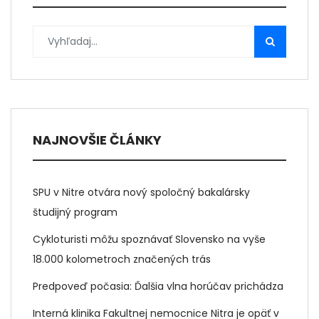
NAJNOVŠIE ČLÁNKY
SPU v Nitre otvára nový spoločný bakalársky
študijný program
Cykloturisti môžu spoznávať Slovensko na vyše
18.000 kolometroch značených trás
Predpoveď počasia: Ďalšia vlna horúčav prichádza
Interná klinika Fakultnej nemocnice Nitra je opäť v