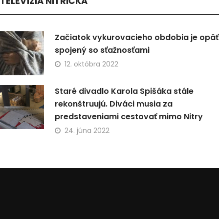
TELEVÍZIA NITRIČKA
Začiatok vykurovacieho obdobia je opäť
spojený so sťažnosťami
12. októbra 2022
Staré divadlo Karola Spišáka stále
rekonštruujú. Diváci musia za
predstaveniami cestovať mimo Nitry
24. júna 2022