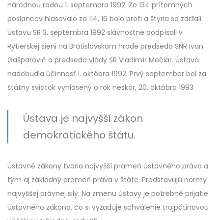
národnou radou 1. septembra 1992. Zo 134 prítomných
poslancov hlasovalo za 114, 16 bolo proti a štyria sa zdržali.
Ústavu SR 3. septembra 1992 slávnostne podpísali v
Rytierskej sieni na Bratislavskom hrade predseda SNR Ivan
Gašparovič a predseda vlády SR Vladimír Mečiar. Ústava
nadobudla účinnosť 1. októbra 1992. Prvý september bol za
štátny sviatok vyhlásený o rok neskôr, 20. októbra 1993.
Ústava je najvyšší zákon
demokratického štátu.
Ústavné zákony tvoria najvyšší prameň ústavného práva a
tým aj základný prameň práva v štáte. Predstavujú normy
najvyššej právnej sily. Na zmenu ústavy je potrebné prijatie
ústavného zákona, čo si vyžaduje schválenie trojpätinovou