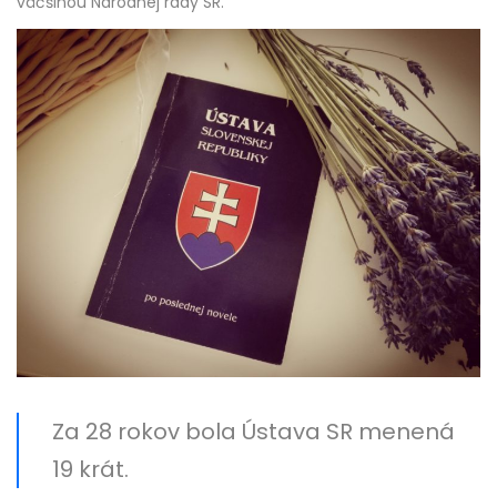
väčšinou Národnej rady SR.
Za 28 rokov bola Ústava SR menená
19 krát.