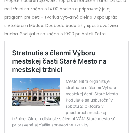
Program odštartuje workshop pred hotelom Tatra. Diskusia
na tržnici sa začne o 14.00 hodine a pripravený je aj
program pre deti – tvorivá výtvarná dielňa v spolupráci
s Ateliérom Médea. Doobeda bude trhy spestrovať živá
hudba. Podujatie sa začne o 10:00 pri hoteli Tatra.