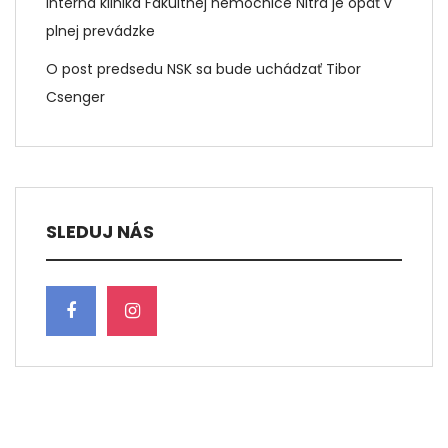
Interná klinika Fakultnej nemocnice Nitra je opäť v
plnej prevádzke
O post predsedu NSK sa bude uchádzať Tibor
Csenger
SLEDUJ NÁS