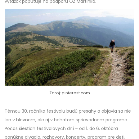
výťažok poputuje na podporu OZ Martinko.
Zdroj: pinterest.com
Témou 30. ročníka festivalu budú presahy a objavia sa nie
len v hlavnom, ale aj v bohatom sprievodnom programe.
Počas šiestich festivalových dní – od 1. do 6. októbra
ponúkne divadlo, rozhovory, koncerty, program pre deti,