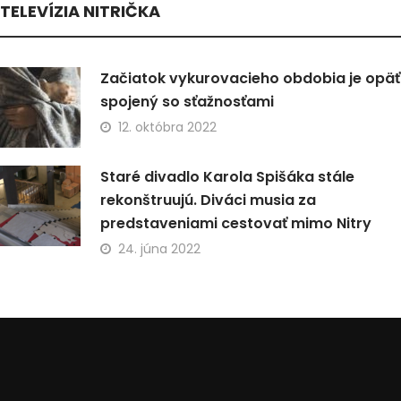
TELEVÍZIA NITRIČKA
Začiatok vykurovacieho obdobia je opäť
spojený so sťažnosťami
12. októbra 2022
Staré divadlo Karola Spišáka stále
rekonštruujú. Diváci musia za
predstaveniami cestovať mimo Nitry
24. júna 2022