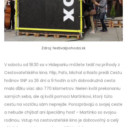
Zdroj: festivalpohoda.sk
V sobotu od 18:30 sa v Hideparku môžete tešiť na príhody z
Cestovateľského kina. Filip, Paľo, Michal a Rasťo prešli Cestu
hrdinov SNP za 26 dní a 9 hodín a ich dobrodružná cesta
mala dĺžku viac ako 770 kilometrov. Nielen kvôli prekonaniu
samých seba, ale aj kvôli pomoci Martinkovi, ktorý túto
cestu na vozíčku sám neprejde. Porozprávajú o svojej ceste
a nebude chýbať ani špeciálny hosť – Martinko so svojou
rodinou. Vstup na cestovateľské kino je dobrovoľný a celý