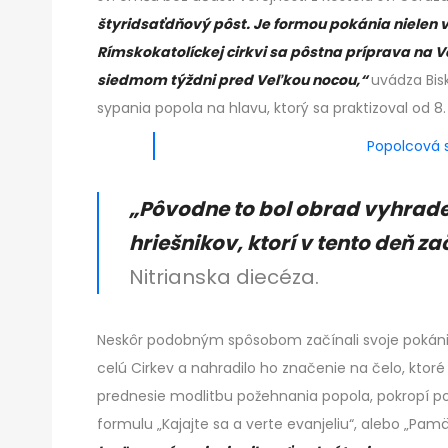
štyridsaťdňový pôst. Je formou pokánia nielen v
Rímskokatolíckej cirkvi sa pôstna príprava na Ve
siedmom týždni pred Veľkou nocou,“
uvádza Bisk
sypania popola na hlavu, ktorý sa praktizoval od 8.
Popolcová s
„Pôvodne to bol obrad vyhrade
hriešnikov, ktorí v tento deň z
Nitrianska diecéza.
Neskôr podobným spôsobom začínali svoje pokánie a
celú Cirkev a nahradilo ho značenie na čelo, ktor
prednesie modlitbu požehnania popola, pokropí po
formulu „Kajajte sa a verte evanjeliu“, alebo „Pamät