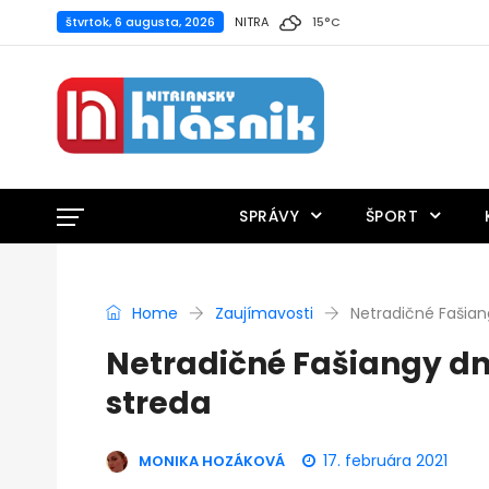
štvrtok, 6 augusta, 2026
NITRA
15
°
C
SPRÁVY
ŠPORT
Home
Zaujímavosti
Netradičné Fašian
Netradičné Fašiangy dn
streda
17. februára 2021
MONIKA HOZÁKOVÁ