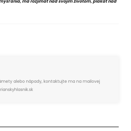
zmýšľania, má rozjímať nad svojím životom, plakať nad
námety alebo nápady, kontaktujte ma na mailovej
ianskyhlasnik.sk