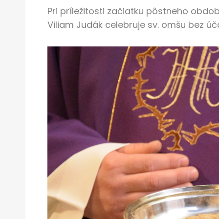
Pri príležitosti začiatku pôstneho obd
Viliam Judák celebruje sv. omšu bez účas