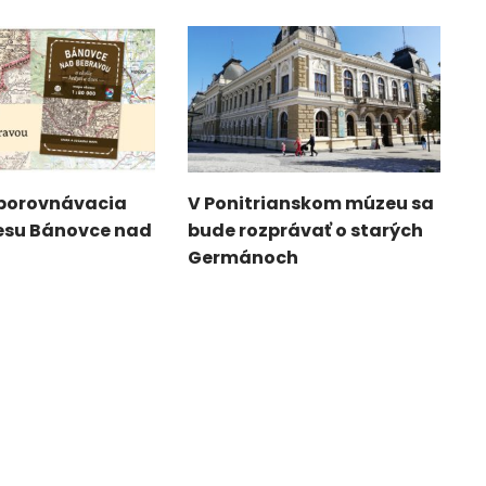
porovnávacia
V Ponitrianskom múzeu sa
esu Bánovce nad
bude rozprávať o starých
Germánoch