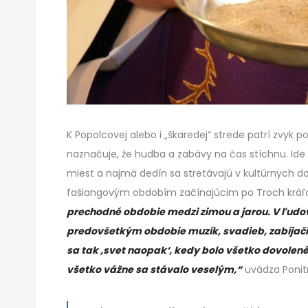
K Popolcovej alebo i „škaredej“ strede patrí zvyk 
naznačuje, že hudba a zabávy na čas stíchnu. Ide o
miest a najmä dedín sa stretávajú v kultúrnych d
fašiangovým obdobím začínajúcim po Troch kráľ
prechodné obdobie medzi zimou a jarou. V ľudov
predovšetkým obdobie muzík, svadieb, zabíjači
sa tak ,svet naopak‘, kedy bolo všetko dovolené
všetko vážne sa stávalo veselým,“
uvádza Ponit