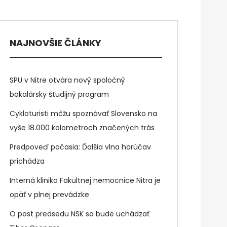
NAJNOVŠIE ČLÁNKY
SPU v Nitre otvára nový spoločný
bakalársky študijný program
Cykloturisti môžu spoznávať Slovensko na
vyše 18.000 kolometroch značených trás
Predpoveď počasia: Ďalšia vlna horúčav
prichádza
Interná klinika Fakultnej nemocnice Nitra je
opäť v plnej prevádzke
O post predsedu NSK sa bude uchádzať