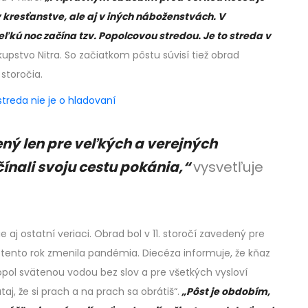
 kresťanstve, ale aj v iných náboženstvách. V
ľkú noc začína tzv. Popolcovou stredou. Je to streda v
upstvo Nitra. So začiatkom pôstu súvisí tiež obrad
 storočia.
treda nie je o hladovaní
ný len pre veľkých a verejných
ačínali svoju cestu pokánia,“
vysvetľuje
j ostatní veriaci. Obrad bol v 11. storočí zavedený pre
é tento rok zmenila pandémia. Diecéza informuje, že kňaz
pol svätenou vodou bez slov a pre všetkých vysloví
aj, že si prach a na prach sa obrátiš“.
„Pôst je obdobím,