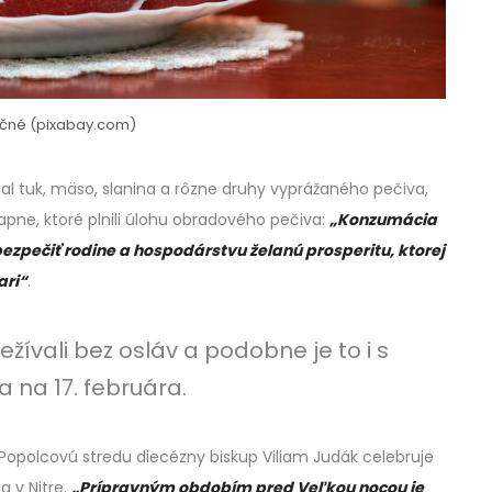
račné (pixabay.com)
al tuk, mäso, slanina a rôzne druhy vyprážaného pečiva,
krapne, ktoré plnili úlohu obradového pečiva:
„Konzumácia
zpečiť rodine a hospodárstvu želanú prosperitu, ktorej
ari“
.
žívali bez osláv a podobne je to i s
 na 17. februára.
a Popolcovú stredu diecézny biskup Viliam Judák celebruje
a v Nitre.
„Prípravným obdobím pred Veľkou nocou je