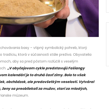
pochovávania basy – vtipný symbolický pohreb, ktorý
 tradíciu, ktorá v súčasnosti stále prežíva. Obyvatelia
omoch, aby sa pred pôstom rozlúčili s veselým
och.
„V obyčajovom cykle predstavujú Fašiangy
om kalendári je to druhá časť zimy. Bolo to však
ek, obchôdzok, ale predovšetkým veselosti. Vytváral
, ženy sa preobliekali za mužov, starí za mladých,
rianske múzeum.