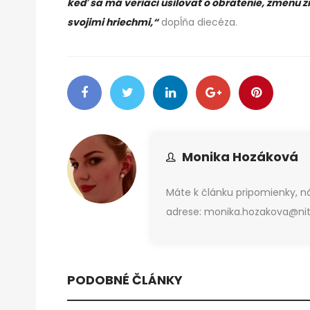
keď sa má veriaci usilovať o obrátenie, zmenu 
svojimi hriechmi,“
dopĺňa diecéza.
Monika Hozáková
Máte k článku pripomienky, 
adrese: monika.hozakova@nitr
PODOBNÉ ČLÁNKY