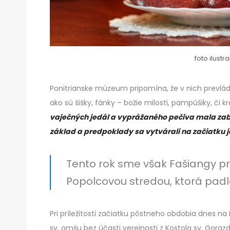
foto ilust
Ponitrianske múzeum pripomína, že v nich prevlád
ako sú šišky, fánky – božie milosti, pampúšiky, či 
vaječných jedál a vyprážaného pečiva mala zabe
základ a predpoklady sa vytvárali na začiatku j
Tento rok sme však Fašiangy pre
Popolcovou stredou, ktorá padla
Pri príležitosti začiatku pôstneho obdobia dnes n
sv. omšu bez účasti verejnosti z Kostola sv. Gorazd