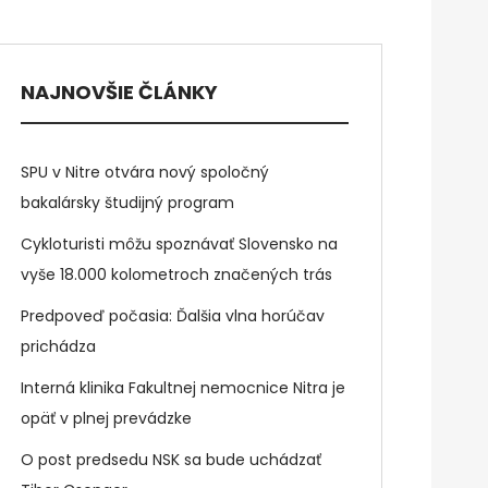
NAJNOVŠIE ČLÁNKY
SPU v Nitre otvára nový spoločný
bakalársky študijný program
Cykloturisti môžu spoznávať Slovensko na
vyše 18.000 kolometroch značených trás
Predpoveď počasia: Ďalšia vlna horúčav
prichádza
Interná klinika Fakultnej nemocnice Nitra je
opäť v plnej prevádzke
O post predsedu NSK sa bude uchádzať