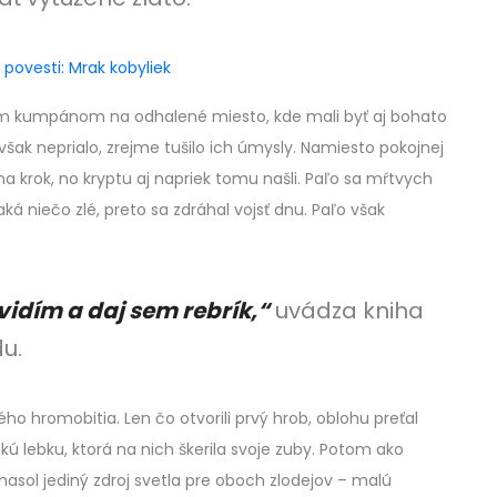
 povesti: Mrak kobyliek
ím kumpánom na odhalené miesto, kde mali byť aj bohato
ak neprialo, zrejme tušilo ich úmysly. Namiesto pokojnej
 na krok, no kryptu aj napriek tomu našli. Paľo sa mŕtvych
aká niečo zlé, preto sa zdráhal vojsť dnu. Paľo však
vidím a daj sem rebrík,“
uvádza kniha
u.
ého hromobitia. Len čo otvorili prvý hrob, oblohu preťal
kú lebku, ktorá na nich škerila svoje zuby. Potom ako
 zhasol jediný zdroj svetla pre oboch zlodejov – malú