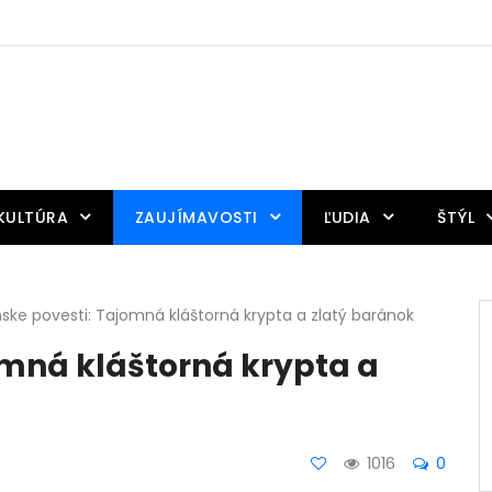
KULTÚRA
ZAUJÍMAVOSTI
ĽUDIA
ŠTÝL
nske povesti: Tajomná kláštorná krypta a zlatý baránok
omná kláštorná krypta a
1016
0