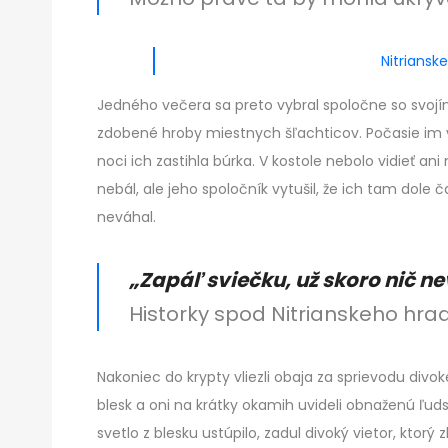
Nitrianske
Jedného večera sa preto vybral spoločne so svoj
zdobené hroby miestnych šľachticov. Počasie im vš
noci ich zastihla búrka. V kostole nebolo vidieť ani
nebál, ale jeho spoločník vytušil, že ich tam dole č
neváhal.
„Zapáľ sviečku, už skoro nič ne
Historky spod Nitrianskeho hrad
Nakoniec do krypty vliezli obaja za sprievodu divok
blesk a oni na krátky okamih uvideli obnaženú ľuds
svetlo z blesku ustúpilo, zadul divoký vietor, ktorý