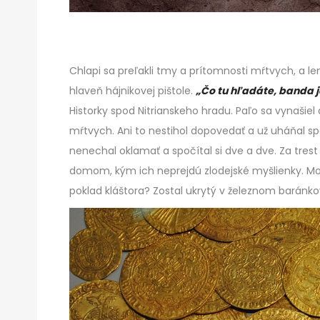
Chlapi sa preľakli tmy a prítomnosti mŕtvych, a le
hlaveň hájnikovej pištole.
„Čo tu hľadáte, banda 
Historky spod Nitrianskeho hradu. Paľo sa vynašiel 
mŕtvych. Ani to nestihol dopovedať a už uháňal s
nenechal oklamať a spočítal si dve a dve. Za tres
domom, kým ich neprejdú zlodejské myšlienky. Mož
poklad kláštora? Zostal ukrytý v železnom baránkovi