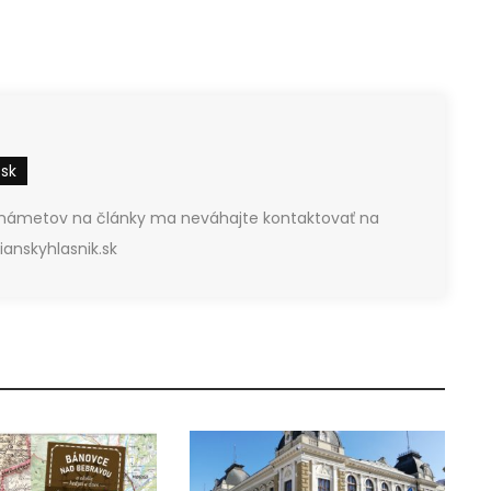
.sk
 námetov na články ma neváhajte kontaktovať na
anskyhlasnik.sk