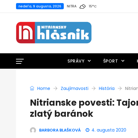
nedeľa, 9 augusta, 2026
NITRA
15
°
C
SPRÁVY
ŠPORT
Home
Zaujímavosti
História
Nitria
Nitrianske povesti: Taj
zlatý baránok
4. augusta 2020
BARBORA BLAŠKOVÁ