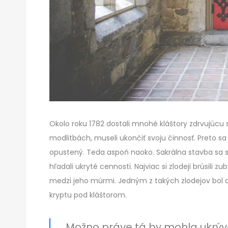
Okolo roku 1782 dostali mnohé kláštory zdrvujúcu 
modlitbách, museli ukončiť svoju činnosť. Preto sa
opustený. Teda aspoň naoko. Sakrálna stavba sa s
hľadali ukryté cennosti. Najviac si zlodeji brúsili 
medzi jeho múrmi. Jedným z takých zlodejov bol a
kryptu pod kláštorom.
Možno práve tá by mohla ukrýva