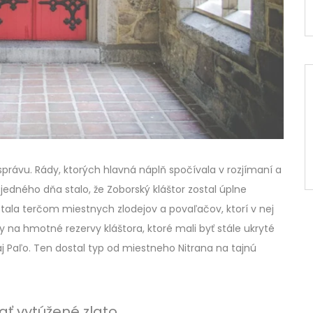
správu. Rády, ktorých hlavná náplň spočívala v rozjímaní a
 jedného dňa stalo, že Zoborský kláštor zostal úplne
tala terčom miestnych zlodejov a povaľačov, ktorí v nej
zuby na hmotné rezervy kláštora, ktoré mali byť stále ukryté
j Paľo. Ten dostal typ od miestneho Nitrana na tajnú
ť vytúžené zlato.