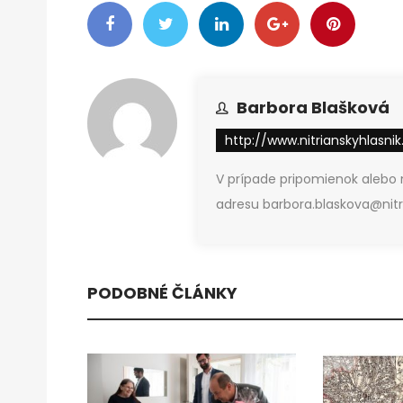
Barbora Blašková
http://www.nitrianskyhlasnik
V prípade pripomienok alebo
adresu barbora.blaskova@nitri
PODOBNÉ ČLÁNKY