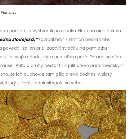
Pixabay
n po pamäti sa vyštverali po rebríku. Hore na nich čakala
jedna zlodejská,“
zavrčal hájnik Grman podľa knihy
a povedal, že len prišli zapáliť sviečku na pamiatku
polu so svojím zlodejským priateľom preč. Grman sa však
t museli Paľo a druhý nešťastník píliť drevo pred mestským
no, že ich duchovia tam pília drevo dodnes. A zlatý
, ktorý si mnísi odniesli spolu so sebou.