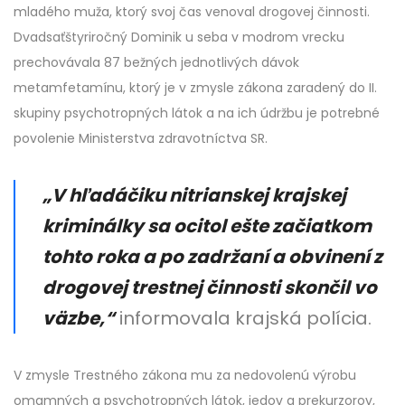
mladého muža, ktorý svoj čas venoval drogovej činnosti.
Dvadsaťštyriročný Dominik u seba v modrom vrecku
prechovávala 87 bežných jednotlivých dávok
metamfetamínu, ktorý je v zmysle zákona zaradený do II.
skupiny psychotropných látok a na ich údržbu je potrebné
povolenie Ministerstva zdravotníctva SR.
„V hľadáčiku nitrianskej krajskej
kriminálky sa ocitol ešte začiatkom
tohto roka a po zadržaní a obvinení z
drogovej trestnej činnosti skončil vo
väzbe,“
informovala krajská polícia.
V zmysle Trestného zákona mu za nedovolenú výrobu
omamných a psychotropných látok, jedov a prekurzorov,