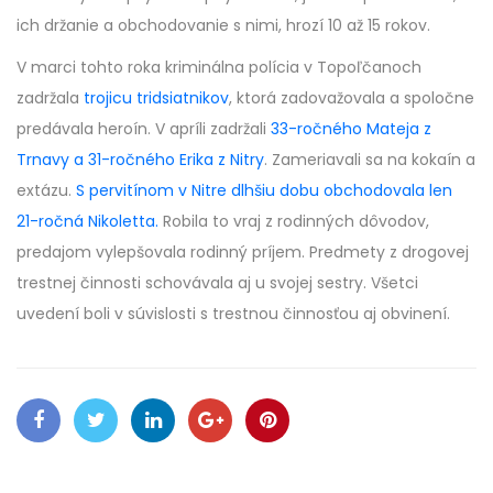
ich držanie a obchodovanie s nimi, hrozí 10 až 15 rokov.
V marci tohto roka kriminálna polícia v Topoľčanoch
zadržala
trojicu tridsiatnikov
, ktorá zadovažovala a spoločne
predávala heroín. V apríli zadržali
33-ročného Mateja z
Trnavy a 31-ročného Erika z Nitry
. Zameriavali sa na kokaín a
extázu.
S pervitínom v Nitre dlhšiu dobu obchodovala len
21-ročná Nikoletta.
Robila to vraj z rodinných dôvodov,
predajom vylepšovala rodinný príjem. Predmety z drogovej
trestnej činnosti schovávala aj u svojej sestry. Všetci
uvedení boli v súvislosti s trestnou činnosťou aj obvinení.