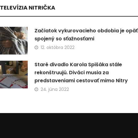
TELEVÍZIA NITRIČKA
Začiatok vykurovacieho obdobia je opäť
spojený so sťažnosťami
12. októbra 2022
Staré divadlo Karola Spišáka stále
rekonštruujú. Diváci musia za
predstaveniami cestovať mimo Nitry
24. júna 2022