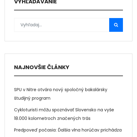
VYHĽADÁVANIE
NAJNOVŠIE ČLÁNKY
SPU v Nitre otvára nový spoločný bakalársky
študijný program
Cykloturisti môžu spoznávať Slovensko na vyše
18.000 kolometroch značených trás
Predpoveď počasia: Ďalšia vlna horúčav prichádza