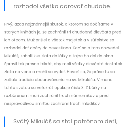
rozhodol všetko darovať chudobe.
Prvý, azda najznámejší skutok, o ktorom sa dočítame v
starých knihách je, že zachránil tri chudobné dievčatá pred
ich otcom. Muž prišiel o všetok majetok a v zúfalstve sa
rozhodol dať dcéry do nevestinca. Keď sa o tom dozvedel
Mikuláš, zabalil kus zlata do látky a tajne ho dal do okna.
Spravil tak presne trikrát, aby mali všetky dievčatá dostatok
zlata na veno a mohli sa vydať. Hovorí sa, že práve tu sa
začala tradícia obdarovávania na sv. Mikuláša. V mene
tohto svätca sa veľakrát opakuje číslo 3. Z búrky na
rozbúrenom mori zachránil troch námorníkov a pred
nespravodlivou smrťou zachránil troch mladíkov.
Svätý Mikuláš sa stal patrónom detí,