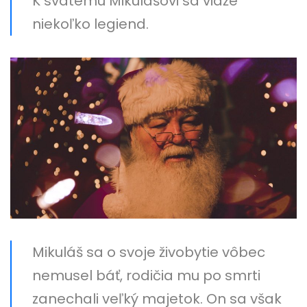
K svätému Mikulášovi sa viaže
niekoľko legiend.
Mikuláš sa o svoje živobytie vôbec
nemusel báť, rodičia mu po smrti
zanechali veľký majetok. On sa však