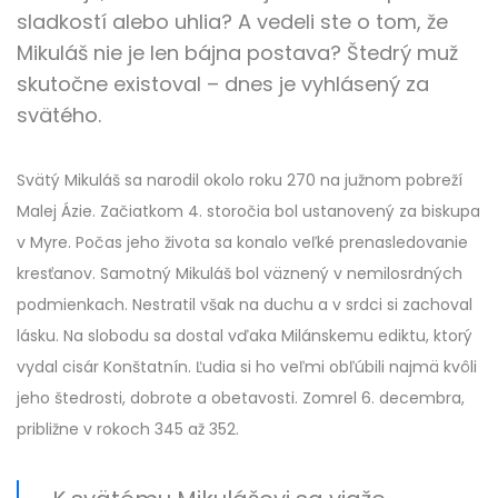
sladkostí alebo uhlia? A vedeli ste o tom, že
Mikuláš nie je len bájna postava? Štedrý muž
skutočne existoval – dnes je vyhlásený za
svätého.
Svätý Mikuláš sa narodil okolo roku 270 na južnom pobreží
Malej Ázie. Začiatkom 4. storočia bol ustanovený za biskupa
v Myre. Počas jeho života sa konalo veľké prenasledovanie
kresťanov. Samotný Mikuláš bol väznený v nemilosrdných
podmienkach. Nestratil však na duchu a v srdci si zachoval
lásku. Na slobodu sa dostal vďaka Milánskemu ediktu, ktorý
vydal cisár Konštatnín. Ľudia si ho veľmi obľúbili najmä kvôli
jeho štedrosti, dobrote a obetavosti. Zomrel 6. decembra,
približne v rokoch 345 až 352.