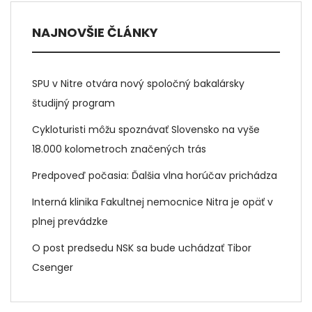
NAJNOVŠIE ČLÁNKY
SPU v Nitre otvára nový spoločný bakalársky
študijný program
Cykloturisti môžu spoznávať Slovensko na vyše
18.000 kolometroch značených trás
Predpoveď počasia: Ďalšia vlna horúčav prichádza
Interná klinika Fakultnej nemocnice Nitra je opäť v
plnej prevádzke
O post predsedu NSK sa bude uchádzať Tibor
Csenger