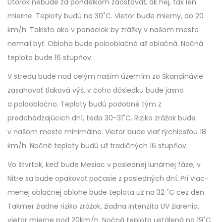
Utorok nebude za pondelkom zaostávať, ak hej, tak len
mierne. Teploty budú na 30˚C. Vietor bude mierny, do 20
km/h. Takisto ako v pondelok by zrážky v našom meste
nemali byť. Obloha bude polooblačná až oblačná. Nočná
teplota bude 16 stupňov.
V stredu bude nad celým naším územím zo Škandinávie
zasahovať tlaková výš, v čoho dôsledku bude jasno
a polooblačno. Teploty budú podobné tým z
predchádzajúcich dní, teda 30-31˚C. Riziko zrážok bude
v našom meste minimálne. Vietor bude viať rýchlosťou 18
km/h. Nočné teploty budú už tradičných 16 stupňov.
Vo štvrtok, keď bude Mesiac v poslednej lunárnej fáze, v
Nitre sa bude opakovať počasie z posledných dní. Pri viac-
menej oblačnej oblohe bude teplota už na 32 ˚C cez deň.
Takmer žiadne riziko zrážok, žiadna intenzita UV žiarenia,
vietor mierne pod 20km/h. Nočná teplota ustálená na 19˚C.