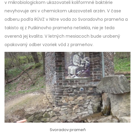
v mikrobiologickom ukazovateli koliformné baktérie
nevyhovuje ani v chemickom ukazovateli arzén. V čase
odberu podľa RÚVZ v Nitre voda zo Svoradovho prameňa a
takisto aj z Puškinovho prameňa netiekla, nie je teda
overená jej kvalita. V letných mesiacoch bude urobený
opakovaný odber vzoriek vôd z prameňov.
Svoradov prameň