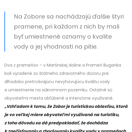
Na Zobore sa nachádzajú ďalšie štyri
pramene, pri každom z nich by mali
byť umiestnené oznamy o kvalite
vody a jej vhodnosti na pitie.
Dva z prameňov – v Martinskej doline a Prameň Buganka
boli vyradené zo štátneho zdravotného dozoru pre
dlhodobo pretrvávajúcu nevyhovujúcu kvalitu vody
a umiestnenie na súkromnom pozemku. Ostatné sú
obyvateľmi mesta obľúbené a intenzívne využívané.
„Vzhľadom k tomu, že Zobor je turistickou oblasťou, ktorá
je vo veľkej miere obyvateľmi využívaná na turistiku,
z toho dôvodu sa dá predpokladať, že dochádza
k znečisťovaniu a zhoršovaniu kvality vody v prameňoch