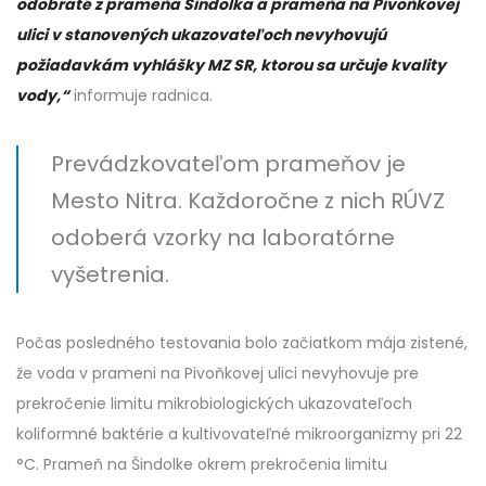
odobraté z prameňa Šindolka a prameňa na Pivoňkovej
ulici v stanovených ukazovateľoch nevyhovujú
požiadavkám vyhlášky MZ SR, ktorou sa určuje kvality
vody,“
informuje radnica.
Prevádzkovateľom prameňov je
Mesto Nitra. Každoročne z nich RÚVZ
odoberá vzorky na laboratórne
vyšetrenia.
Počas posledného testovania bolo začiatkom mája zistené,
že voda v prameni na Pivoňkovej ulici nevyhovuje pre
prekročenie limitu mikrobiologických ukazovateľoch
koliformné baktérie a kultivovateľné mikroorganizmy pri 22
°C. Prameň na Šindolke okrem prekročenia limitu