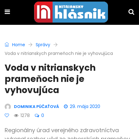
Home
Správy
Voda v nitrianskych prameňoch nie je vyhovujúca
Voda v nitrianskych
prameňoch nie je
vyhovujúca
29. mája 2020
DOMINIKA PÚČAŤOVÁ
1278
0
Regionálny úrad verejného zdravotníctva
vykonal rozbor vôd zo zoborských prameňov.