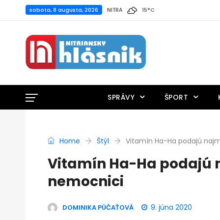
sobota, 8 augusta, 2026
NITRA
15
°
C
SPRÁVY
ŠPORT
Home
Štýl
Vitamín Ha-Ha podajú najme
Vitamín Ha-Ha podajú n
nemocnici
9. júna 2020
DOMINIKA PÚČAŤOVÁ