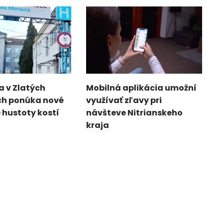
 v Zlatých
Mobilná aplikácia umožní
h ponúka nové
využívať zľavy pri
 hustoty kostí
návšteve Nitrianskeho
kraja