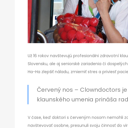
Už 16 rokov navštevujú profesionálni zdravotní kl
Slovensku, ale aj seniorské zariadenia či dospel
Ha-Ha zlepšiť náladu, zmierniť stres a priviesť pac
Červený nos – Clowndoctors je
klaunského umenia prináša rado
V čase, keď doktori s červeným nosom nemohli zar
navštevovať osobne, presunuli svoju činnosť do vi