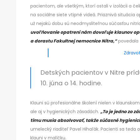
pacientom, ale všetkým, ktorí ostali v izolácii a 
na sociálne siete vtipné videá. Priaznivá situácia
už nejakú dobu sú neodmysliteľnou súčasťou nitr
uvoľňovanie opatrení nám dovoľuje klaunov opäť
a dorastu Fakultnej nemocnice Nitra,“
povedala T
Zdravot
Detských pacientov v Nitre prídu
10. júna o 14. hodine.
Klauni sú profesionálne školení nielen v klaunsko
ale aj v hygienických zásadách.
„To je jedno zo z
tímu musia absolvovať, takže súčasné hygieni
umelecký riaditeľ Pavel Hihaľák. Pacienti sa teda
klauni v malíčku.