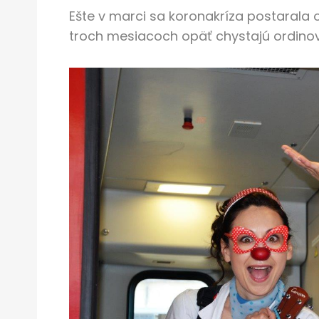
Ešte v marci sa koronakríza postarala 
troch mesiacoch opäť chystajú ordinov