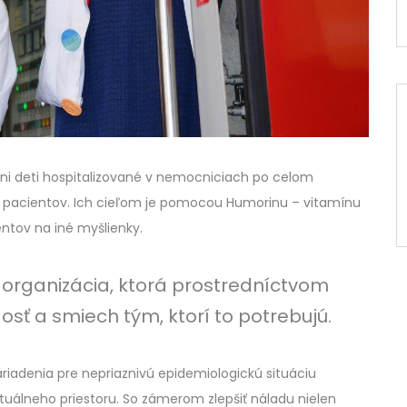
auni deti hospitalizované v nemocniciach po celom
ých pacientov. Ich cieľom je pomocou Humorinu – vitamínu
ientov na iné myšlienky.
 organizácia, ktorá prostredníctvom
sť a smiech tým, ktorí to potrebujú.
iadenia pre nepriaznivú epidemiologickú situáciu
rtuálneho priestoru. So zámerom zlepšiť náladu nielen