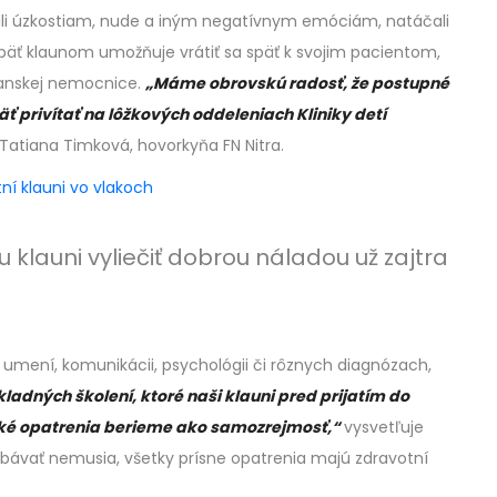
čelili úzkostiam, nude a iným negatívnym emóciám, natáčali
 opäť klaunom umožňuje vrátiť sa späť k svojim pacientom,
ianskej nemocnice.
„Máme obrovskú radosť, že postupné
 privítať na lôžkových oddeleniach Kliniky detí
atiana Timková, hovorkyňa FN Nitra.
ní klauni vo vlakoch
 klauni vyliečiť dobrou náladou už zajtra
m umení, komunikácii, psychológii či rôznych diagnózach,
ákladných školení, ktoré naši klauni pred prijatím do
cké opatrenia berieme ako samozrejmosť,“
vysvetľuje
 obávať nemusia, všetky prísne opatrenia majú zdravotní