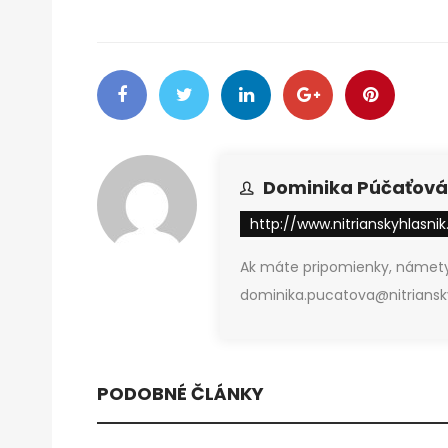
Dominika Púčaťová
http://www.nitrianskyhlasnik
Ak máte pripomienky, námety
dominika.pucatova@nitriansky
PODOBNÉ ČLÁNKY