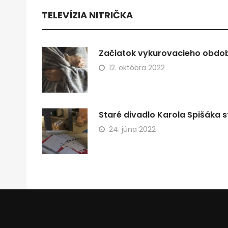
TELEVÍZIA NITRIČKA
Začiatok vykurovacieho obdobi
12. októbra 2022
Staré divadlo Karola Spišáka s
24. júna 2022