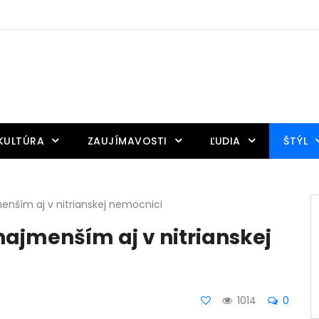
KULTÚRA
ZAUJÍMAVOSTI
ĽUDIA
ŠTÝL
nším aj v nitrianskej nemocnici
ajmenším aj v nitrianskej
1014
0