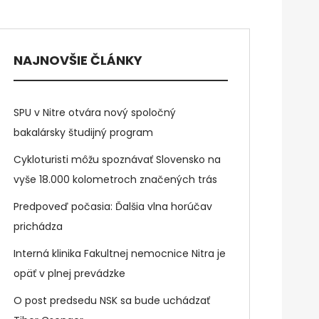
NAJNOVŠIE ČLÁNKY
SPU v Nitre otvára nový spoločný
bakalársky študijný program
Cykloturisti môžu spoznávať Slovensko na
vyše 18.000 kolometroch značených trás
Predpoveď počasia: Ďalšia vlna horúčav
prichádza
Interná klinika Fakultnej nemocnice Nitra je
opäť v plnej prevádzke
O post predsedu NSK sa bude uchádzať