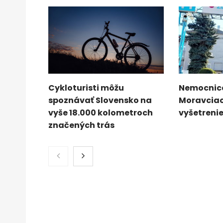
Cykloturisti môžu
Nemocnica
spoznávať Slovensko na
Moravciac
vyše 18.000 kolometroch
vyšetrenie
značených trás