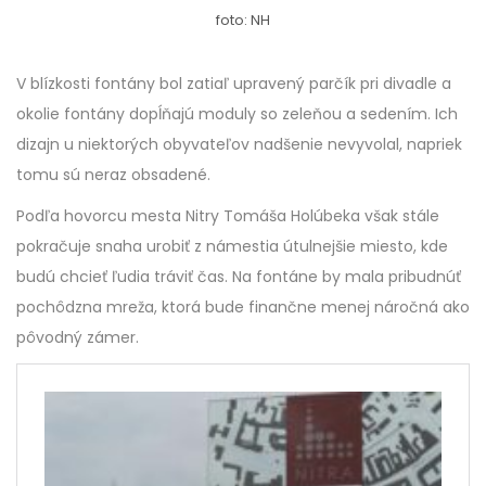
foto: NH
V blízkosti fontány bol zatiaľ upravený parčík pri divadle a
okolie fontány dopĺňajú moduly so zeleňou a sedením. Ich
dizajn u niektorých obyvateľov nadšenie nevyvolal, napriek
tomu sú neraz obsadené.
Podľa hovorcu mesta Nitry Tomáša Holúbeka však stále
pokračuje snaha urobiť z námestia útulnejšie miesto, kde
budú chcieť ľudia tráviť čas. Na fontáne by mala pribudnúť
pochôdzna mreža, ktorá bude finančne menej náročná ako
pôvodný zámer.