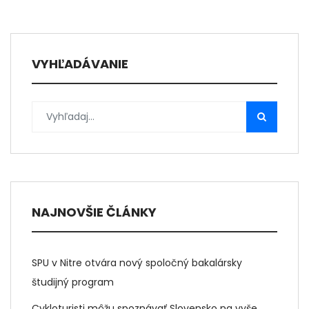
VYHĽADÁVANIE
NAJNOVŠIE ČLÁNKY
SPU v Nitre otvára nový spoločný bakalársky
študijný program
Cykloturisti môžu spoznávať Slovensko na vyše