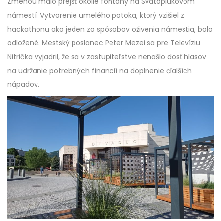
Zmenou malo prejsť okolie fontány na Svätoplukovom
námestí. Vytvorenie umelého potoka, ktorý vzišiel z
hackathonu ako jeden zo spôsobov oživenia námestia, bolo
odložené. Mestský poslanec Peter Mezei sa pre Televíziu
Nitrička vyjadril, že sa v zastupiteľstve nenašlo dosť hlasov
na udržanie potrebných financií na doplnenie ďalších
nápadov.