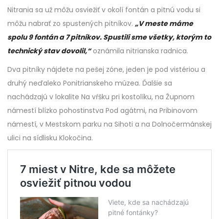
Nitrania sa už môžu osviežiť v okolí fontán a pitnú vodu si
môžu nabrať zo spustených pitníkov.
„V meste máme
spolu 9 fontán a 7 pitníkov. Spustili sme všetky, ktorým to
technický stav dovolil,“
oznámila nitrianska radnica.
Dva pitníky nájdete na pešej zóne, jeden je pod vistériou a
druhý neďaleko Ponitrianskeho múzea. Ďalšie sa
nachádzajú v lokalite Na vŕšku pri kostolíku, na Župnom
námestí blízko pohostinstva Pod agátmi, na Pribinovom
námestí, v Mestskom parku na Sihoti a na Dolnočermánskej
ulici na sídlisku Klokočina.