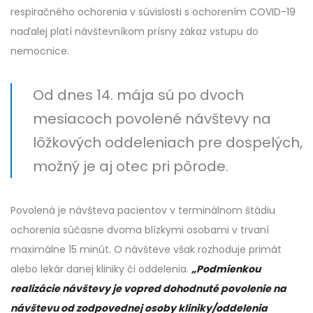
respiračného ochorenia v súvislosti s ochorením COVID-19
naďalej platí návštevníkom prísny zákaz vstupu do
nemocnice.
Od dnes 14. mája sú po dvoch
mesiacoch povolené návštevy na
lôžkových oddeleniach pre dospelých,
možný je aj otec pri pôrode.
Povolená je návšteva pacientov v terminálnom štádiu
ochorenia súčasne dvoma blízkymi osobami v trvaní
maximálne 15 minút. O návšteve však rozhoduje primát
alebo lekár danej kliniky či oddelenia.
„Podmienkou
realizácie návštevy je vopred dohodnuté povolenie na
návštevu od zodpovednej osoby kliniky/oddelenia