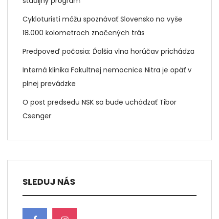
študijný program
Cykloturisti môžu spoznávať Slovensko na vyše
18.000 kolometroch značených trás
Predpoveď počasia: Ďalšia vlna horúčav prichádza
Interná klinika Fakultnej nemocnice Nitra je opäť v
plnej prevádzke
O post predsedu NSK sa bude uchádzať Tibor
Csenger
SLEDUJ NÁS