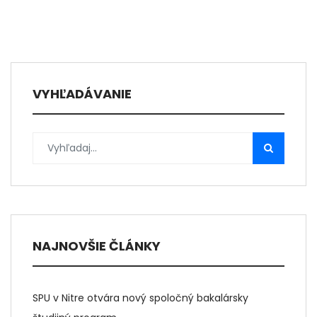
VYHĽADÁVANIE
NAJNOVŠIE ČLÁNKY
SPU v Nitre otvára nový spoločný bakalársky