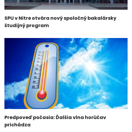
SPU v Nitre otvára nový spoločný bakalársky
študijný program
Predpoveď počasia: Ďalšia vlna horúčav
prichádza