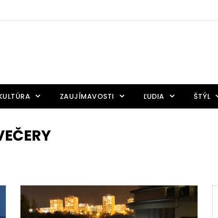
KULTÚRA
ZAUJÍMAVOSTI
ĽUDIA
ŠTÝL
VEČERY