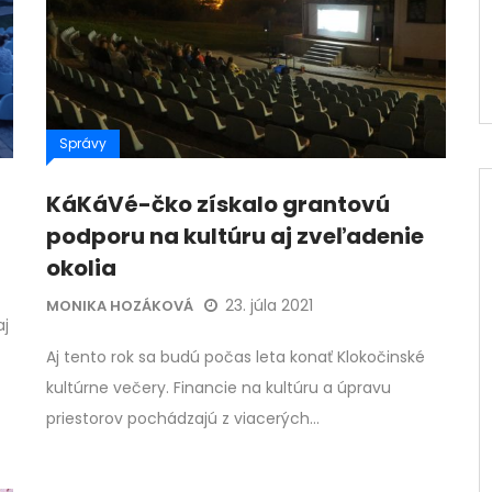
Správy
KáKáVé-čko získalo grantovú
podporu na kultúru aj zveľadenie
okolia
23. júla 2021
MONIKA HOZÁKOVÁ
aj
Aj tento rok sa budú počas leta konať Klokočinské
kultúrne večery. Financie na kultúru a úpravu
priestorov pochádzajú z viacerých…