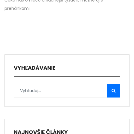
Čaká nás o niečo chladnejší týždeň, možné aj s
prehánkami.
VYHĽADÁVANIE
NAJNOVŠIE ČLÁNKY