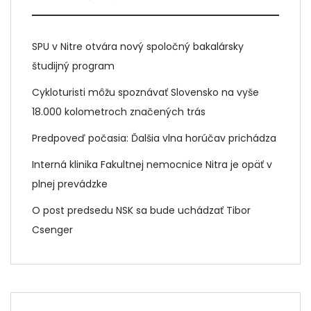
SPU v Nitre otvára nový spoločný bakalársky
študijný program
Cykloturisti môžu spoznávať Slovensko na vyše
18.000 kolometroch značených trás
Predpoveď počasia: Ďalšia vlna horúčav prichádza
Interná klinika Fakultnej nemocnice Nitra je opäť v
plnej prevádzke
O post predsedu NSK sa bude uchádzať Tibor
Csenger