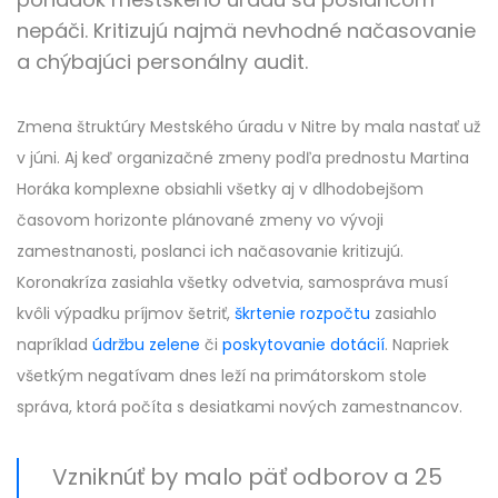
nepáči. Kritizujú najmä nevhodné načasovanie
a chýbajúci personálny audit.
Zmena štruktúry Mestského úradu v Nitre by mala nastať už
v júni. Aj keď organizačné zmeny podľa prednostu Martina
Horáka komplexne obsiahli všetky aj v dlhodobejšom
časovom horizonte plánované zmeny vo vývoji
zamestnanosti, poslanci ich načasovanie kritizujú.
Koronakríza zasiahla všetky odvetvia, samospráva musí
kvôli výpadku príjmov šetriť,
škrtenie rozpočtu
zasiahlo
napríklad
údržbu zelene
či
poskytovanie dotácií
. Napriek
všetkým negatívam dnes leží na primátorskom stole
správa, ktorá počíta s desiatkami nových zamestnancov.
Vzniknúť by malo päť odborov a 25