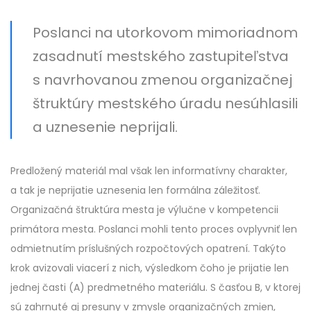
Poslanci na utorkovom mimoriadnom
zasadnutí mestského zastupiteľstva
s navrhovanou zmenou organizačnej
štruktúry mestského úradu nesúhlasili
a uznesenie neprijali.
Predložený materiál mal však len informatívny charakter,
a tak je neprijatie uznesenia len formálna záležitosť.
Organizačná štruktúra mesta je výlučne v kompetencii
primátora mesta. Poslanci mohli tento proces ovplyvniť len
odmietnutím príslušných rozpočtových opatrení. Takýto
krok avizovali viacerí z nich, výsledkom čoho je prijatie len
jednej časti (A) predmetného materiálu. S časťou B, v ktorej
sú zahrnuté aj presuny v zmysle organizačných zmien,