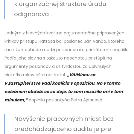
k organizačnej štruktúre úradu
odignoroval.
Jedným z hlavných kvalitne argumentačne pripravených
kritikov prístupu Hattasa bol poslanec Ján Vančo, ktorého
mrzí, že k dohode medzi poslancami a primátorom neprišlo.
Podľa jeho slov sa s takouto neochotou pristúpiť na
argumenty poslancov a až tvrdosťou za uplynulých
niekoľko rokov ešte nestretol.
„Väčšinou sa
v zastupiteľstve vadí koalícia s opozíciou. No v tomto
volebnom období čo sa deje, to som nezažila ani v tom
minulom,“
doplnila poslankyňa Petra Ajdariová.
Navýšenie pracovných miest bez
predchádzajúceho auditu je pre