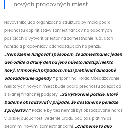
nových pracovných miest.
Novovznikajúca organizačná štruktúra by mala podľa
prednostu doplniť stavy zamestnancov na odborných
pozíciách a vytvoriť priestor na zamestnanie ľudí, ktorí
nahradia pracovníkov odchádzajúcich na penziu.
„Nemôžeme fungovať spôsobom, že zamestnanec jeden
deň odíde a druhý deň na jeho miesto nastúpi niekto
nový. V mnohých prípadoch musí prebiehať dlhodobé
odovzdávanie agendy,“
pripomína Horák. Obsadzovanie
niektorých nových miest bude podľa prednostu záležať od
získanej finančnej podpory:
„Sú vytvorené pozície, ktoré
budeme obsadzovať v prípade, že dostaneme peniaze
z projektov.“
Pozície by tiež nemali byť obsadzované naraz,
v blízkej budúcnosti vedenie úradu počíta s piatimi až
siedmimi novými zamestnancami.
„Chápeme to ako