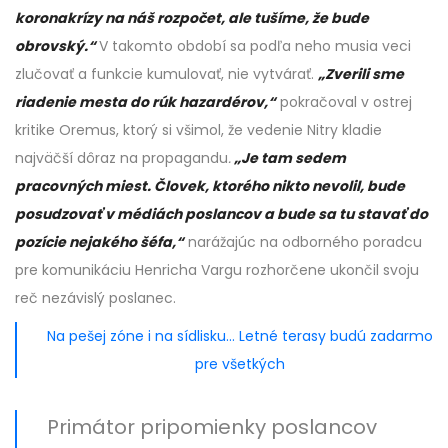
koronakrízy na náš rozpočet, ale tušíme, že bude
obrovský.“
V takomto období sa podľa neho musia veci
zlučovať a funkcie kumulovať, nie vytvárať.
„Zverili sme
riadenie mesta do rúk hazardérov,“
pokračoval v ostrej
kritike Oremus, ktorý si všimol, že vedenie Nitry kladie
najväčší dôraz na propagandu
.
„Je tam sedem
pracovných miest. Človek, ktorého nikto nevolil, bude
posudzovať v médiách poslancov a bude sa tu stavať do
pozície nejakého šéfa,“
narážajúc na odborného poradcu
pre komunikáciu Henricha Vargu rozhorčene ukončil svoju
reč nezávislý poslanec.
Na pešej zóne i na sídlisku… Letné terasy budú zadarmo
pre všetkých
Primátor pripomienky poslancov