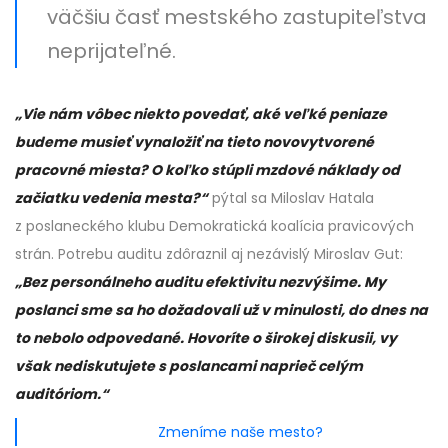
väčšiu časť mestského zastupiteľstva
neprijateľné.
„Vie nám vôbec niekto povedať, aké veľké peniaze
budeme musieť vynaložiť na tieto novovytvorené
pracovné miesta? O koľko stúpli mzdové náklady od
začiatku vedenia mesta?“
pýtal sa Miloslav Hatala
z poslaneckého klubu Demokratická koalícia pravicových
strán. Potrebu auditu zdôraznil aj nezávislý Miroslav Gut:
„Bez personálneho auditu efektivitu nezvýšime. My
poslanci sme sa ho dožadovali už v minulosti, do dnes na
to nebolo odpovedané. Hovoríte o širokej diskusii, vy
však nediskutujete s poslancami naprieč celým
auditóriom.“
Zmeníme naše mesto?