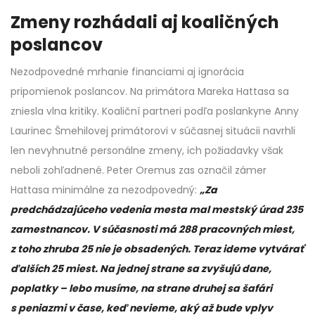
Zmeny rozhádali aj koaličných
poslancov
Nezodpovedné mrhanie financiami aj ignorácia
pripomienok poslancov. Na primátora Mareka Hattasa sa
zniesla vlna kritiky. Koaliční partneri podľa poslankyne Anny
Laurinec Šmehilovej primátorovi v súčasnej situácii navrhli
len nevyhnutné personálne zmeny, ich požiadavky však
neboli zohľadnené. Peter Oremus zas označil zámer
Hattasa minimálne za nezodpovedný:
„Za
predchádzajúceho vedenia mesta mal mestský úrad 235
zamestnancov. V súčasnosti má 288 pracovných miest,
z toho zhruba 25 nie je obsadených. Teraz ideme vytvárať
ďalších 25 miest. Na jednej strane sa zvyšujú dane,
poplatky – lebo musíme, na strane druhej sa šafári
s peniazmi v čase, keď nevieme, aký až bude vplyv