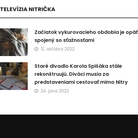
TELEVÍZIA NITRIČKA
Začiatok vykurovacieho obdobia je opäť
spojený so sťažnosťami
12. októbra 2022
Staré divadlo Karola Spišáka stále
rekonštruujú. Diváci musia za
predstaveniami cestovať mimo Nitry
24. júna 2022