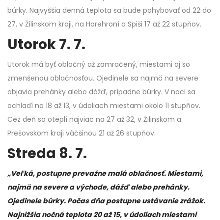
búrky. Najvyššia denná teplota sa bude pohybovať od 22 do
27, v Žilinskom kraji, na Horehroní a Spiši 17 až 22 stupňov.
Utorok 7. 7.
Utorok má byť oblačný až zamračený, miestami aj so
zmenšenou oblačnosťou. Ojedinele sa najmä na severe
objavia prehánky alebo dážď, prípadne búrky. V noci sa
ochladí na 18 až 13, v údoliach miestami okolo 11 stupňov.
Cez deň sa oteplí najviac na 27 až 32, v Žilinskom a
Prešovskom kraji väčšinou 21 až 26 stupňov.
Streda 8. 7.
„Veľká, postupne prevažne malá oblačnosť. Miestami,
najmä na severe a východe, dážď alebo prehánky.
Ojedinele búrky. Počas dňa postupne ustávanie zrážok.
Najnižšia nočná teplota 20 až 15, v údoliach miestami