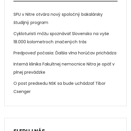
SPU v Nitre otvára nový spoločný bakalársky
študijný program
Cykloturisti môžu spoznávať Slovensko na vyše
18.000 kolometroch značených trás
Predpoveď počasia: Ďalšia vlna horúčav prichádza
Interná klinika Fakultnej nemocnice Nitra je opäť v
plnej prevádzke
O post predsedu NSK sa bude uchádzať Tibor
Csenger
SLEDUJ NÁS