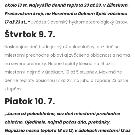
okolo 13 st. Najvyššia denná teplota 23 až 29, v Žilinskom,
Prešovskom kraji, na Horehroní a Dolnom Spiši väčšinou
17 až 23 st.,“
uvádza Slovenský hydrometeorologický ústav.
Štvrtok 9. 7.
Nasledujúci deň bude jasný až polooblačný, cez deň sa
miestami prechodne objaví aj zväčšená oblačnosť a najmä
na severe prehánky. Nočné teploty klesnú na 16 až 11,
miestami, najmä v údoliach, 10 až 5 stupňov. Maximálne
denné teploty dosiahnu 17 až 22, na juhu a západe 23 až 28
stupňov.
Piatok 10. 7.
„Jasno až polooblačno, cez deň miestami prechodne
oblačno. Ojedinele, najmä počas dňa, prehánky.
Najnižšia nočná teplota 18 až 12, v údoliach miestami 12 až