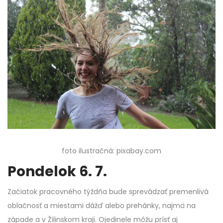
foto ilustračná: pixabay.com
Pondelok 6. 7.
Začiatok pracovného týždňa bude sprevádzať premenlivá
oblačnosť a miestami dážď alebo prehánky, najmä na
západe a v Žilinskom kraji. Ojedinele môžu prísť aj