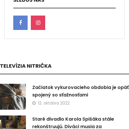
TELEVÍZIA NITRIČKA
Začiatok vykurovacieho obdobia je opäť
spojený so sťažnosťami
12. októbra 2022
Staré divadlo Karola Spišáka stále
rekonštruujú. Diváci musia za