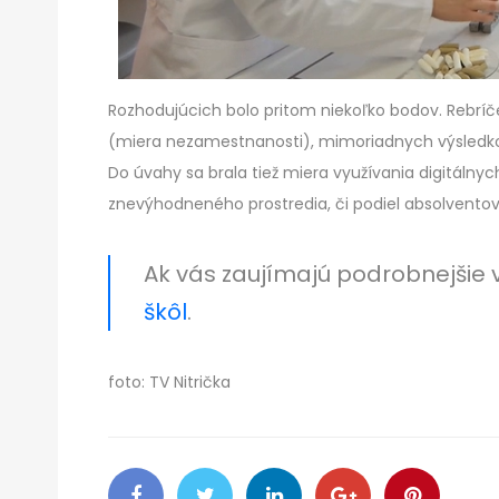
Rozhodujúcich bolo pritom niekoľko bodov. Rebríč
(miera nezamestnanosti), mimoriadnych výsledkov 
Do úvahy sa brala tiež miera využívania digitálnyc
znevýhodneného prostredia, či podiel absolventov 
Ak vás zaujímajú podrobnejšie vý
škôl
.
foto: TV Nitrička