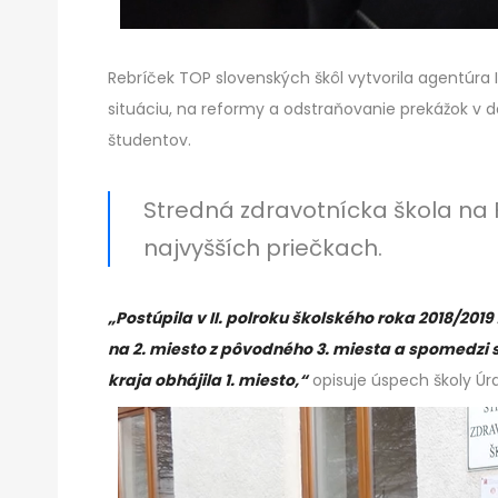
Rebríček TOP slovenských škôl vytvorila agentúra
situáciu, na reformy a odstraňovanie prekážok v d
študentov.
Stredná zdravotnícka škola na Fa
najvyšších priečkach.
„
Postúpila v II. polroku školského roka 2018/201
na 2. miesto z pôvodného 3. miesta a spomedzi
kraja obhájila 1. miesto,“
opisuje úspech školy Úr