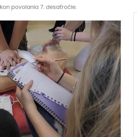
kon povolania 7. desaťročie.