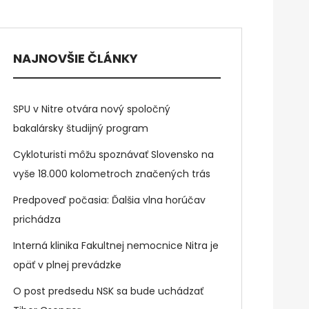
NAJNOVŠIE ČLÁNKY
SPU v Nitre otvára nový spoločný
bakalársky študijný program
Cykloturisti môžu spoznávať Slovensko na
vyše 18.000 kolometroch značených trás
Predpoveď počasia: Ďalšia vlna horúčav
prichádza
Interná klinika Fakultnej nemocnice Nitra je
opäť v plnej prevádzke
O post predsedu NSK sa bude uchádzať