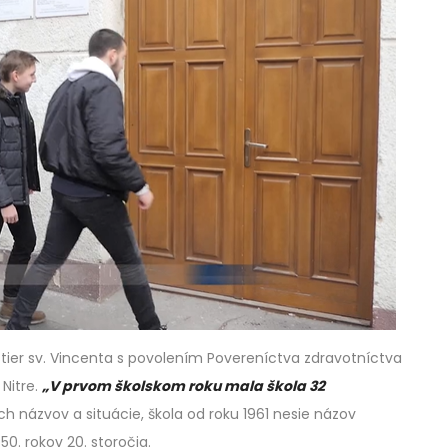
estier sv. Vincenta s povolením Povereníctva zdravotníctva
 Nitre.
„V prvom školskom roku mala škola 32
 názvov a situácie, škola od roku 1961 nesie názov
 50. rokov 20. storočia.