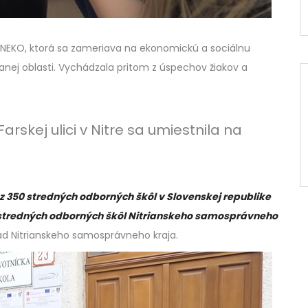
 INEKO, ktorá sa zameriava na ekonomickú a sociálnu
anej oblasti. Vychádzala pritom z úspechov žiakov a
rskej ulici v Nitre sa umiestnila na
9 z 350 stredných odborných škôl v Slovenskej republike
 stredných odborných škôl Nitrianskeho samosprávneho
ad Nitrianskeho samosprávneho kraja.