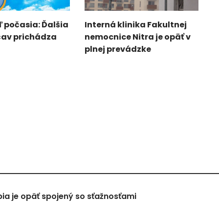
 počasia: Ďalšia
Interná klinika Fakultnej
čav prichádza
nemocnice Nitra je opäť v
plnej prevádzke
a je opäť spojený so sťažnosťami