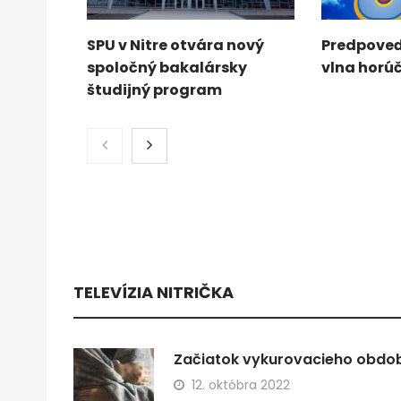
SPU v Nitre otvára nový
Predpoveď
spoločný bakalársky
vlna horú
študijný program
TELEVÍZIA NITRIČKA
Začiatok vykurovacieho obdobi
12. októbra 2022