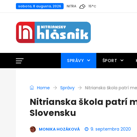
sobota, 8 augusta, 2026
NITRA
15
°
C
SPRÁVY
ŠPORT
Home
Správy
Nitrianska škola patrí m
Nitrianska škola patrí 
Slovensku
9. septembra 2020
MONIKA HOZÁKOVÁ