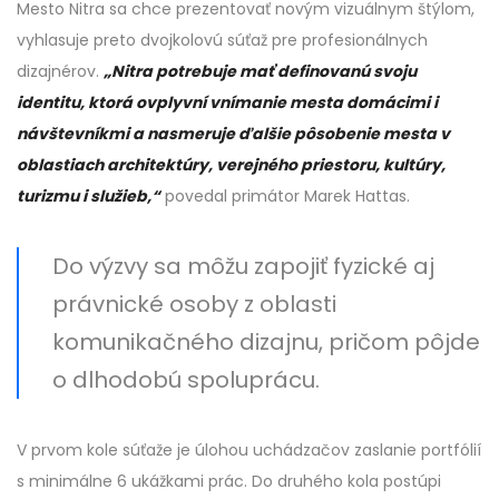
Mesto Nitra sa chce prezentovať novým vizuálnym štýlom,
vyhlasuje preto dvojkolovú súťaž pre profesionálnych
dizajnérov.
„Nitra potrebuje mať definovanú svoju
identitu, ktorá ovplyvní vnímanie mesta domácimi i
návštevníkmi a nasmeruje ďalšie pôsobenie mesta v
oblastiach architektúry, verejného priestoru, kultúry,
turizmu i služieb,“
povedal primátor Marek Hattas.
Do výzvy sa môžu zapojiť fyzické aj
právnické osoby z oblasti
komunikačného dizajnu, pričom pôjde
o dlhodobú spoluprácu.
V prvom kole súťaže je úlohou uchádzačov zaslanie portfólií
s minimálne 6 ukážkami prác. Do druhého kola postúpi