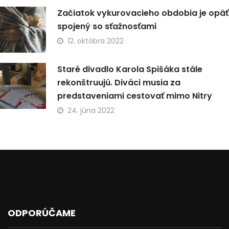
Začiatok vykurovacieho obdobia je opäť
spojený so sťažnosťami
12. októbra 2022
Staré divadlo Karola Spišáka stále
rekonštruujú. Diváci musia za
predstaveniami cestovať mimo Nitry
24. júna 2022
ODPORÚČAME