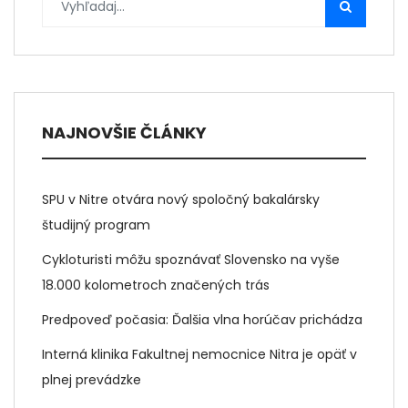
NAJNOVŠIE ČLÁNKY
SPU v Nitre otvára nový spoločný bakalársky
študijný program
Cykloturisti môžu spoznávať Slovensko na vyše
18.000 kolometroch značených trás
Predpoveď počasia: Ďalšia vlna horúčav prichádza
Interná klinika Fakultnej nemocnice Nitra je opäť v
plnej prevádzke