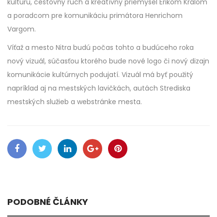
kultúru, cestovný ruch a kreatívny priemysel Erikom Králom
a poradcom pre komunikáciu primátora Henrichom
Vargom.
Víťaž a mesto Nitra budú počas tohto a budúceho roka
nový vizuál, súčasťou ktorého bude nové logo či nový dizajn
komunikácie kultúrnych podujatí. Vizuál má byť použitý
napríklad aj na mestských lavičkách, autách Strediska
mestských služieb a webstránke mesta.
PODOBNÉ ČLÁNKY