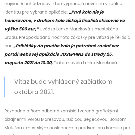
najviac 5 uchádzačov, ktorí vypracujú návrh na vizuálnu
identitu pre vybrané aplikácie.
„Prvé kolo nie je
honorované, v druhom kole získajú finalisti skicovné vo
výške 500 eur,“
uvádza Lenka Mareková z mestského
úradu. Predpokladaná hodnota zákazky pre víťaza je 19-tisíc
eur.
„Prihlášky do prvého kola je potrebné zaslať cez
portál webovej aplikácie JOSEPHINE do stredy 25.
augusta 2021 do 10:00,“
informovala Lenka Mareková.
Víťaz bude vyhlásený začiatkom
októbra 2021.
Rozhodne o ňom odborná komisia tvorená grafickými
dizajnérmi Věrou Marešovou, Ľubicou Segečovou, Borisom
Melušom, mestským poslancom a predsedsom komisie pre