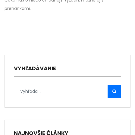
Čaká nás o niečo chladnejší týždeň, možné aj s
prehánkami.
VYHĽADÁVANIE
NAJNOVŠIE ČLÁNKY