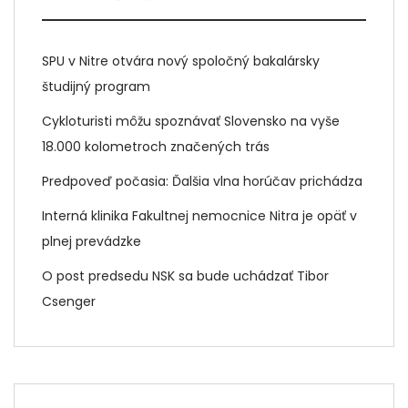
SPU v Nitre otvára nový spoločný bakalársky
študijný program
Cykloturisti môžu spoznávať Slovensko na vyše
18.000 kolometroch značených trás
Predpoveď počasia: Ďalšia vlna horúčav prichádza
Interná klinika Fakultnej nemocnice Nitra je opäť v
plnej prevádzke
O post predsedu NSK sa bude uchádzať Tibor
Csenger