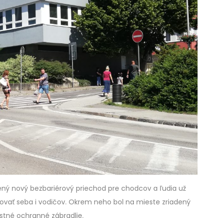
adený nový bezbariérový priechod pre chodcov a ľudia už
vať seba i vodičov. Okrem neho bol na mieste zriadený
estné ochranné zábradlie.