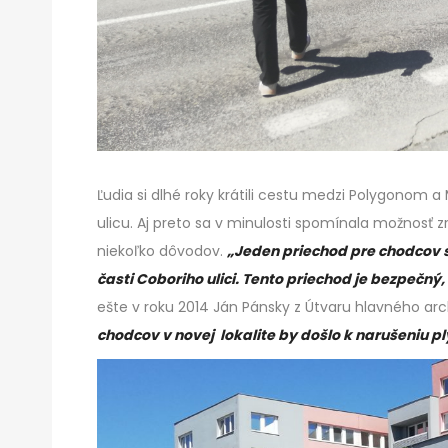
Ľudia si dlhé roky krátili cestu medzi Polygono
ulicu. Aj preto sa v minulosti spomínala možnosť zri
niekoľko dôvodov.
„Jeden priechod pre chodcov s
časti Coboriho ulici. Tento priechod je bezpečný
ešte v roku 2014 Ján Pánsky z Útvaru hlavného arch
chodcov v novej lokalite by došlo k narušeniu p