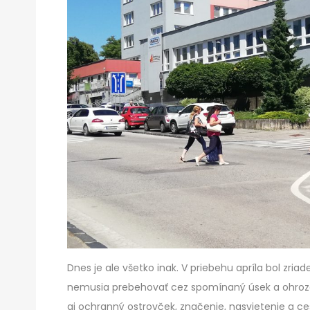
Dnes je ale všetko inak. V priebehu apríla bol zri
nemusia prebehovať cez spomínaný úsek a ohrozo
aj ochranný ostrovček, značenie, nasvietenie a c