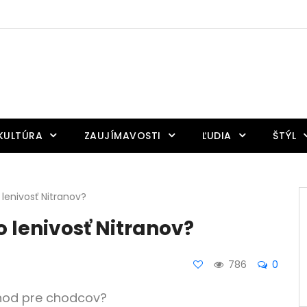
KULTÚRA
ZAUJÍMAVOSTI
ĽUDIA
ŠTÝL
lenivosť Nitranov?
 lenivosť Nitranov?
786
0
chod pre chodcov?