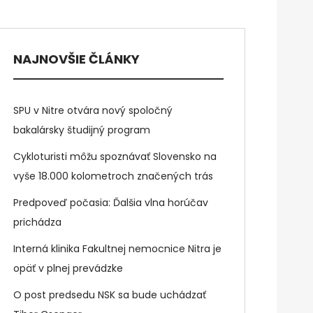
NAJNOVŠIE ČLÁNKY
SPU v Nitre otvára nový spoločný
bakalársky študijný program
Cykloturisti môžu spoznávať Slovensko na
vyše 18.000 kolometroch značených trás
Predpoveď počasia: Ďalšia vlna horúčav
prichádza
Interná klinika Fakultnej nemocnice Nitra je
opäť v plnej prevádzke
O post predsedu NSK sa bude uchádzať