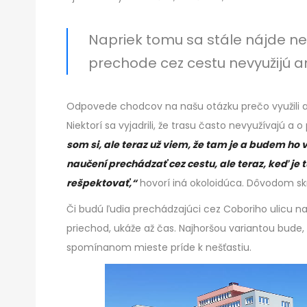
Napriek tomu sa stále nájde ne
prechode cez cestu nevyužijú a
Odpovede chodcov na našu otázku prečo využili al
Niektorí sa vyjadrili, že trasu často nevyužívajú a 
som si, ale teraz už viem, že tam je a budem ho 
naučení prechádzať cez cestu, ale teraz, keď je
rešpektovať,“
hovorí iná okoloidúca. Dôvodom skr
Či budú ľudia prechádzajúci cez Coboriho ulicu na
priechod, ukáže až čas. Najhoršou variantou bude,
spomínanom mieste príde k nešťastiu.