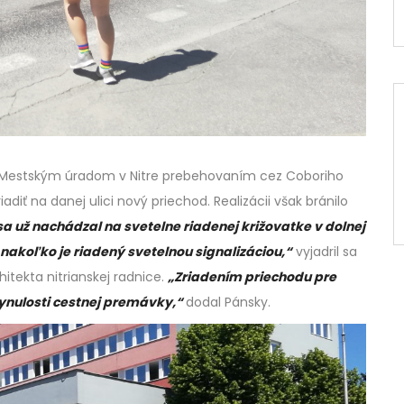
m a Mestským úradom v Nitre prebehovaním cez Coboriho
adiť na danej ulici nový priechod. Realizácii však bránilo
a už nachádzal na svetelne riadenej križovatke v dolnej
, nakoľko je riadený svetelnou signalizáciou,“
vyjadril sa
itekta nitrianskej radnice.
„Zriadením priechodu pre
lynulosti cestnej premávky,“
dodal Pánsky.