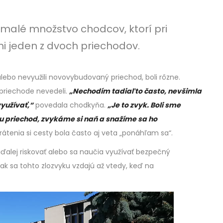
malé množstvo chodcov, ktorí pri
ni jeden z dvoch priechodov.
ebo nevyužili novovybudovaný priechod, boli rôzne.
o priechode nevedeli.
„Nechodím tadiaľto často, nevšimla
využívať,“
povedala chodkyňa.
„Je to zvyk. Boli sme
 tu priechod, zvykáme si naň a snažíme sa ho
átenia si cesty bola často aj veta „ponáhľam sa“.
ďalej riskovať alebo sa naučia využívať bezpečný
 ak sa tohto zlozvyku vzdajú až vtedy, keď na