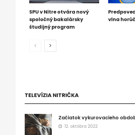
SPU v Nitre otvára nový
Predpoveď
spoločný bakalársky
vlna horú
študijný program
TELEVÍZIA NITRIČKA
Začiatok vykurovacieho obdobi
12. októbra 2022