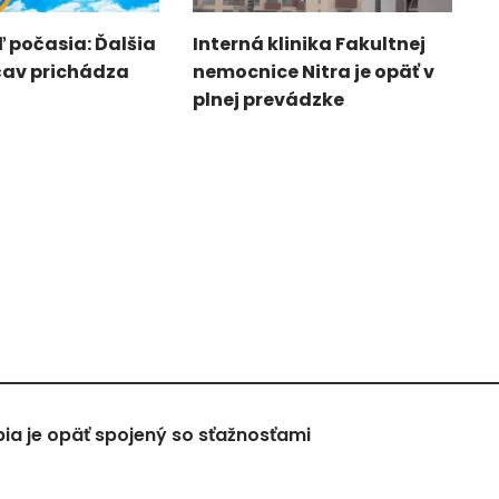
 počasia: Ďalšia
Interná klinika Fakultnej
čav prichádza
nemocnice Nitra je opäť v
plnej prevádzke
a je opäť spojený so sťažnosťami