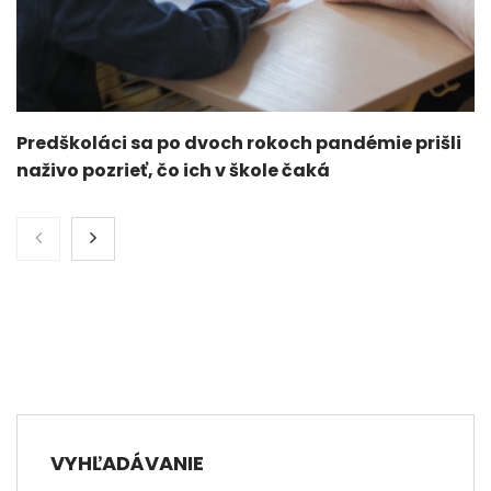
Predškoláci sa po dvoch rokoch pandémie prišli
naživo pozrieť, čo ich v škole čaká
VYHĽADÁVANIE