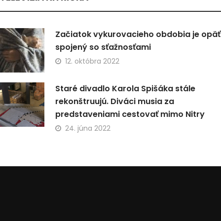
Začiatok vykurovacieho obdobia je opäť
spojený so sťažnosťami
12. októbra 2022
Staré divadlo Karola Spišáka stále
rekonštruujú. Diváci musia za
predstaveniami cestovať mimo Nitry
24. júna 2022