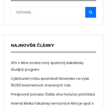
NAJNOVŠIE ČLÁNKY
SPU v Nitre otvára nový spoločný bakalársky
študijný program
Cykloturisti môžu spoznávať Slovensko na vyše
18.000 kolometroch značených trás
Predpoveď počasia: Ďalšia vlna horúčav prichádza
Interná klinika Fakultnej nemocnice Nitra je opäť v