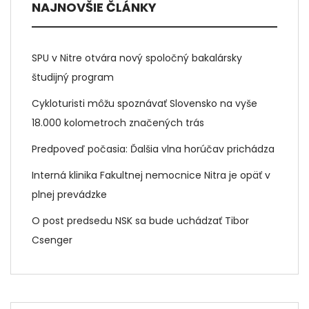
NAJNOVŠIE ČLÁNKY
SPU v Nitre otvára nový spoločný bakalársky
študijný program
Cykloturisti môžu spoznávať Slovensko na vyše
18.000 kolometroch značených trás
Predpoveď počasia: Ďalšia vlna horúčav prichádza
Interná klinika Fakultnej nemocnice Nitra je opäť v
plnej prevádzke
O post predsedu NSK sa bude uchádzať Tibor
Csenger