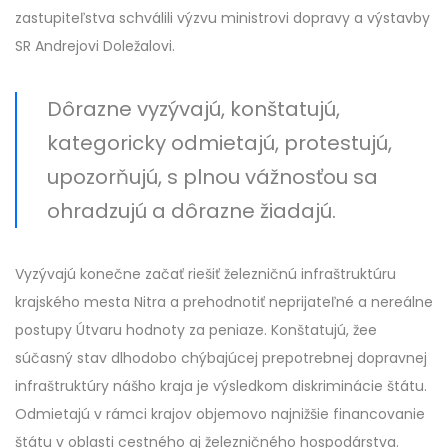
zastupiteľstva schválili výzvu ministrovi dopravy a výstavby
SR Andrejovi Doležalovi.
Dôrazne vyzývajú, konštatujú,
kategoricky odmietajú, protestujú,
upozorňujú, s plnou vážnosťou sa
ohradzujú a dôrazne žiadajú.
Vyzývajú konečne začať riešiť železničnú infraštruktúru
krajského mesta Nitra a prehodnotiť neprijateľné a nereálne
postupy Útvaru hodnoty za peniaze. Konštatujú, žee
súčasný stav dlhodobo chýbajúcej prepotrebnej dopravnej
infraštruktúry nášho kraja je výsledkom diskriminácie štátu.
Odmietajú v rámci krajov objemovo najnižšie financovanie
štátu v oblasti cestného aj železničného hospodárstva.