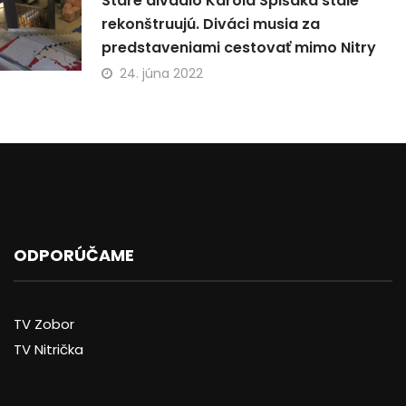
Staré divadlo Karola Spišáka stále
rekonštruujú. Diváci musia za
predstaveniami cestovať mimo Nitry
24. júna 2022
ODPORÚČAME
TV Zobor
TV Nitrička