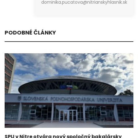
dominika.pucatova@nitrianskyhlasnik.sk
PODOBNÉ ČLÁNKY
SPU v Nitre otvára nový spoločný bakalársky