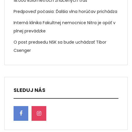
18.000 kolometroch značených trás
Predpoveď počasia: Ďalšia vlna horúčav prichádza
Interná klinika Fakultnej nemocnice Nitra je opäť v
plnej prevádzke
O post predsedu NSK sa bude uchádzať Tibor
Csenger
SLEDUJ NÁS