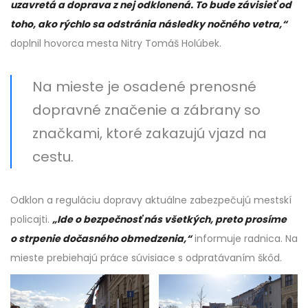
uzavretá a doprava z nej odklonená. To bude závisieť od
toho, ako rýchlo sa odstránia následky nočného vetra,“
doplnil hovorca mesta Nitry Tomáš Holúbek.
Na mieste je osadené prenosné
dopravné značenie a zábrany so
značkami, ktoré zakazujú vjazd na
cestu.
Odklon a reguláciu dopravy aktuálne zabezpečujú mestskí
policajti.
„Ide o bezpečnosť nás všetkých, preto prosíme
o strpenie dočasného obmedzenia,“
informuje radnica. Na
mieste prebiehajú práce súvisiace s odpratávaním škôd.