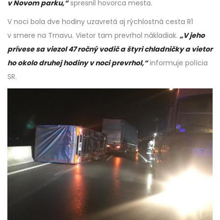
v Novom parku,“
spresnil hovorca mesta.
V noci bola dve hodiny uzavretá aj rýchlostná cesta R1
v smere na Trnavu. Vietor tam prevrhol nákladiak.
„V jeho
prívese sa viezol 47 ročný vodič a štyri chladničky a vietor
ho okolo druhej hodiny v noci prevrhol,“
informuje polícia
SR.