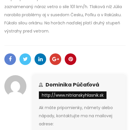
zaznamenaný náraz vetra o sile 101 km/h. Tlaková níž Júlia
narobila problémy aj v susedom Česku, Poľku a v Rakúsku.
Fúkalo silou orkánu. Na horách naďalej platí druhý stupeň
výstrahy pred vetrom.
Dominika Púčaťová
http://www.nitrianskyhlasnik.sk
Ak máte pripomienky, námety alebo
nápady, kontaktujte ma na mailovej
adrese: