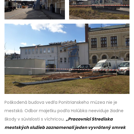
Poškodená budova vedľa Ponitrianskeho múzea nie je
mestská. Odbor majetku podľa Holúbka neeviduje žiadne
škody v súvislosti s víchricou.
„Pracovníci Strediska
mestských služieb zaznamenali jeden vyvrátený smrek