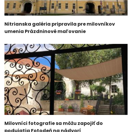
Nitrianska galéria pripravila pre milovníkov
umenia Prázdninové maľovanie
Milovníci fotografie sa môžu zapojiť do
podujatia Fotodeň na nádvorí