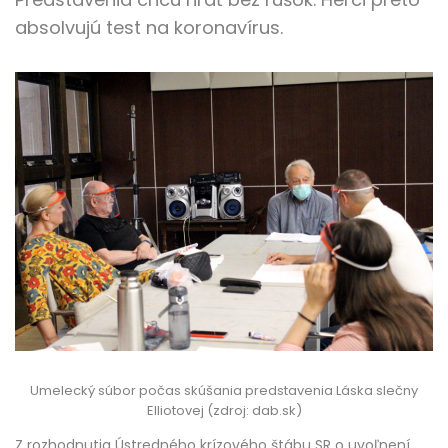
absolvujú test na koronavírus.
Umelecký súbor počas skúšania predstavenia Láska slečny
Elliotovej (zdroj: dab.sk)
Z rozhodnutia Ústredného krízového štábu SR o uvoľnení