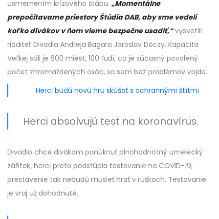
usmernením krízového štábu.
„Momentálne
prepočítavame priestory Štúdia DAB, aby sme vedeli
koľko divákov v ňom vieme bezpečne usadiť,“
vysvetlil
riaditeľ Divadla Andreja Bagara Jaroslav Dóczy. Kapacita
Veľkej sáli je 600 miest, 100 ľudí, čo je súčasný povolený
počet zhromaždených osôb, sa sem bez problémov vojde.
Herci budú novú hru skúšať s ochrannými štítmi
Herci absolvujú test na koronavírus.
Divadlo chce divákom ponúknuť plnohodnotný umelecký
zážitok, herci preto podstúpia testovanie na COVID-19,
prestavenie tak nebudú musieť hrať v rúškach. Testovanie
je vraj už dohodnuté.