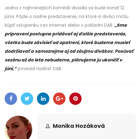
Jedna z najhranejších komédií divadla sa bude konať 12.
júna. Pôjde o riadne predstavenie, na ktoré si diváci môžu
kúpiť vstupenku cez internet alebo v pokladni DAB.
„Sme
pripravení postupne pridávať aj ďalšie predstavenia,
všetko bude závisieť od opatrení, ktoré budeme musieť
dodržiavať a samozrejme aj od záujmu divákov. Posúvať
sezónu až do leta nebudeme, plánujeme ju ukončiť v
júni,“
povedal riaditeľ DAB.
Monika Hozáková