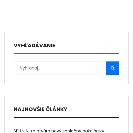
VYHĽADÁVANIE
NAJNOVŠIE ČLÁNKY
SPU v Nitre otvára nový spoločný bakalársky