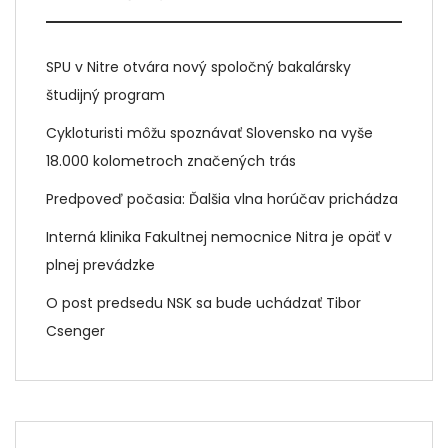
SPU v Nitre otvára nový spoločný bakalársky
študijný program
Cykloturisti môžu spoznávať Slovensko na vyše
18.000 kolometroch značených trás
Predpoveď počasia: Ďalšia vlna horúčav prichádza
Interná klinika Fakultnej nemocnice Nitra je opäť v
plnej prevádzke
O post predsedu NSK sa bude uchádzať Tibor
Csenger