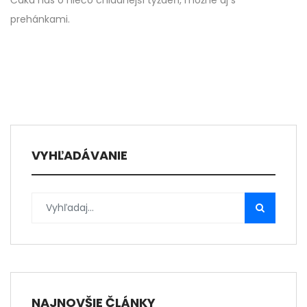
Čaká nás o niečo chladnejší týždeň, možné aj s
prehánkami.
VYHĽADÁVANIE
NAJNOVŠIE ČLÁNKY