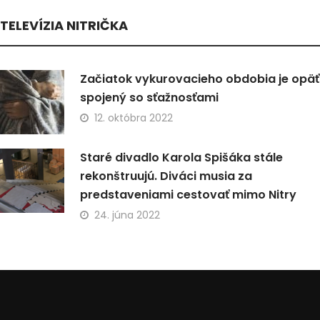
TELEVÍZIA NITRIČKA
Začiatok vykurovacieho obdobia je opäť
spojený so sťažnosťami
12. októbra 2022
Staré divadlo Karola Spišáka stále
rekonštruujú. Diváci musia za
predstaveniami cestovať mimo Nitry
24. júna 2022