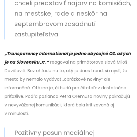
chceli predstaviť najprv na komisiách,
na mestskej rade a neskôr na
septembrovom zasadnutí
zastupiteľstva.
„Transparency International je jedno obyčajné OZ, akých
je na Slovensku ,x
ʽ,“
reagoval na primátorove slová Miloš
Dovičovič. Bez ohľadu na to, aký je dnes trend, si myslí, že
mesto by nemalo vydávať „obrázkové noviny“ ale
informačné. Otázne je, či budú pre čitateľov dostatočne
príťažlivé. Podľa poslanca Petra Oremusa noviny pokračujú
v nevyváženej komunikácii, ktorá bola kritizovaná aj
v minulosti.
Pozitívny posun mediálnej