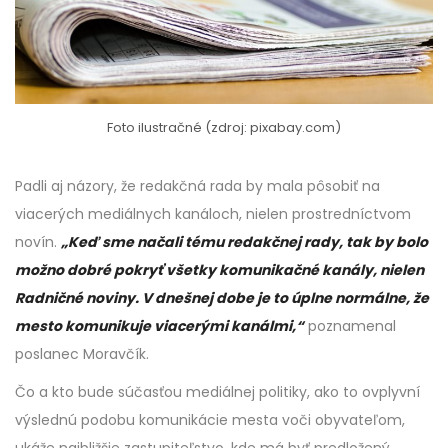
Foto ilustračné (zdroj: pixabay.com)
Padli aj názory, že redakčná rada by mala pôsobiť na
viacerých mediálnych kanáloch, nielen prostredníctvom
novín.
„Keď sme načali tému redakčnej rady, tak by bolo
možno dobré pokryť všetky komunikačné kanály, nielen
Radničné noviny. V dnešnej dobe je to úplne normálne, že
mesto komunikuje viacerými kanálmi,“
poznamenal
poslanec Moravčík.
Čo a kto bude súčasťou mediálnej politiky, ako to ovplyvní
výslednú podobu komunikácie mesta voči obyvateľom,
ukáže najbližšie zastupiteľstvo, kde má byť predložený