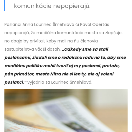
komunikácie nepopierajú.
Poslanci Anna Laurinec Šmehilová či Pavol Obertáš
nepopierajú, že mediálna komunikácia mesta sa zlepšuje,
no obaja by privítali, keby mali na ňu členovia
zastupiteľstva väčší dosah.
„Odkedy sme sa stali
poslancami, žiadali sme o redakčnú radu na to, aby sme
mediálnu politiku mohli tvoriť aj my poslanci, pretože,
pán primátor, mesto Nitra nie si len ty, ale aj volení
poslanci,“
vyjadrila sa Laurinec Šmehilová.