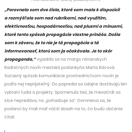
„Porovnala som dve čísla, ktoré som mala k dispozícii
a rozmýšľala som nad rubrikami, nad využitím,
efektívnosťou, hospodárnosťou, nad plusmi a mínusmi,
ktoré tento spôsob propagácie vlastne prináša. Došla
som k záveru, že to nie je tá propagácia a tá
informovanosť, ktorú som ja očakávala. Je to skôr
propaganda,“
vyjadrila sa na margo nitrianskych
Radničných novín mestská poslankyňa Marta Rácová.
Súčasný spôsob komunikácie prostredníctvom novín je
podľa nej neprijateľný. Do popredia sa údajne dostávajú len
vybraní ľudia a projekty. Spomenula tiež, že mesačník sa
síce nepredáva, no „pohadzuje sa“. Domnieva sa, že
poslanci by mali mať väčší dosah na to, čo budú občania
čítať.