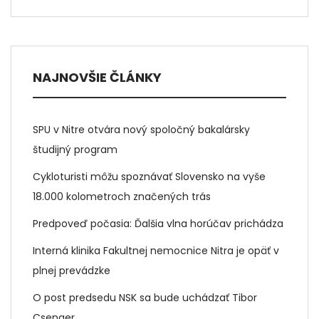
NAJNOVŠIE ČLÁNKY
SPU v Nitre otvára nový spoločný bakalársky
študijný program
Cykloturisti môžu spoznávať Slovensko na vyše
18.000 kolometroch značených trás
Predpoveď počasia: Ďalšia vlna horúčav prichádza
Interná klinika Fakultnej nemocnice Nitra je opäť v
plnej prevádzke
O post predsedu NSK sa bude uchádzať Tibor
Csenger