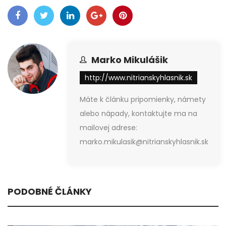
Marko Mikulášik
http://www.nitrianskyhlasnik.sk
Máte k článku pripomienky, námety
alebo nápady, kontaktujte ma na
mailovej adrese:
marko.mikulasik@nitrianskyhlasnik.sk
PODOBNÉ ČLÁNKY