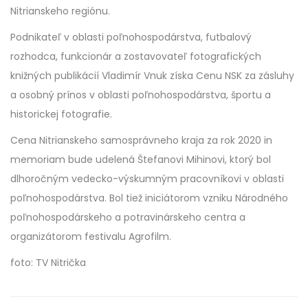
Nitrianskeho regiónu.
Podnikateľ v oblasti poľnohospodárstva, futbalový
rozhodca, funkcionár a zostavovateľ fotografických
knižných publikácií Vladimír Vnuk získa Cenu NSK za zásluhy
a osobný prínos v oblasti poľnohospodárstva, športu a
historickej fotografie.
Cena Nitrianskeho samosprávneho kraja za rok 2020 in
memoriam bude udelená Štefanovi Mihinovi, ktorý bol
dlhoročným vedecko-výskumným pracovníkovi v oblasti
poľnohospodárstva. Bol tiež iniciátorom vzniku Národného
poľnohospodárskeho a potravinárskeho centra a
organizátorom festivalu Agrofilm.
foto: TV Nitrička