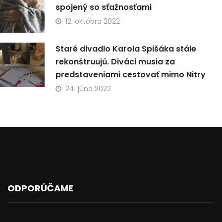
spojený so sťažnosťami
12. októbra 2022
Staré divadlo Karola Spišáka stále
rekonštruujú. Diváci musia za
predstaveniami cestovať mimo Nitry
24. júna 2022
ODPORÚČAME