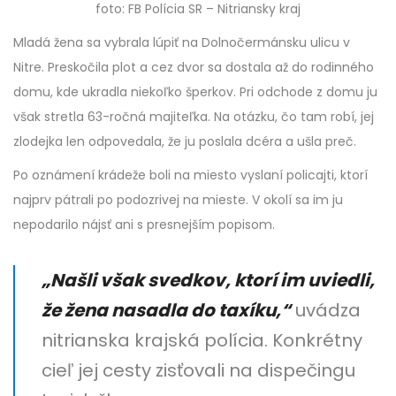
foto: FB Polícia SR – Nitriansky kraj
Mladá žena sa vybrala lúpiť na Dolnočermánsku ulicu v
Nitre. Preskočila plot a cez dvor sa dostala až do rodinného
domu, kde ukradla niekoľko šperkov. Pri odchode z domu ju
však stretla 63-ročná majiteľka. Na otázku, čo tam robí, jej
zlodejka len odpovedala, že ju poslala dcéra a ušla preč.
Po oznámení krádeže boli na miesto vyslaní policajti, ktorí
najprv pátrali po podozrivej na mieste. V okolí sa im ju
nepodarilo nájsť ani s presnejším popisom.
„Našli však svedkov, ktorí im uviedli,
že žena nasadla do taxíku,“
uvádza
nitrianska krajská polícia. Konkrétny
cieľ jej cesty zisťovali na dispečingu