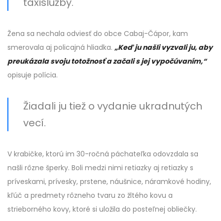
taxislužby.
Žena sa nechala odviesť do obce Cabaj-Čápor, kam
smerovala aj policajná hliadka.
„Keď ju našli vyzvali ju, aby
preukázala svoju totožnosť a začali s jej vypočúvaním,“
opisuje polícia.
Žiadali ju tiež o vydanie ukradnutých
vecí.
V krabičke, ktorú im 30-ročná páchateľka odovzdala sa
našli rôzne šperky. Boli medzi nimi retiazky aj retiazky s
príveskami, prívesky, prstene, náušnice, náramkové hodiny,
kľúč a predmety rôzneho tvaru zo žltého kovu a
strieborného kovy, ktoré si uložila do posteľnej obliečky.