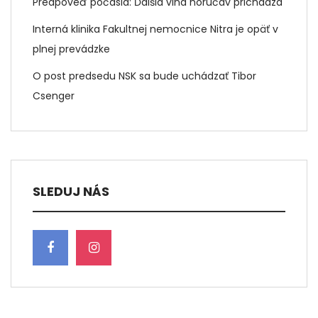
Predpoveď počasia: Ďalšia vlna horúčav prichádza
Interná klinika Fakultnej nemocnice Nitra je opäť v
plnej prevádzke
O post predsedu NSK sa bude uchádzať Tibor
Csenger
SLEDUJ NÁS