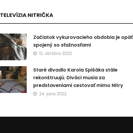
TELEVÍZIA NITRIČKA
Začiatok vykurovacieho obdobia je opäť
spojený so sťažnosťami
12. októbra 2022
Staré divadlo Karola Spišáka stále
rekonštruujú. Diváci musia za
predstaveniami cestovať mimo Nitry
24. júna 2022