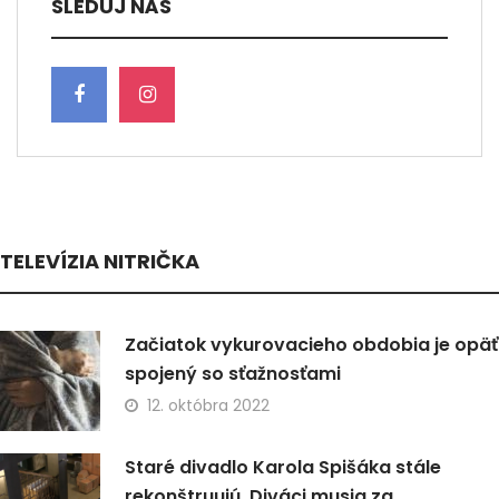
SLEDUJ NÁS
TELEVÍZIA NITRIČKA
Začiatok vykurovacieho obdobia je opäť
spojený so sťažnosťami
12. októbra 2022
Staré divadlo Karola Spišáka stále
rekonštruujú. Diváci musia za