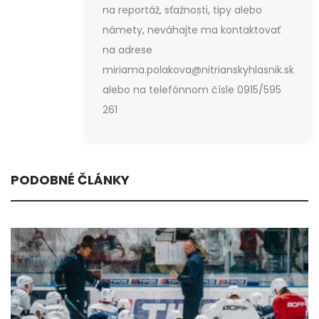
na reportáž, sťažnosti, tipy alebo
námety, neváhajte ma kontaktovať
na adrese
miriama.polakova@nitrianskyhlasnik.sk
alebo na telefónnom čísle 0915/595
261
PODOBNÉ ČLÁNKY