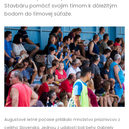
Stavbáru pomôcť svojim tímom k dôležitým
bodom do tímovej súťaže.
Augustové letné počasie prilákalo množstvo priaznivcov z
celého Slovenska. Jednou z udalostí boli behy Gabriely