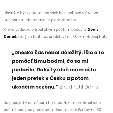
Hlavným highlightom dňa však bolo celkové víťazstvo
Stavbára medzi mužmi. Už piate za sebou.
K jeho výsledku prispel plným počtom bodov aj
Denis
Danáč
, ktorý sa tentoraz predstavil na 400-metrovej trati.
„Dneska čas nebol dôležitý, išlo o to
pomôcť tímu bodmi, čo sa mi
podarilo. Další týždeň mám ešte
jeden pretek v Česku a potom
ukončím sezónu,“
zhodnotil Denis.
Na podujatí v domácom tíme, so ziskom maximálneho
počtu bodov, sa predstavil indoor majster Európy na 60