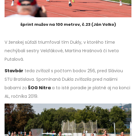
šprint mužov na 100 metrov, č.23 (Ján Volko)
V ženskej súťaži triumfoval tím Dukly, v ktorého tíme
nechýbali sestry Velďákové, Martina Hrašnová či Iveta
Putalová.
Stavbár
teda zvíťazil s počtom bodov 256, pred Sláviou
STU Bratislava. Spomínaná Dukla zvíťazila pred našimi
babami zo
ŠOG Nitra
a to isté poradie je platné aj na konci
AL, ročníka 2019.