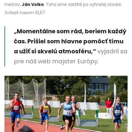
metrov,
Ján Volko
. Toho sme zastihli po vyhratej stovke.
Zvíťazil časom 10,57.
„Momentálne som rád, beriem každý
čas. Prišiel som hlavne pomôcť tímu
a užiť si skvelú atmosféru,“
vyjadril sa
pre náš web majster Európy.