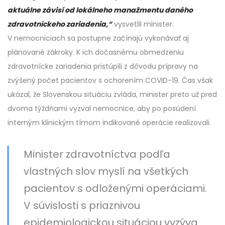
aktuálne závisí od lokálneho manažmentu daného
zdravotníckeho zariadenia,“
vysvetlil minister.
V nemocniciach sa postupne začínajú vykonávať aj
plánované zákroky. K ich dočasnému obmedzeniu
zdravotnícke zariadenia pristúpili z dôvodu prípravy na
zvýšený počet pacientov s ochorením COVID-19. Čas však
ukázal, že Slovenskou situáciu zvláda, minister preto už pred
dvoma týždňami vyzval nemocnice, aby po posúdení
interným klinickým tímom indikované operácie realizovali.
Minister zdravotníctva podľa
vlastných slov myslí na všetkých
pacientov s odloženými operáciami.
V súvislosti s priaznivou
epidemiologickou situáciou vyzýva