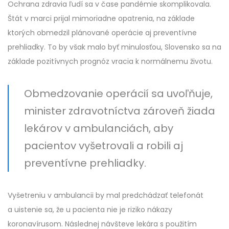
Ochrana zdravia ľudí sa v čase pandémie skomplikovala.
Štát v marci prijal mimoriadne opatrenia, na základe
ktorých obmedzil plánované operácie aj preventívne
prehliadky. To by však malo byť minulosťou, Slovensko sa na
základe pozitívnych prognóz vracia k normálnemu životu.
Obmedzovanie operácií sa uvoľňuje,
minister zdravotníctva zároveň žiada
lekárov v ambulanciách, aby
pacientov vyšetrovali a robili aj
preventívne prehliadky.
Vyšetreniu v ambulancii by mal predchádzať telefonát
a uistenie sa, že u pacienta nie je riziko nákazy
koronavírusom. Následnej návšteve lekára s použitím