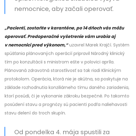
nemocnice, aby začali operovať.
„Pacienti, zostaňte v karanténe, po 14 dňoch vás môžu
operovať. Predoperačné vyšetrenie vám urobia aj
v nemocnici pred výkonom,“
uzavrel Marek Krajčí. Systém
spúšťania plánovaných operácií pripravil Národný klinický
tím po konzultácii s ministrom ešte v polovici apríla.
Plánovaná zdravotná starostlivosť sa tak riadi Klinickým
protokolom. Operácia, ktorá nie je akútna, sa poskytuje na
základe rozhodnutia konziliárneho tímu daného zariadenia,
ktorí posúdi, či je vykonanie zákroku bezpečné. Po takomto
posúdení stavu a prognózy sú pacienti podľa naliehavosti
stavu delení do troch skupín.
Od pondelka 4. mája spustili za