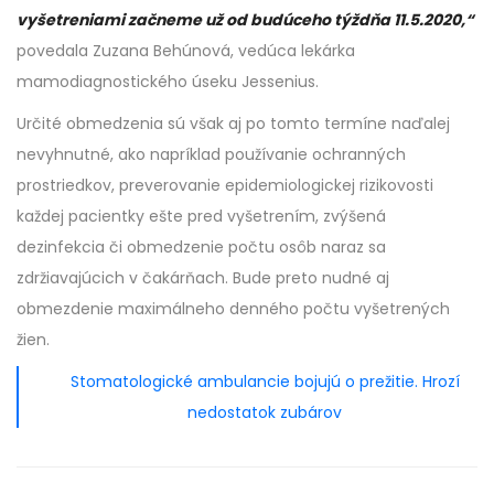
vyšetreniami začneme už od budúceho týždňa 11.5.2020,“
povedala Zuzana Behúnová, vedúca lekárka
mamodiagnostického úseku Jessenius.
Určité obmedzenia sú však aj po tomto termíne naďalej
nevyhnutné, ako napríklad používanie ochranných
prostriedkov, preverovanie epidemiologickej rizikovosti
každej pacientky ešte pred vyšetrením, zvýšená
dezinfekcia či obmedzenie počtu osôb naraz sa
zdržiavajúcich v čakárňach. Bude preto nudné aj
obmezdenie maximálneho denného počtu vyšetrených
žien.
Stomatologické ambulancie bojujú o prežitie. Hrozí
nedostatok zubárov