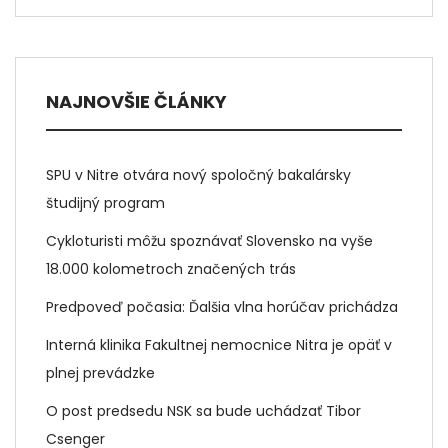
NAJNOVŠIE ČLÁNKY
SPU v Nitre otvára nový spoločný bakalársky
študijný program
Cykloturisti môžu spoznávať Slovensko na vyše
18.000 kolometroch značených trás
Predpoveď počasia: Ďalšia vlna horúčav prichádza
Interná klinika Fakultnej nemocnice Nitra je opäť v
plnej prevádzke
O post predsedu NSK sa bude uchádzať Tibor
Csenger