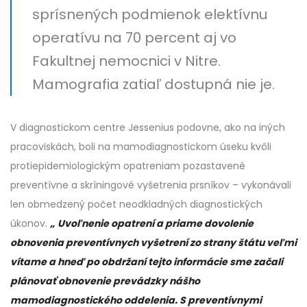
sprísnených podmienok elektívnu
operatívu na 70 percent aj vo
Fakultnej nemocnici v Nitre.
Mamografia zatiaľ dostupná nie je.
V diagnostickom centre Jessenius podovne, ako na iných
pracoviskách, boli na mamodiagnostickom úseku kvôli
protiepidemiologickým opatreniam pozastavené
preventívne a skríningové vyšetrenia prsníkov – vykonávali
len obmedzený počet neodkladných diagnostických
úkonov.
„
Uvoľnenie opatrení a priame dovolenie
obnovenia preventívnych vyšetrení zo strany štátu veľmi
vítame a hneď po obdržaní tejto informácie sme začali
plánovať obnovenie prevádzky nášho
mamodiagnostického oddelenia. S preventívnymi