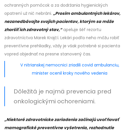
ochranných pomôcok a za dodržania hygienických
opatrení už nič nebráni.
„Prosím ambulantných lekárov,
nezanedbávajte svojich pacientov, ktorým sa môže
zhoršiť ich zdravotný stav,“
apeluje šéf rezortu
zdravotníctva Marek Krajčí. Lekári podľa neho môžu robiť
preventívne prehliadky, vždy je však potrebné si pacienta
vopred objednať na presne stanovený čas.
V nitrianskej nemocnici zriadili covid ambulanciu,
minister ocenil kroky nového vedenia
Dôležitá je najmä prevencia pred
onkologickými ochoreniami.
„Niektoré zdravotnícke zariadenia začínajú uvoľňovať
mamografické preventívne vyšetrenia, rozhodnutie