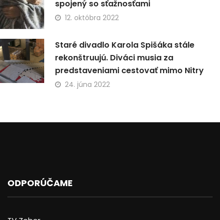
spojený so sťažnosťami
12. októbra 2022
Staré divadlo Karola Spišáka stále
rekonštruujú. Diváci musia za
predstaveniami cestovať mimo Nitry
24. júna 2022
ODPORÚČAME