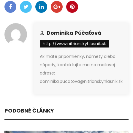
Dominika Púčaťová
http://www.nitrianskyhlasnik.sk
Ak máte pripomienky, námety alebo
nápady, kontaktujte ma na mailovej
adrese:
dominika.pucatova@nitrianskyhlasnik.sk
PODOBNÉ ČLÁNKY