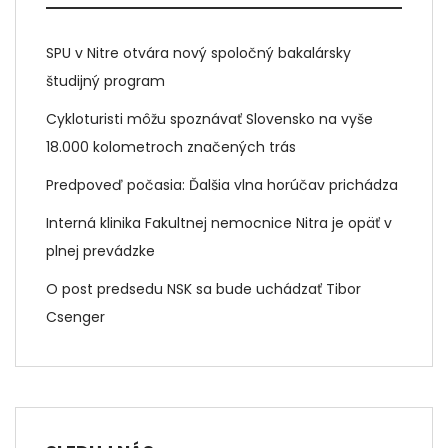
SPU v Nitre otvára nový spoločný bakalársky
študijný program
Cykloturisti môžu spoznávať Slovensko na vyše
18.000 kolometroch značených trás
Predpoveď počasia: Ďalšia vlna horúčav prichádza
Interná klinika Fakultnej nemocnice Nitra je opäť v
plnej prevádzke
O post predsedu NSK sa bude uchádzať Tibor
Csenger