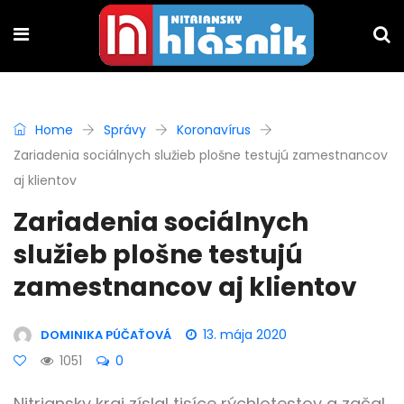
Home
Správy
Koronavírus
Zariadenia sociálnych služieb plošne testujú zamestnancov
aj klientov
Zariadenia sociálnych
služieb plošne testujú
zamestnancov aj klientov
13. mája 2020
DOMINIKA PÚČAŤOVÁ
1051
0
Nitriansky kraj zíslal tisíce rýchlotestov a začal