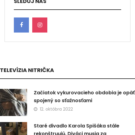
SLEDUJ NÁS
TELEVÍZIA NITRIČKA
Začiatok vykurovacieho obdobia je opäť
spojený so sťažnosťami
12. októbra 2022
Staré divadlo Karola Spišáka stále
rekonštruujú. Diváci musia za