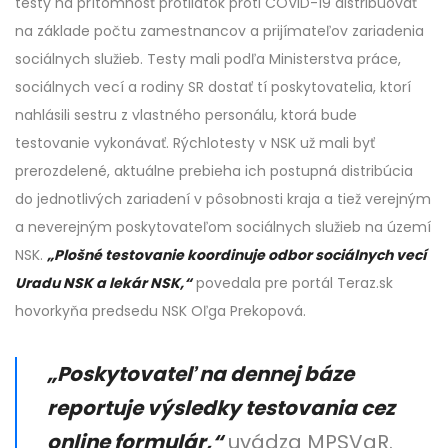
testy na prítomnosť protilátok proti COVID-19 distribuovať
na základe počtu zamestnancov a prijímateľov zariadenia
sociálnych služieb. Testy mali podľa Ministerstva práce,
sociálnych vecí a rodiny SR dostať tí poskytovatelia, ktorí
nahlásili sestru z vlastného personálu, ktorá bude
testovanie vykonávať. Rýchlotesty v NSK už mali byť
prerozdelené, aktuálne prebieha ich postupná distribúcia
do jednotlivých zariadení v pôsobnosti kraja a tiež verejným
a neverejným poskytovateľom sociálnych služieb na území
NSK.
„Plošné testovanie koordinuje odbor sociálnych vecí
Uradu NSK a lekár NSK,“
povedala pre portál Teraz.sk
hovorkyňa predsedu NSK Oľga Prekopová.
„Poskytovateľ na dennej báze
reportuje výsledky testovania cez
online formulár,“
uvádza MPSVaR.