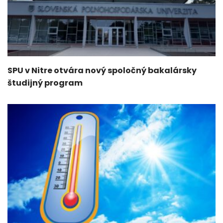
SPU v Nitre otvára nový spoločný bakalársky
študijný program