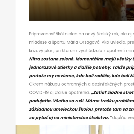
Pripravenosť škôl nielen na nový školský rok, ale a
mládeže a športu Mária Orságová. Ako uviedla, p
krízový plán, pri ktorom vychádzala z opatrení mini
Nitra zostane zelené. Momentálne majú všetky šk
jednorazové utierky a ďalšie potreby. Takže pri
pretože my nevieme, kde boli rodičia, kde boli ž
Okrem nákupu ochranných a dezinfekčných prostrie
COVID-19 aj ďalšie opatrenia.
„Zatiaľ žiadne stre
podujatia. Všetko sa ruší. Máme trošku problém
základnou umeleckou školou, pretože tam sa zm
sa pýtať aj na ministerstve školstva,“
dopĺňa ve