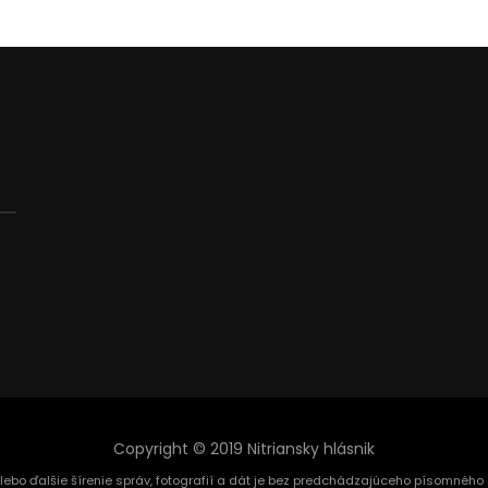
Copyright © 2019 Nitriansky hlásnik
alebo ďalšie šírenie správ, fotografií a dát je bez predchádzajúceho písomnéh