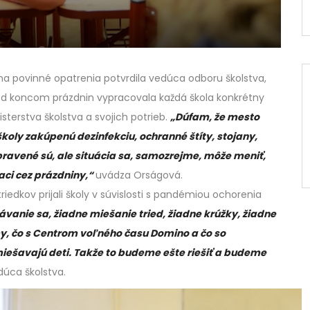
j na povinné opatrenia potvrdila vedúca odboru školstva,
red koncom prázdnin vypracovala každá škola konkrétny
sterstva školstva a svojich potrieb.
„Dúfam, že mesto
oly zakúpenú dezinfekciu, ochranné štíty, stojany,
pravené sú, ale situácia sa, samozrejme, môže meniť,
iaci cez prázdniny,“
uvádza Orságová.
dkov prijali školy v súvislosti s pandémiou ochorenia
távanie sa, žiadne miešanie tried, žiadne krúžky, žiadne
y, čo s Centrom voľného času Domino a čo so
iešavajú deti. Takže to budeme ešte riešiť a budeme
dúca školstva.