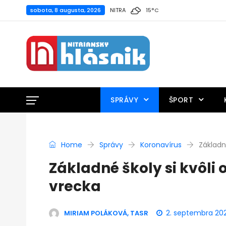
sobota, 8 augusta, 2026
NITRA
15
°
C
SPRÁVY
ŠPORT
Home
Správy
Koronavírus
Základné
Základné školy si kvôli 
vrecka
2. septembra 20
MIRIAM POLÁKOVÁ, TASR