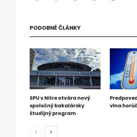
PODOBNÉ ČLÁNKY
SPU v Nitre otvára nový
Predpoveď
spoločný bakalársky
vlna horú
študijný program