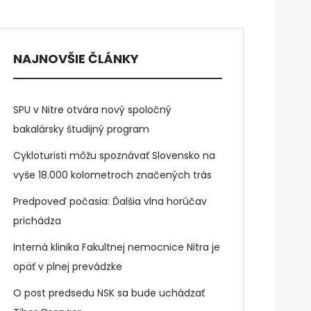
NAJNOVŠIE ČLÁNKY
SPU v Nitre otvára nový spoločný
bakalársky študijný program
Cykloturisti môžu spoznávať Slovensko na
vyše 18.000 kolometroch značených trás
Predpoveď počasia: Ďalšia vlna horúčav
prichádza
Interná klinika Fakultnej nemocnice Nitra je
opäť v plnej prevádzke
O post predsedu NSK sa bude uchádzať