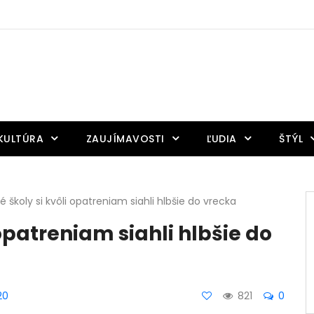
KULTÚRA
ZAUJÍMAVOSTI
ĽUDIA
ŠTÝL
 školy si kvôli opatreniam siahli hlbšie do vrecka
opatreniam siahli hlbšie do
20
821
0