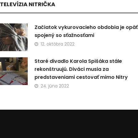
TELEVÍZIA NITRIČKA
Začiatok vykurovacieho obdobia je opäť
spojený so sťažnosťami
12. októbra 2022
Staré divadlo Karola Spišáka stále
rekonštruujú. Diváci musia za
predstaveniami cestovať mimo Nitry
24. júna 2022