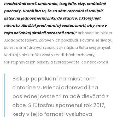
neodstránil smrť, umieranie, tragédie, slzy, smútočné
pochody. Urobil iba to, že sa sám rozhodol si zakúpiť
lístok na jednosmernú linku do stanice, z ktorej niet
návratu. Ale išiel pred nami aj cestou smrti, aby sme v
tejto neľahkej situácii nezostali sami,“
prihovoril sa biskup
Judák pozostalým. Zároveň ich povzbudil slovami, že životy,
bolesť a smrť drahých zosnulých nájdu u Boha svoj zmysel.
Naďalej s nimi môžu viesť v modlitbách rozhovory,
sprístupňovať ich odkazy a zveľaďovať to, čo nedokončili.
Biskup popoludní na miestnom
cintoríne v Jelenci odprevadil na
poslednej ceste tri mladé dievčatá z
obce. S ľútosťou spomenul rok 2017,
kedy v tejto farnosti vysluhoval