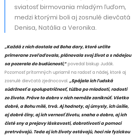
sviatosť birmovania mladým ľuďom,
medzi ktorými boli aj zosnulé dievčatá
Denisa, Natália a Veronika.
„Každá z nich dostala od Boha dary, ktoré určite
primerane zveľaďovala, plánovala svoj život a s nádejou
sa pozerala do budúcnosti
,“
povedal biskup Judák.
Pozornosť prítomných upriamil na radosť a nádej, ktoré aj
zosnulé dievčatá zjednocoval.
„Spájala ich ľudská
súdržnosť a spolupatričnosť, túžba po mladosti, radosti
zo života. Práve to dobro v nich nemôže zaniknúť. Všetko
dobré, a Bohu milé, trvá. Aj hodnoty, aj úmysly, ich úsilie,
aj dobré činy, aj ich vernosť životu, snaha o dobro, aj ich
čisté sny a prejavy láskavosti, dobrotivosti a pomoci
pretrvávajú. Teda aj ich životy ostávajú, hoci nie fyzickou