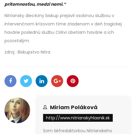
prítomnosťou, medzi nami.“
Nitriansky diecézny biskup prejavil osobnou službou v
intervenčnom krízovom tíme zriadenom v deň tragickej
havárie poslednú službu Cirkvi obetiam havárie a ich
pozostalým.
zdroj : Biskupstvo Nitra
Miriam Poláková
http://www.nitrianskyhlasnik.sk
Som šéfredaktorkou Nitrianskeho