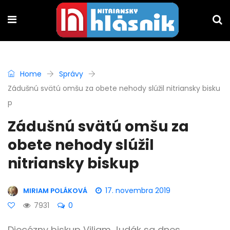
Home
Správy
Zádušnú svätú omšu za obete nehody slúžil nitriansky bisku
p
Zádušnú svätú omšu za
obete nehody slúžil
nitriansky biskup
17. novembra 2019
MIRIAM POLÁKOVÁ
7931
0
Diecézny biskup Viliam Judák sa dnes