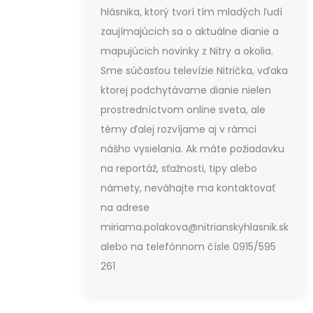
hlásnika, ktorý tvorí tím mladých ľudí
zaujímajúcich sa o aktuálne dianie a
mapujúcich novinky z Nitry a okolia.
Sme súčasťou televízie Nitrička, vďaka
ktorej podchytávame dianie nielen
prostredníctvom online sveta, ale
témy ďalej rozvíjame aj v rámci
nášho vysielania. Ak máte požiadavku
na reportáž, sťažnosti, tipy alebo
námety, neváhajte ma kontaktovať
na adrese
miriama.polakova@nitrianskyhlasnik.sk
alebo na telefónnom čísle 0915/595
261