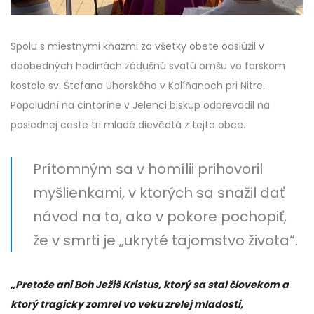
Spolu s miestnymi kňazmi za všetky obete odslúžil v
doobedných hodinách zádušnú svätú omšu vo farskom
kostole sv. Štefana Uhorského v Kolíňanoch pri Nitre.
Popoludní na cintoríne v Jelenci biskup odprevadil na
poslednej ceste tri mladé dievčatá z tejto obce.
Prítomným sa v homílii prihovoril
myšlienkami, v ktorých sa snažil dať
návod na to, ako v pokore pochopiť,
že v smrti je „ukryté tajomstvo života“.
„Pretože ani Boh Ježiš Kristus, ktorý sa stal človekom a
ktorý tragicky zomrel vo veku zrelej mladosti,